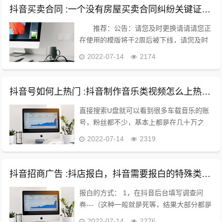
微信号，...
抖音买卖合同 :一个没有房屋买卖合同纠纷关键证据的房屋买卖合同纠纷官司的判决；
推荐：公告：请您及时更换请请请您正
在使用的模版将于2周后被下线，请您及时
更换 ×新浪博客 加载中…新浪首页
2022-07-14
2174
mingzaiming_51...个人中心3发博文消息读
取中...退出立即拥有一个新博...
抖音号如何上热门 :抖音制作音乐类视频怎么上热门？
直接搜索U盘就可以看到很多车载音乐的账
号，粉丝都不少，基本上都是在几十万之
间，大部分的盈利模式都是通过定制车载优
2022-07-14
2319
盘赚钱。 知道了项目和盈利方法，怎么找
素材和制作呢？ 素材同样上优酷，爱奇
艺，腾讯等视频...
抖音招商广告 :抖店报白，抖音需要报白的特殊类目有哪些？
报白的方式： 1，在抖音后台填写调查问
卷---（这种一般就是死等，结果大部分都是
被拒绝原因资质不符合） 2，找抖音服务商
2022-07-14
2276