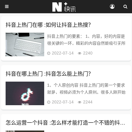
抖音上热门在哪 :如何让抖音上热搜？
抖音上热门的要素： 1、内容，好的内容是
很关键的一环，精彩的内容自然能吸引无所
粉丝为你点赞。抖音用户更偏爱看脑洞大开
2022-07-14
2240
的小段子和令人捧腹的表演。 2、歌曲，魔
性动感的歌曲，如果能契合上视频的内容节
奏，那...
抖音在哪上热门 :抖音怎么能上热门？
1、个人原创内容 抖音上热门的第一个要求
就是，视频必须为个人原创。很多人刚开始
做抖音原创的时候不知道发些什么内容，就
2022-07-14
2244
导致出现搬运、伪原创等现象，其中这种做
法是错误的，完全一样内容的作品肯定会被
机器抓出...
怎么运营一个抖音 :怎么样才能打造一个不错的抖音运营团队，需要一些什么配置？