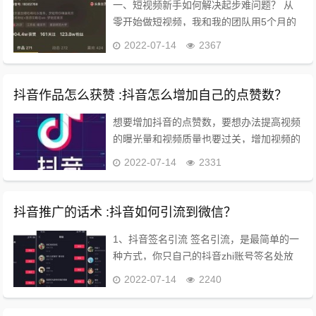
一、短视频新手如何解决起步难问题？ 从
零开始做短视频，我和我的团队用5个月的
时间打造了抖音700万、全网1000万的垂直
2022-07-14
2367
粉丝矩阵，这5个月的时间，其实分了两个
阶段。 阶段一 爆款二次加工 第一个阶段
是...
抖音作品怎么获赞 :抖音怎么增加自己的点赞数？
想要增加抖音的点赞数，要想办法提高视频
的曝光量和视频质量也要过关，增加视频的
播放量，有了曝光量，才能被更多的人看
2022-07-14
2331
到，视频又受大众喜欢，才会有更多机会得
到点赞。 1、一方面，从账号本身入手，尽
可能的完...
抖音推广的话术 :抖音如何引流到微信？
1、抖音签名引流 签名引流，是最简单的一
种方式，你只自己的抖音zhi账号签名处放
上自己的微信号，当粉丝点开之后就会看
2022-07-14
2240
见，如果有兴趣就会来加自己的微信。 当
然，在粉丝量不多的时候，还不要着急的留