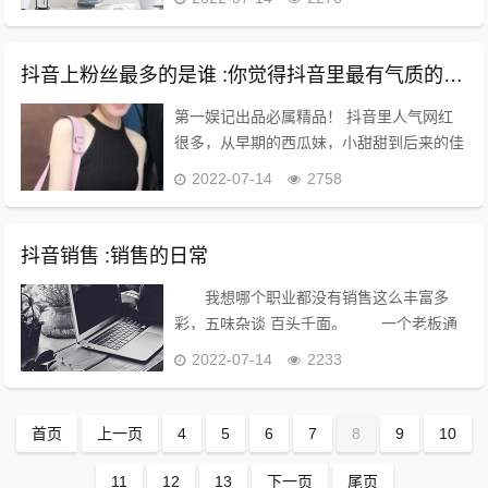
或平台 ---（效率高，省时省力） 像金桔兔
他们很早就开始做这块代入驻报白，不...
抖音上粉丝最多的是谁 :你觉得抖音里最有气质的网红是谁？
第一娱记出品必属精品！ 抖音里人气网红
很多，从早期的西瓜妹，小甜甜到后来的佳
娜，各领风骚三五月。所以说到谁最有气质
2022-07-14
2758
看法不一，我说说几个我觉得不错的。 冯
提莫 冯提莫是比较早的网红，五官精致，
身材娇小...
抖音销售 :销售的日常
我想哪个职业都没有销售这么丰富多
彩，五味杂谈 百头千面。 一个老板通
过抖音主动找到我，想了解一下龙骨自动开
2022-07-14
2233
合机，经过简短的沟通，了解了客户的要
求，并根据客户要求制作一份方案，报过价
格后。。。。...
首页
上一页
4
5
6
7
8
9
10
11
12
13
下一页
尾页