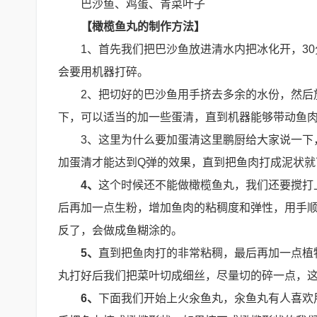
巴沙鱼、鸡蛋、青菜叶子
【橄榄鱼丸的制作方法】
1、首先我们把巴沙鱼放进清水内把冰化开，3
会要用机器打碎。
2、把切好的巴沙鱼用手挤去多余的水份，然后
下，可以适当的加一些蛋清，直到机器能够带动鱼肉
3、这里为什么要加蛋清这里鹏厨给大家说一下
加蛋清才能达到Q弹的效果，直到把鱼肉打成泥状就
4、
这个时候还不能做橄榄鱼丸，我们还要搅打
后再加一点生粉，增加鱼肉的粘稠度和弹性，用手
反了，会做成鱼糊涂的。
5、
直到把鱼肉打的非常粘稠，最后再加一点植
丸打好后我们把菜叶切成细丝，尽量切的碎一点，
6、
下面我们开始上火汆鱼丸，汆鱼丸有人喜欢