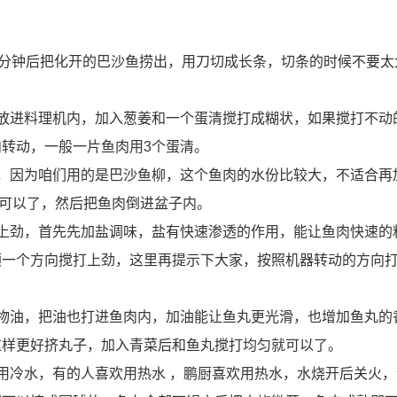
0分钟后把化开的巴沙鱼捞出，用刀切成长条，切条的时候不要太
放进料理机内，加入葱姜和一个蛋清搅打成糊状，如果搅打不动
转动，一般一片鱼肉用3个蛋清。
，因为咱们用的是巴沙鱼柳，这个鱼肉的水份比较大，不适合再
可以了，然后把鱼肉倒进盆子内。
上劲，首先先加盐调味，盐有快速渗透的作用，能让鱼肉快速的
顺一个方向搅打上劲，这里再提示下大家，按照机器转动的方向
物油，把油也打进鱼肉内，加油能让鱼丸更光滑，也增加鱼丸的
这样更好挤丸子，加入青菜后和鱼丸搅打均匀就可以了。
用冷水，有的人喜欢用热水 ，鹏厨喜欢用热水，水烧开后关火，