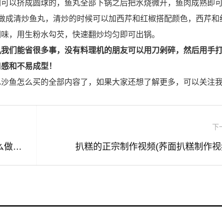
们可以挤成圆球的，鱼丸全部下锅之后把水烧微开，鱼肉成熟即
做成清炒鱼丸，清炒的时候可以加西芹和红椒搭配颜色，西芹和
调味，用生粉水勾芡，快速翻炒均匀即可出锅。
机我们能省很多事，没有料理机的朋友可以用刀剁碎，然后用手
口感和不易成型！
巴沙鱼怎么买的全部内容了，如果大家还想了解更多，可以关注
下
巴沙鱼的正宗做法视频(巴沙鱼的做法怎么做最好吃视频)
扒糕的正宗制作视频(荞面扒糕制作视