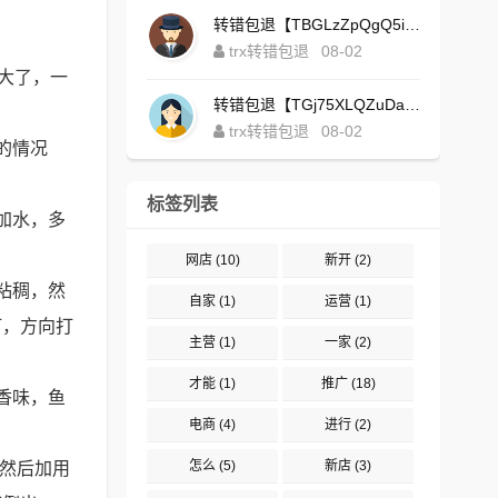
转错包退【TBGLzZpQgQ5iBgXALSFLTY1USFGgDAwdFQ】客服TeleGram:【@TrxEm】
trx转错包退
08-02
大了，一
转错包退【TGj75XLQZuDaJoEgsxWa3rqyWxJ1ZxpWxu】客服TeleGram:【@TrxEm】
trx转错包退
08-02
的情况
标签列表
加水，多
网店
(10)
新开
(2)
粘稠，然
自家
(1)
运营
(1)
打，方向打
主营
(1)
一家
(2)
才能
(1)
推广
(18)
香味，鱼
电商
(4)
进行
(2)
怎么
(5)
新店
(3)
然后加用