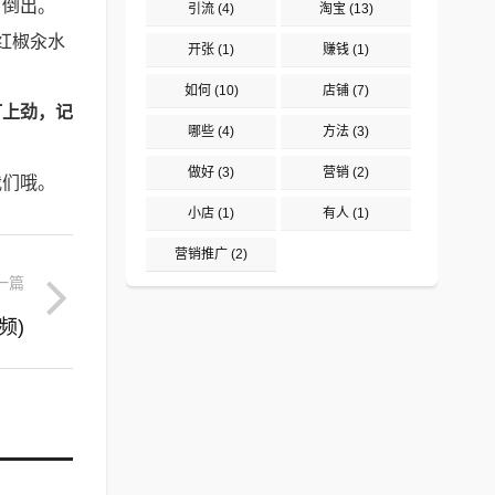
可倒出。
引流
(4)
淘宝
(13)
红椒汆水
开张
(1)
赚钱
(1)
如何
(10)
店铺
(7)
打上劲，记
哪些
(4)
方法
(3)
做好
(3)
营销
(2)
我们哦。
小店
(1)
有人
(1)
营销推广
(2)
一篇
频)