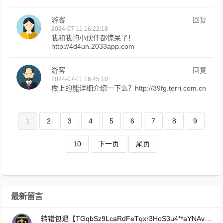
游客
回复
2024-07-11 16:22:18
我和我的小伙伴都惊呆了！
http://4d4un.2033app.com
游客
回复
2024-07-11 16:45:10
楼上的能详细介绍一下么？http://39fg.terri.com.cn
1
2
3
4
5
6
7
8
9
10
下一页
尾页
最新留言
转错包退【TGqbSz9LcaRdFeTqxr3HoS3u4**aYNAvDj】客服TeleGram:【@TrxEm】