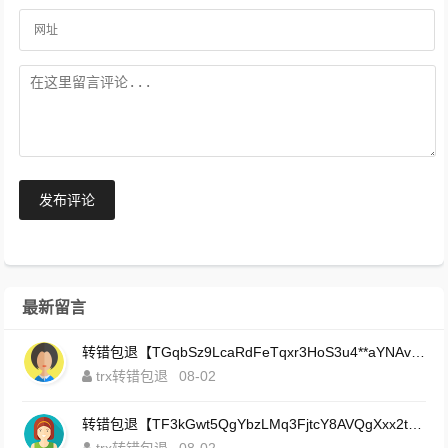
发布评论
最新留言
转错包退【TGqbSz9LcaRdFeTqxr3HoS3u4**aYNAvDj】客服TeleGram:【@TrxEm】
trx转错包退
08-02
转错包退【TF3kGwt5QgYbzLMq3FjtcY8AVQgXxx2tp6】客服TeleGram:【@TrxEm】