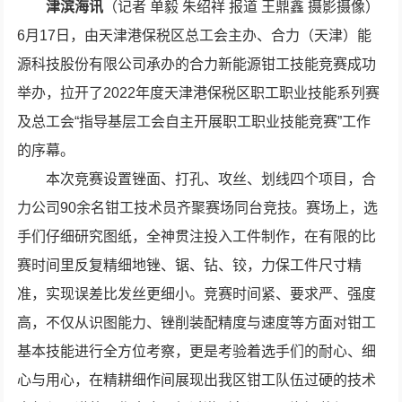
津滨海讯
（记者 单毅 朱绍祥 报道 王鼎鑫 摄影摄像）
6月17日，由天津港保税区总工会主办、合力（天津）能
源科技股份有限公司承办的合力新能源钳工技能竞赛成功
举办，拉开了2022年度天津港保税区职工职业技能系列赛
及总工会“指导基层工会自主开展职工职业技能竞赛”工作
的序幕。
本次竞赛设置锉面、打孔、攻丝、划线四个项目，合
力公司90余名钳工技术员齐聚赛场同台竞技。赛场上，选
手们仔细研究图纸，全神贯注投入工件制作，在有限的比
赛时间里反复精细地锉、锯、钻、铰，力保工件尺寸精
准，实现误差比发丝更细小。竞赛时间紧、要求严、强度
高，不仅从识图能力、锉削装配精度与速度等方面对钳工
基本技能进行全方位考察，更是考验着选手们的耐心、细
心与用心，在精耕细作间展现出我区钳工队伍过硬的技术