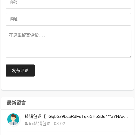
发布评论
最新留言
转错包退【TGqbSz9LcaRdFeTqxr3HoS3u4**aYNAvDj】客服TeleGram:【@TrxEm】
trx转错包退
08-02