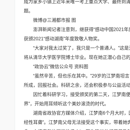
成为家乡小镇上近年来唯一考上重点大学、最终到
题。
微博@三湘都市报 图
澎湃新闻记者注意到，继获得“感动中国2021
获颁2021“感动湖南”年度致敬人物奖。
“大家对我太过奖了，我只是一个普通人。”这
将从清华大学医学院博士毕业。现在她正潜心自己
“政协云”微信公众号 资料图
“虽然辛苦，但也乐在其中。”29岁的江梦南坦
所成，回报社会。科研之余，还会积极参与公益活动
因忙着科研学习，接受颁奖的第二天，江梦南便
界”，开始用耳倾听这个美妙滚烫的时代。
湖南省政协官方媒体介绍，江梦南6个月大时，
经性耳聋”。江梦南父母无法接受这个事实，带着她