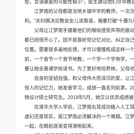
愈，言语康复的可能性极小”，医生建议他们尽早教
江梦南的父母都是当地乡镇中学的教师，一次次
利。”夫妇俩决定教会女儿读唇语，偏要打破“十聋九
父母让江梦南手摸着他们的喉咙感受声带的振动
都已经很开心了。因不是靠听觉记忆对比、纠正自
位置。需要很多遍地反馈，才可以慢慢练成这样一个
前，一个音节一个音节地教，一个字一个字地学，
要让她去普通学校读书。为了更好地培养她，父母
自身的坚韧自强，和父母伟大而深沉的爱，让江梦
惊人的记忆力，她发奋学习，成绩一直名列前茅。2
物设计硕士研究生。2018年5月，她又以优异成绩
在清华大学入学前，江梦南右耳成功植入人工耳
虚幻还是现实，是江梦南必须解决的一个难题。江
一起，在眼前逐渐变得清晰起来。