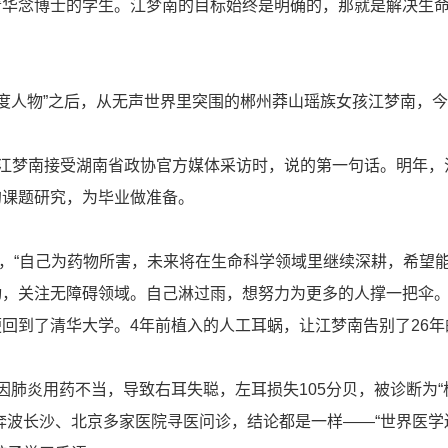
清华念博士的学生。江梦南的目标始终是明确的，那就是解决生
年度人物”之后，从无声世界里突围的郴州莽山瑶族女孩江梦南，今
是江梦南接受湖南省政协官方媒体采访时，说的第一句话。明年，
的课题研究，为毕业做准备。
言，“自己为药物所害，未来将在生命科学领域里继续深耕，希望
，关注无障碍领域。自己淋过雨，想努力为更多的人撑一把伞。
回到了清华大学。4年前植入的人工耳蜗，让江梦南告别了26年
因肺炎用药不当，导致右耳失聪，左耳损失105分贝，被诊断为“
奔波长沙、北京多家医院寻医问诊，结论都是一样——“世界医学