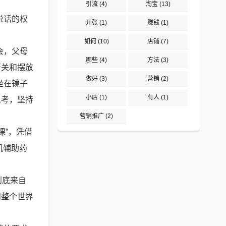
引流
(4)
淘宝
(13)
说话的权
开张
(1)
赚钱
(1)
如何
(10)
店铺
(7)
会，父母
哪些
(4)
方法
(3)
开关和摆放
做好
(3)
营销
(2)
坐在镜子
小店
(1)
有人
(1)
思考，坚持
营销推广
(2)
课”，凭借
机辅助药
到底来自
和整个世界