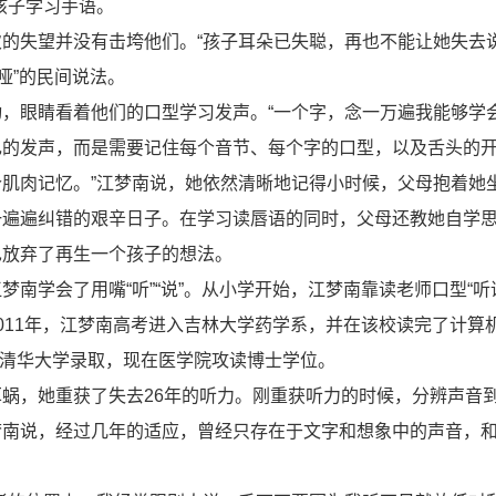
孩子学习手语。
的失望并没有击垮他们。“孩子耳朵已失聪，再也不能让她失去
哑”的民间说法。
，眼睛看着他们的口型学习发声。“一个字，念一万遍我能够学
己的发声，而是需要记住每个音节、每个字的口型，以及舌头的
肌肉记忆。”江梦南说，她依然清晰地记得小时候，父母抱着她
一遍遍纠错的艰辛日子。在学习读唇语的同时，父母还教她自学
也放弃了再生一个孩子的想法。
南学会了用嘴“听”“说”。从小学开始，江梦南靠读老师口型“听
011年，江梦南高考进入吉林大学药学系，并在该校读完了计算
被清华大学录取，现在医学院攻读博士学位。
蜗，她重获了失去26年的听力。刚重获听力的时候，分辨声音
梦南说，经过几年的适应，曾经只存在于文字和想象中的声音，