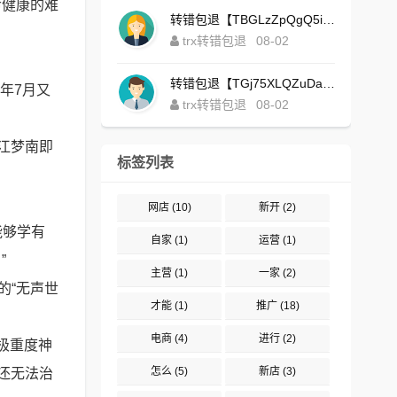
命健康的难
转错包退【TBGLzZpQgQ5iBgXALSFLTY1USFGgDAwdFQ】客服TeleGram:【@TrxEm】
trx转错包退
08-02
转错包退【TGj75XLQZuDaJoEgsxWa3rqyWxJ1ZxpWxu】客服TeleGram:【@TrxEm】
年7月又
trx转错包退
08-02
江梦南即
标签列表
网店
(10)
新开
(2)
能够学有
自家
(1)
运营
(1)
”
主营
(1)
一家
(2)
的“无声世
才能
(1)
推广
(18)
电商
(4)
进行
(2)
极重度神
怎么
(5)
新店
(3)
还无法治