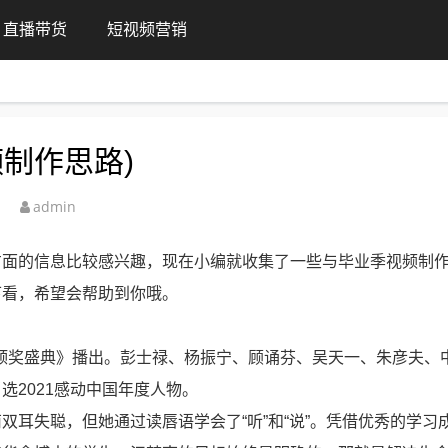
直播带货
短视频营销
制作思路)
admin
方面的信息比较感兴趣，现在小编就收集了一些与毕业季视频制
下看，希望会帮助到你哦。
人物颁奖盛典》播出。彭士禄、杨振宁、顾诵芬、吴天一、朱彦夫、
2021感动中国年度人物。
双耳失聪，但她通过读唇语学会了“听”和“说”。凭借优秀的学习