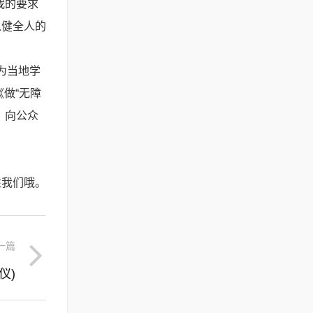
我的要求
以健全人的
为当地学
做“无障
，向公众
注我们哦。
一篇
仪)