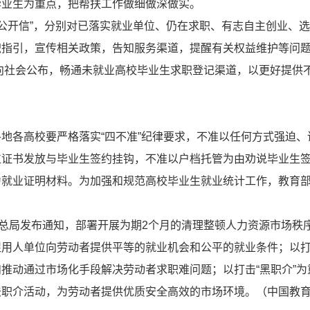
毕业生为重点，把帮扶工作做细做深做实。
“公开信”，分别对已落实就业单位、仍在求职、有志自主创业、
职指引，宣传相关政策，告知服务渠道，提醒有关权益维护等问
并向社会公布，畅通未就业高校毕业生求职登记渠道，以更好提供
地各高校要严格落实“四不准”纪律要求，不准以任何方式强迫、
位证书发放与毕业生签约挂钩，不准以户档托管为由劝说毕业生
为就业证明材料。为加强和规范高校毕业生就业统计工作，教育
管总局发布通知，部署开展为期2个月的清理整顿人力资源市场秩
促用人单位向劳动者提供平等的就业机会和公平的就业条件；以
推动通过市场化手段解决劳动者求职难问题；以打击“黑职介”为
职介活动，为劳动者提供优质安全高效的市场环境。（中国教育