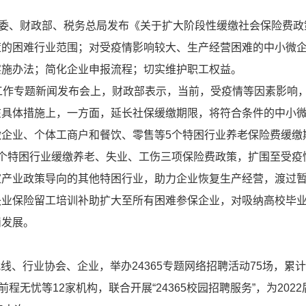
革委、财政部、税务总局发布《关于扩大阶段性缓缴社会保险费政
策的困难行业范围；对受疫情影响较大、生产经营困难的中小微
实施办法；简化企业申报流程；切实维护职工权益。
工作专题新闻发布会上，财政部表示，当前，受疫情等因素影响
在具体措施上，一方面，延长社保缓缴期限，将符合条件的中小
企业、个体工商户和餐饮、零售等5个特困行业养老保险费缓缴
个特困行业缓缴养老、失业、工伤三项保险费政策，扩围至受疫
家产业政策导向的其他特困行业，助力企业恢复生产经营，渡过
失业保险留工培训补助扩大至所有困难参保企业，对吸纳高校毕
岗发展。
战线、行业协会、企业，举办24365专题网络招聘活动75场，累
无忧等12家机构，联合开展“24365校园招聘服务”，为202