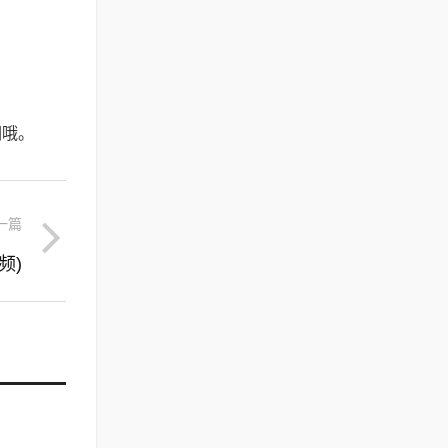
们哦。
一篇
频)