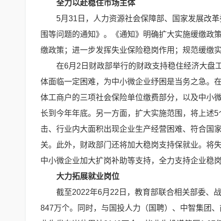
全力以赴稳住市场主体
5月31日，人力资源社会保障部、国家发展改
围等问题的通知》。《通知》明确扩大实施缓缴政
缴政策；进一步发挥失业保险稳岗作用；规范缓缴
在6月2日财政部举行的财政支持稳住经济大盘
体面临一定困难，为中小微企业纾困是当务之急。
体工商户的三项社会保险单位缴费部分，以及中小微
长到今年年底。另一方面，扩大实施范围，将上述5
击、行业内大面积出现企业生产经营困难、符合国
关。此外，财政部门还将加大稳岗支持保就业。将
中小微企业加大扩岗补助等支持，全力支持企业稳
大力拓展就业岗位
截至2022年6月22日，教育部联合相关部委、
847万个。同时，与国投人力（国聘）、中智集团、前程