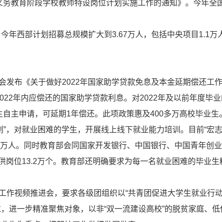
村义务教育阶段学校教师特设岗位计划实施工作的通知》。今年全
年西部计划招募总规模扩大到3.67万人，包括中央项目1.1万
会发布《关于做好2022年国家助学贷款免息及本金延期偿还工
022年内应偿还的国家助学贷款利息。对2022年及以前年度毕
生自主申请，可延期1年偿还。此项政策惠及400多万高校毕业生
划”，对就业困难的学生，开展线上线下就业能力培训。目前“宏
66.8万人。同时教育部会同国家开发银行、中国银行、中国青年创
供岗位13.2万个。教育部还明确要求为每一名就业困难的毕业生
业工作视频推进会，要求各级团组织以“共青团促进大学生就业行动
，进一步精准聚焦对象，以非“双一流建设高校”的脱贫家庭、低