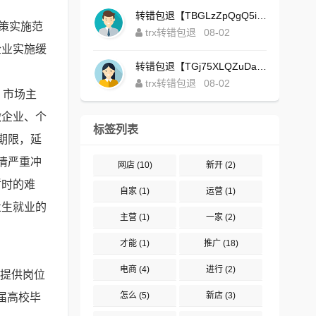
转错包退【TBGLzZpQgQ5iBgXALSFLTY1USFGgDAwdFQ】客服TeleGram:【@TrxEm】
策实施范
trx转错包退
08-02
企业实施缓
转错包退【TGj75XLQZuDaJoEgsxWa3rqyWxJ1ZxpWxu】客服TeleGram:【@TrxEm】
trx转错包退
08-02
，市场主
微企业、个
标签列表
期限，延
情严重冲
网店
(10)
新开
(2)
暂时的难
自家
(1)
运营
(1)
业生就业的
主营
(1)
一家
(2)
才能
(1)
推广
(18)
电商
(4)
进行
(2)
计提供岗位
怎么
(5)
新店
(3)
2届高校毕