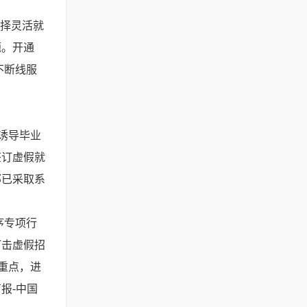
选择灵活就
题。开通
不断线服
诱导毕业
签订虚假就
部已采取系
序专项行
打击虚假招
重点，进
报-中国