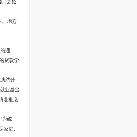
国计划招
人、地方
作的通
业的贷款学
。
志助航计
业就业基金
精准推送
”为统
保家庭、