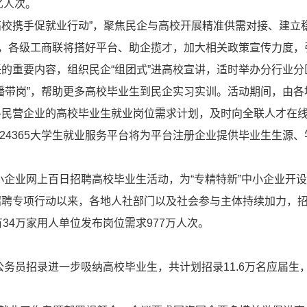
亿人次。
企高校携手促就业行动”，聚焦民企与高校开展精准供需对接、建立
”，各级工商联将搭好平台、助企揽才，加大相关政策宣传力度，
的重要内容，组织民企“组团式”进高校宣讲，适时举办分行业分
播带岗”，帮助更多高校毕业生到民企实习实训。活动期间，由各
各民营企业的高校毕业生就业岗位需求计划，及时向全联人才在
家24365大学生就业服务平台将为平台注册企业提供毕业生生源
小企业网上百日招聘高校毕业生活动，为“专精特新”中小企业开
招聘专项行动以来，各地人社部门以及社会参与主体持续加力，
34万家用人单位发布岗位需求977万人次。
公务员招录进一步吸纳高校毕业生，共计划招录11.6万名应届生