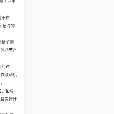
校毕业生
对于在
师招聘的
总结前期
员流动而产
作的通
工作联动机
业。
名，招募
扶县实行计