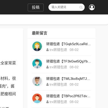
投稿
最新留言
转错包退【TGqbSz9LcaRdFeTqxr3HoS3u4**aYNAvDj】客服TeleGram:【@TrxEm】
trx转错包退
08-02
转错包退【TF3kGwt5QgYbzLMq3FjtcY8AVQgXxx2tp6】客服TeleGram:【@TrxEm】
大全家常菜
trx转错包退
08-02
等材料，很
转错包退【TWL3kx8xjMTJdZa2tS7yvzaEFeEAhJSbLP】客服TeleGram:【@TrxEm】
trx转错包退
08-02
肉”，酱
，肥瘦相间
转错包退【TBPoc2P82TdvFjZ6L7sDfCFLWyCo5bFeZy】客服TeleGram:【@TrxEm】
trx转错包退
08-02