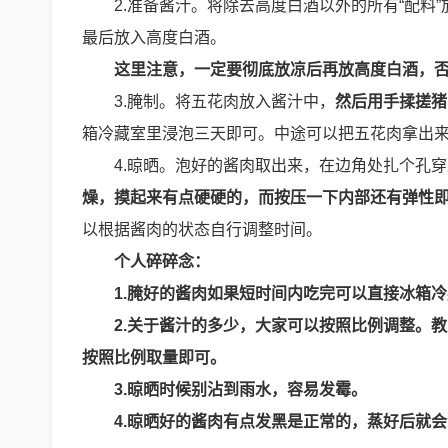
2.准备酱汁。将除去高度白酒以外的所有“配料
最后放入高度白酒。
这里注意，
一定要彻底放凉后再放高度白酒，
3.腌制。将五花肉放入酱汁中，
然后用手揉搓猪
箱冷藏室里浸泡三天即可。中途可以把五花肉拿出
4.晾晒。泡好的酱肉取出来，在边角处扎个孔
燥，摸起来有点硬硬的，而按压一下内部还有弹性
以根据酱肉的状态自行调整时间。
个人碎碎念：
1.腌好的酱肉如果短时间内吃完可以直接冰箱
2.关于酱汁的多少，大家可以按照比例调整。
按照比例取量即可。
3.晾晒时候别沾到雨水，容易发霉。
4.晾晒好的酱肉有点发黑是正常的，蒸好后就