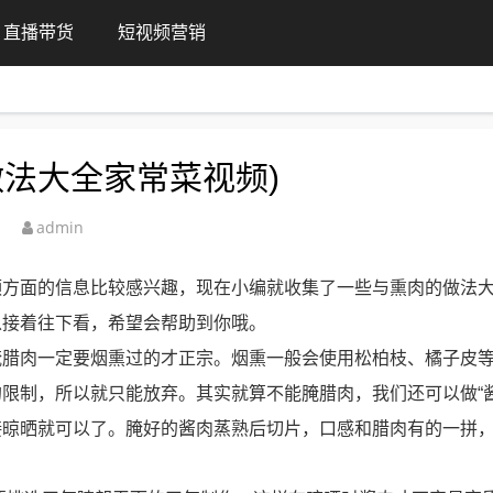
直播带货
短视频营销
做法大全家常菜视频)
admin
频方面的信息比较感兴趣，现在小编就收集了一些与熏肉的做法
以接着往下看，希望会帮助到你哦。
腌腊肉一定要烟熏过的才正宗。烟熏一般会使用松柏枝、橘子皮
限制，所以就只能放弃。其实就算不能腌腊肉，我们还可以做“酱
接晾晒就可以了。腌好的酱肉蒸熟后切片，口感和腊肉有的一拼