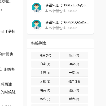
质发霉。
转错包退【TBGLzZpQgQ5iBgXALSFLTY1USFGgDAwdFQ】客服TeleGram:【@TrxEm】
题。
trx转错包退
08-02
转错包退【TGj75XLQZuDaJoEgsxWa3rqyWxJ1ZxpWxu】客服TeleGram:【@TrxEm】
trx转错包退
08-02
ml（没有
标签列表
的时候也
网店
(10)
新开
(2)
自家
(1)
运营
(1)
腻
。肥瘦相
主营
(1)
一家
(2)
才能
(1)
推广
(18)
以后再清
电商
(4)
进行
(2)
吃的时候随
怎么
(5)
新店
(3)