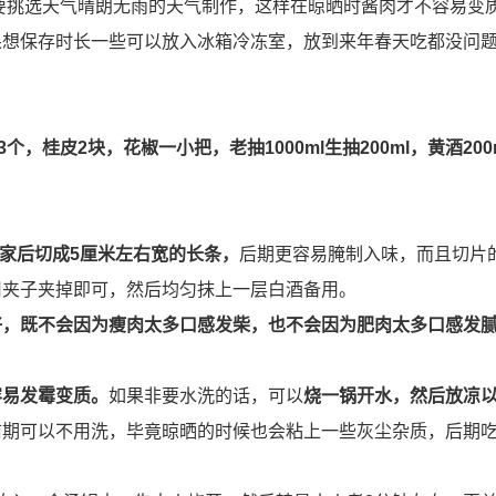
，要挑选天气晴朗无雨的天气制作，这样在晾晒时酱肉才不容易变
果想保存时长一些可以放入冰箱冷冻室，放到来年春天吃都没问
，桂皮2块，花椒一小把，老抽1000ml生抽200ml，黄酒200
家后切成5厘米左右宽的长条，
后期更容易腌制入味，而且切片
用夹子夹掉即可，然后均匀抹上一层白酒备用。
好，既不会因为瘦肉太多口感发柴，也不会因为肥肉太多口感发
容易发霉变质。
如果非要水洗的话，可以
烧一锅开水，然后放凉
前期可以不用洗，毕竟晾晒的时候也会粘上一些灰尘杂质，后期