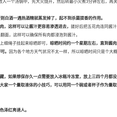
”放入一个汤锅中，先大火烧开，然后转最小火煮3分钟左右，再
否则白酒一遇热酒精就蒸发掉了，起不到杀菌提香的作用。
肉，这样可以让酱汁更容易渗透进去，
搓好后把五花肉连同酱汁
来翻面，这样可以确保所有肉都浸泡到酱汁。
穿上细绳子挂起来晾晒即可，
晾晒时间约一个星期左右，
直到酱肉
即可。
因为各个地方天气状况不太一样，所以晾晒时间只是个大
冷藏，如果想保存久一点需要放入冰箱冷冻室，放上三四个月都
教大家一个量取液体的小技巧，可以用同一个碗或者杯子作为量
会色泽红亮诱人。