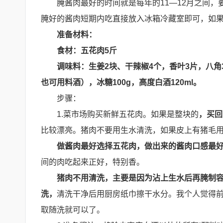
腌酱肉最好的时间就是每年的11—12月之间
腌好的酱肉短期内吃直接放入冰箱冷藏室即可，如
准备材料：
食材：五花肉5斤
调味料：生姜2块、干辣椒4个，香叶3片，八角3个
也可用料酒），冰糖100g，高度白酒120ml。
步骤：
1.菜市场购买新鲜五花肉。如果是整块的
，买回
比较漂亮。猪肉不要用生水清洗，如果皮上有猪毛
做酱肉最好选择五花肉，做出来的酱肉口感最
间的肉吃起来正好，特别香。
猪肉不用清洗，主要是因为沾上生水后再腌制
洗，
清洗干净后用厨房纸巾擦干水分。我个人觉得
取随洗就可以了。