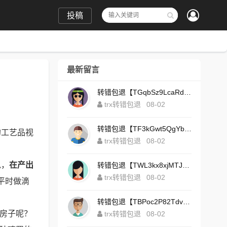
投稿
最新留言
转错包退【TGqbSz9LcaRdFeTqxr3HoS3u4**aYNAvDj】客服TeleGram:【@TrxEm】
trx转错包退
08-02
转错包退【TF3kGwt5QgYbzLMq3FjtcY8AVQgXxx2tp6】客服TeleGram:【@TrxEm】
的工艺品视
trx转错包退
08-02
说，
在产出
转错包退【TWL3kx8xjMTJdZa2tS7yvzaEFeEAhJSbLP】客服TeleGram:【@TrxEm】
trx转错包退
08-02
平时做滴
转错包退【TBPoc2P82TdvFjZ6L7sDfCFLWyCo5bFeZy】客服TeleGram:【@TrxEm】
璃房子呢？
trx转错包退
08-02