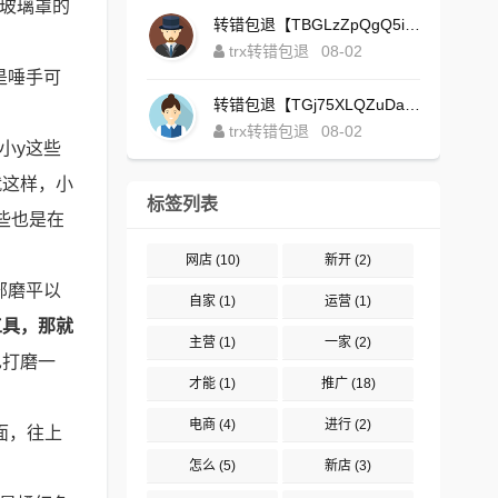
定玻璃罩的
转错包退【TBGLzZpQgQ5iBgXALSFLTY1USFGgDAwdFQ】客服TeleGram:【@TrxEm】
trx转错包退
08-02
是唾手可
转错包退【TGj75XLQZuDaJoEgsxWa3rqyWxJ1ZxpWxu】客服TeleGram:【@TrxEm】
trx转错包退
08-02
小y这些
就这样，小
标签列表
些也是在
网店
(10)
新开
(2)
部磨平以
自家
(1)
运营
(1)
工具，那就
主营
(1)
一家
(2)
也打磨一
才能
(1)
推广
(18)
电商
(4)
进行
(2)
面，往上
怎么
(5)
新店
(3)