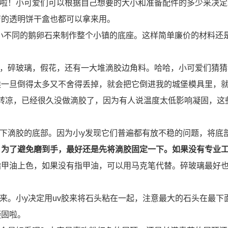
罩啦！小可爱们可以根据自己想要的大小和准备配件的多少来决
店的透明饼干盒也都可以拿来用。
大小不同的鹅卵石来制作整个小镇的底座。这样简单廉价的材料还
壳，碎玻璃，假花，还有一大堆滴胶边角料。哈哈，小可爱们猜猜
候一旦倒得太多又不舍得丢掉，就会把它倒进我的城堡模具里，
转凉，已经很久没做滴胶了，因为有人说温度太低影响凝固，这
一下滴胶的底部。因为小y发现它们普遍都有放不稳的问题，将底
，为了避免磨到手，最好还是先将滴胶固定一下。如果没有专业
指甲油上色，如果没有指甲油，可以用马克笔代替。碎玻璃最好
出来。小y决定用uv胶来将石头粘在一起，注意最大的石头在最下
凝固啦。