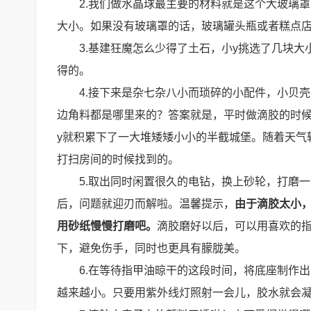
2.我们做水晶球最主要的材料就是这个大玻璃
大小。如果没有玻璃罩的话，玻璃罐头瓶或者糕点
3.基建狂魔怎么少得了土石，小y挑选了几块
得的。
4.接下来是杂七杂八小而琐碎的小配件，小贝
边角料都是哪里来的？答案就是，平时做滴胶的时
y就积累下了一大堆矮矮小小的半截城堡。随着天气
打扫房间的时候找到的。
5.取出同时闲置很久的电钻，换上砂轮，打磨
后，问题就迎刃而解啦。温馨提示，
由于滴胶太小
用砂纸慢慢打磨吧。
滴胶磨好以后，可以用喜欢的
下，避免伤手，同时也更具有朦胧美。
6.在等待指甲油晾干的这段时间，将底座制作
越来越小。只要用紫外线灯照射一会儿，胶水就会