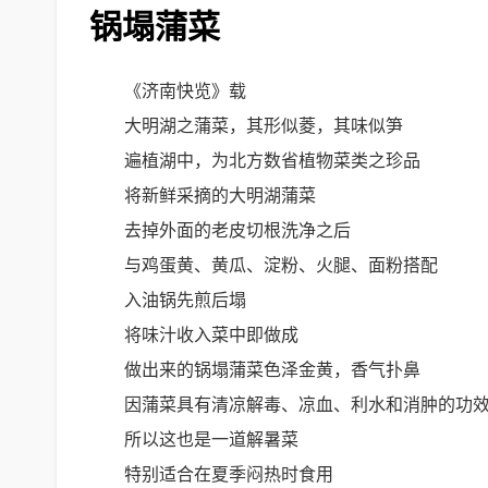
锅塌蒲菜
《济南快览》载
大明湖之蒲菜，其形似菱，其味似笋
遍植湖中，为北方数省植物菜类之珍品
将新鲜采摘的大明湖蒲菜
去掉外面的老皮切根洗净之后
与鸡蛋黄、黄瓜、淀粉、火腿、面粉搭配
入油锅先煎后塌
将味汁收入菜中即做成
做出来的锅塌蒲菜色泽金黄，香气扑鼻
因蒲菜具有清凉解毒、凉血、利水和消肿的功
所以这也是一道解暑菜
特别适合在夏季闷热时食用