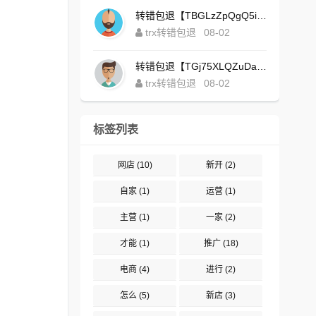
转错包退【TBGLzZpQgQ5iBgXALSFLTY1USFGgDAwdFQ】客服TeleGram:【@TrxEm】
trx转错包退
08-02
转错包退【TGj75XLQZuDaJoEgsxWa3rqyWxJ1ZxpWxu】客服TeleGram:【@TrxEm】
trx转错包退
08-02
标签列表
网店
(10)
新开
(2)
自家
(1)
运营
(1)
主营
(1)
一家
(2)
才能
(1)
推广
(18)
电商
(4)
进行
(2)
怎么
(5)
新店
(3)