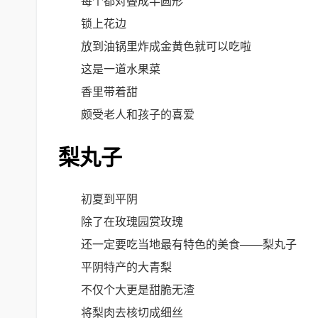
每个都对叠成半圆形
锁上花边
放到油锅里炸成金黄色就可以吃啦
这是一道水果菜
香里带着甜
颇受老人和孩子的喜爱
梨丸子
初夏到平阴
除了在玫瑰园赏玫瑰
还一定要吃当地最有特色的美食——梨丸子
平阴特产的大青梨
不仅个大更是甜脆无渣
将梨肉去核切成细丝