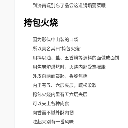
到济南玩别忘了品尝这道锅塌蒲菜哦
挎包火烧
因为形似中山装的口袋
所以美名其曰“挎包火烧”
用拌以油、盐、五香粉等调料的面做成面饼
用焦炭炉烘烤时，火烧内部受热膨胀
外皮向两面鼓起，香脆焦酥
内里有五、六层夹层，疏松柔软
挎包火烧内里有五六层夹层
可以夹上各种肉食
肉香而不腻外酥内韧
吃起来别有一番风味