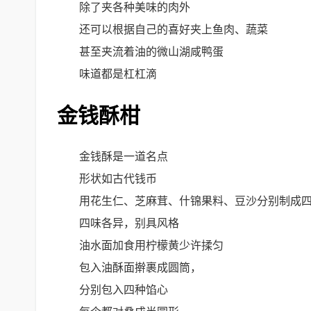
除了夹各种美味的肉外
还可以根据自己的喜好夹上鱼肉、蔬菜
甚至夹流着油的微山湖咸鸭蛋
味道都是杠杠滴
金钱酥柑
金钱酥是一道名点
形状如古代钱币
用花生仁、芝麻茸、什锦果料、豆沙分别制成
四味各异，别具风格
油水面加食用柠檬黄少许揉匀
包入油酥面擀裹成圆筒，
分别包入四种馅心