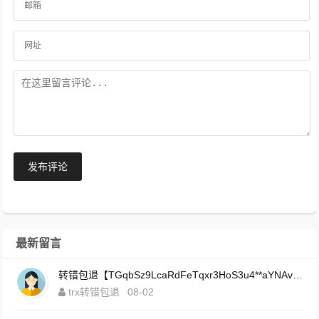
发布评论
最新留言
转错包退【TGqbSz9LcaRdFeTqxr3HoS3u4**aYNAvDj】客服TeleGram:【@TrxEm】
trx转错包退
08-02