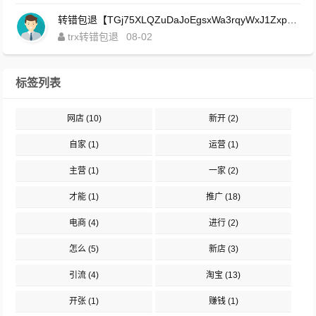
转错包退【TGj75XLQZuDaJoEgsxWa3rqyWxJ1ZxpWxu】客服TeleGram:【@TrxEm】
trx转错包退
08-02
标签列表
网店
(10)
新开
(2)
自家
(1)
运营
(1)
主营
(1)
一家
(2)
才能
(1)
推广
(18)
电商
(4)
进行
(2)
怎么
(5)
新店
(3)
引流
(4)
淘宝
(13)
开张
(1)
赚钱
(1)