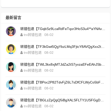
最新留言
转错包退【TGqbSz9LcaRdFeTqxr3HoS3u4**aYNAvDj】客服TeleGram:【@TrxEm】
trx转错包退
08-02
转错包退【TF3kGwt5QgYbzLMq3FjtcY8AVQgXxx2tp6】客服TeleGram:【@TrxEm】
trx转错包退
08-02
转错包退【TWL3kx8xjMTJdZa2tS7yvzaEFeEAhJSbLP】客服TeleGram:【@TrxEm】
trx转错包退
08-02
转错包退【TBPoc2P82TdvFjZ6L7sDfCFLWyCo5bFeZy】客服TeleGram:【@TrxEm】
trx转错包退
08-02
转错包退【TBGLzZpQgQ5iBgXALSFLTY1USFGgDAwdFQ】客服TeleGram:【@TrxEm】
trx转错包退
08-02