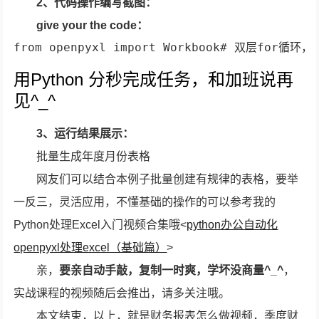
2、代码操作编写截图：
give your the code：
from openpyxl import Workbook# 双层for循
用Python 分秒完成任务，和加班说再
见^_^
3、运行结果展示：
批量生成年度月份表格
网友们可以结合本例子批量创建有规律的表格，要举
一反三，灵活应用，不懂基础的操作的可以参考我的
Python处理Excel入门视频合集哦<
python办公自动化
openpyxl处理excel（基础篇）
>
亲，
要亲自动手敲，复制一时爽，学坏没商量^_^
，
实战课程的视频随后会推出，请多关注哦。
本文结束，以上，就是财务报表怎么做视频，季度财