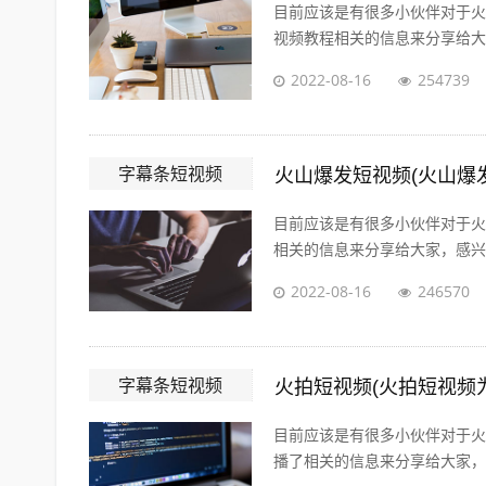
目前应该是有很多小伙伴对于火
视频教程相关的信息来分享给大家
2022-08-16
254739
字幕条短视频
火山爆发短视频(火山爆
目前应该是有很多小伙伴对于火
相关的信息来分享给大家，感兴趣
2022-08-16
246570
字幕条短视频
火拍短视频(火拍短视频
目前应该是有很多小伙伴对于火
播了相关的信息来分享给大家，感