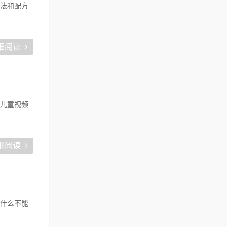
法和配方
细阅读
儿童视频
细阅读
什么不能