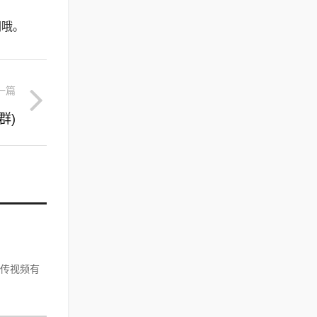
们哦。
一篇
群)
传视频有