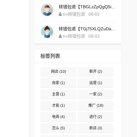
转错包退【TBGLzZpQgQ5iBgXALSFLTY1USFGgDAwdFQ】客服TeleGram:【@TrxEm】
trx转错包退
08-02
转错包退【TGj75XLQZuDaJoEgsxWa3rqyWxJ1ZxpWxu】客服TeleGram:【@TrxEm】
trx转错包退
08-02
标签列表
网店
(10)
新开
(2)
自家
(1)
运营
(1)
主营
(1)
一家
(2)
才能
(1)
推广
(18)
电商
(4)
进行
(2)
怎么
(5)
新店
(3)