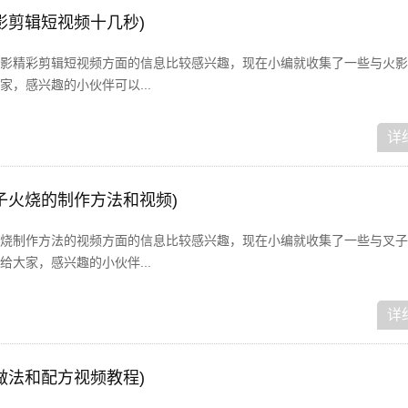
影剪辑短视频十几秒)
影精彩剪辑短视频方面的信息比较感兴趣，现在小编就收集了一些与火影
，感兴趣的小伙伴可以...
详
子火烧的制作方法和视频)
烧制作方法的视频方面的信息比较感兴趣，现在小编就收集了一些与叉子
大家，感兴趣的小伙伴...
详
做法和配方视频教程)