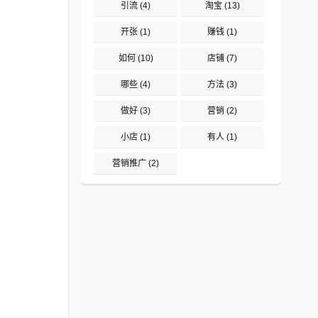
引流
(4)
淘宝
(13)
开张
(1)
赚钱
(1)
如何
(10)
店铺
(7)
哪些
(4)
方法
(3)
做好
(3)
营销
(2)
小店
(1)
有人
(1)
营销推广
(2)