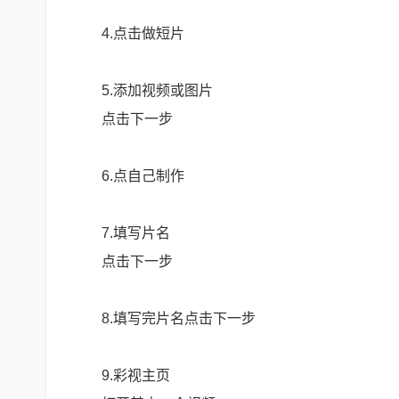
4.点击做短片
5.添加视频或图片
点击下一步
6.点自己制作
7.填写片名
点击下一步
8.填写完片名点击下一步
9.彩视主页