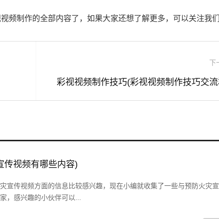
视视频制作的全部内容了，如果大家还想了解更多，可以关注我
下
彩视视频制作技巧(彩视视频制作技巧交流
宣传视频有哪些内容)
灾宣传视频方面的信息比较感兴趣，现在小编就收集了一些与预防火灾宣
，感兴趣的小伙伴可以...