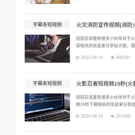
字幕条短视频
火灾消防宣传视频(消防
目前应该是有很多小伙伴对于火
容相关的信息来分享给大家，感兴
2022-08-16
300581
字幕条短视频
火影忍者短视频15秒(火
目前应该是有很多小伙伴对于火
频15秒下载相关的信息来分享给
2022-08-16
291606