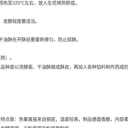
预热至220℃左右，放入生坯烤熟即成。
，发酵程度要适当。
干油酥在开酥前要重新擦匀，防止挺酥。
成熟）。
该品种是以烫酵面、干油酥做成酥皮，再加入各种馅料制作而成
其特点是：热量直接来自锅底，温度较高，制品便面香脆，内部