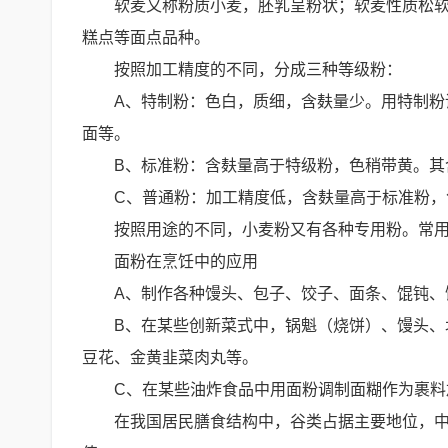
软麦又称粉质小麦，胚乳呈粉状；软麦性质松
糕点等面点品种。
按照加工精度的不同，分成三种等级粉：
A、特制粉：色白，质细，含麸量少。用特制
面等。
B、标准粉：含麸量高于特级粉，色稍带黄。其
C、普通粉：加工精度低，含麸量高于标准粉
按照用途的不同，小麦粉又有各种专用粉。常
面粉在烹饪中的应用
A、制作各种馒头、包子、饺子、面条、馄钝、
B、在某些创新菜式中，锅魁（烧饼）、馒头
豆花、金黄韭菜肉丸等。
C、在某些油炸食品中用面粉调制面糊作为裹料
在我国居民膳食结构中，谷类占据主要地位，