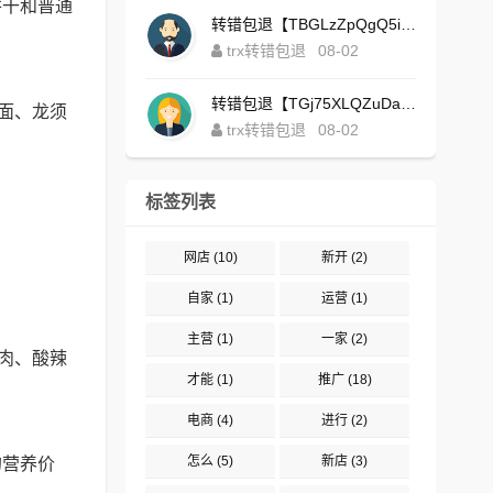
饼干和普通
转错包退【TBGLzZpQgQ5iBgXALSFLTY1USFGgDAwdFQ】客服TeleGram:【@TrxEm】
trx转错包退
08-02
转错包退【TGj75XLQZuDaJoEgsxWa3rqyWxJ1ZxpWxu】客服TeleGram:【@TrxEm】
面、龙须
trx转错包退
08-02
标签列表
网店
(10)
新开
(2)
自家
(1)
运营
(1)
主营
(1)
一家
(2)
肉、酸辣
才能
(1)
推广
(18)
电商
(4)
进行
(2)
怎么
(5)
新店
(3)
的营养价