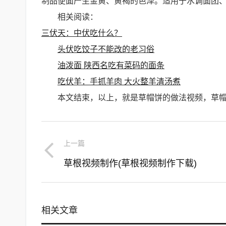
制品便面产生金黄、黄褐的色泽。适用于水调面团
相关阅读：
三伏天：中伏吃什么？
头伏吃饺子不能改的老习俗
油泼面 陕西名吃有菜码的面条
吃伏羊：手抓羊肉 大火整羊清汤煮
本文结束，以上，就是草帽饼的做法视频，草
上一篇
草根视频制作(草根视频制作下载)
相关文章