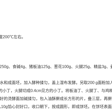
200℃左右。
250g、食碱4g、猪板油125g、葱花100g、火腿25g、精盐3g、
水和成面坯，加入酵种揉匀，盖上湿布发酵。另取200 g面粉加入
方的小丁，火腿切成0.4cm见方的小丁。将板油丁、火腿丁、与鸡
发好的烫酵面加碱揉匀，包入油酥擀成长方形的片，叠三层，再
入10g馅心封好口，收口朝下，按成圆形，即成饼坯。在饼坯表