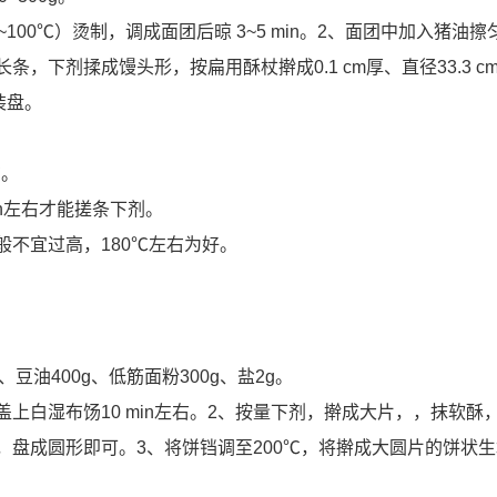
100℃）烫制，调成面团后晾 3~5 min。2、面团中加入猪油擦
条，下剂揉成馒头形，按扁用酥杖擀成0.1 cm厚、直径33.3 c
装盘。
右。
in左右才能搓条下剂。
般不宜过高，180℃左右为好。
、豆油400g、低筋面粉300g、盐2g。
上白湿布饧10 min左右。2、按量下剂，擀成大片，，抹软酥
条，盘成圆形即可。3、将饼铛调至200℃，将擀成大圆片的饼状