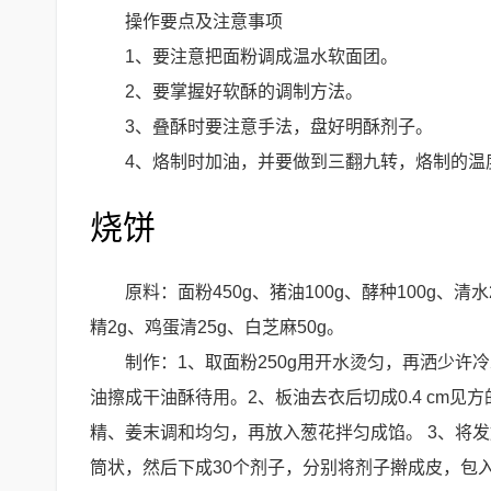
操作要点及注意事项
1、要注意把面粉调成温水软面团。
2、要掌握好软酥的调制方法。
3、叠酥时要注意手法，盘好明酥剂子。
4、烙制时加油，并要做到三翻九转，烙制的温度
烧饼
原料：面粉450g、猪油100g、酵种100g、清水
精2g、鸡蛋清25g、白芝麻50g。
制作：1、取面粉250g用开水烫匀，再洒少许冷
油擦成干油酥待用。2、板油去衣后切成0.4 cm见
精、姜末调和均匀，再放入葱花拌匀成馅。 3、将
筒状，然后下成30个剂子，分别将剂子擀成皮，包