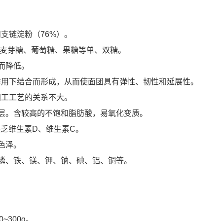
和支链淀粉（76%）。
、麦芽糖、葡萄糖、果糖等单、双糖。
而降低。
作用下结合而形成，从而使面团具有弹性、韧性和延展性。
加工工艺的关系不大。
粉层。含较高的不饱和脂肪酸，易氧化变质。
缺乏维生素D、维生素C。
色泽。
磷、铁、镁、钾、钠、碘、铝、铜等。
~300g。