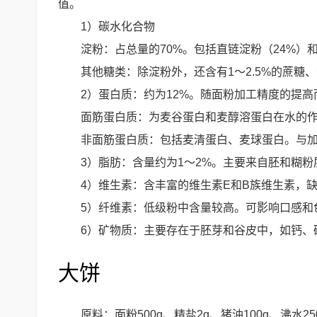
值。
1）碳水化合物
淀粉：占总量的70%。包括直链淀粉（24%）
其他糖类：除淀粉外，还含有1～2.5%的蔗糖
2）蛋白质：约为12%。随面粉加工精度的提高
面筋蛋白质：为麦谷蛋白和麦醇溶蛋白在水的
非面筋蛋白质：包括麦清蛋白、麦球蛋白。与
3）脂肪：含量约为1～2%。主要来自胚和糊
4）维生素：含丰富的维生素E和B族维生素，
5）纤维素：低级粉中含量较高。可影响口感和
6）矿物质：主要存在于胚芽和谷皮中，如钙、
大饼
原料：面粉500g、精盐2g、猪油100g、沸水250