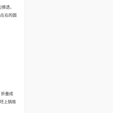
匀擦透，
m左右的圆
，折叠成
生坯上锅烙