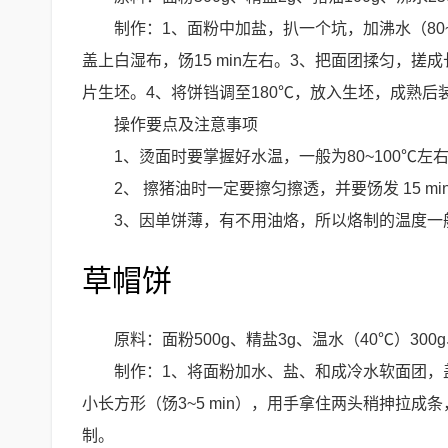
制作：1、面粉中加盐，扒一个坑，加沸水（80~
盖上白湿布，饧15 min左右。3、把面团揉匀，搓成长
片生坯。4、将饼铛调至180℃，放入生坯，成熟后
操作要点及注意事项
1、烫面时要掌握好水温，一般为80~100℃左
2、 擦猪油时一定要擦匀擦透，并要饧发 15 m
3、因单饼薄，有不用油烙，所以烙制的温度一
草帽饼
原料：面粉500g、精盐3g、温水（40℃）300g
制作：1、将面粉加水、盐、和成冷水软面团，盖
小长方形（饧3~5 min），用手拿住两头稍抻拉成
制。