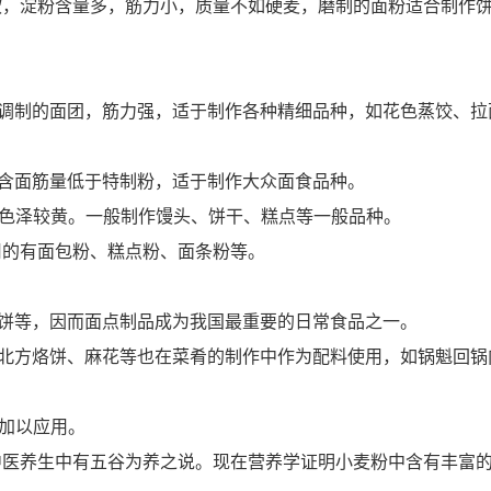
软，淀粉含量多，筋力小，质量不如硬麦，磨制的面粉适合制作
粉调制的面团，筋力强，适于制作各种精细品种，如花色蒸饺、拉
含面筋量低于特制粉，适于制作大众面食品种。
，色泽较黄。一般制作馒头、饼干、糕点等一般品种。
用的有面包粉、糕点粉、面条粉等。
饼等，因而面点制品成为我国最重要的日常食品之一。
、北方烙饼、麻花等也在菜肴的制作中作为配料使用，如锅魁回锅
加以应用。
中医养生中有五谷为养之说。现在营养学证明小麦粉中含有丰富