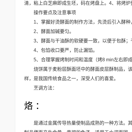
清，粘上白芝麻即成生坯，码在烤盘上。4、将烤炉
操作要点及注意事项
1、掌握好烫酵面的制作方法，先烫后引入酵种
2、酵面加碱要匀。
3、酵面与干油酥的软硬要一致，以便于包酥；
4、包馅收口要严，防止漏馅。
5、合理掌握烤制时间和温度（烤8 min左右即
烧饼属于麦粉层酥面坯中的酵面皮层酥制品，
样，是我国传统食品之一，深受人们的喜爱。
烹调方法：
烙 ：
是通过金属传导热量使制品成熟的一种方法。