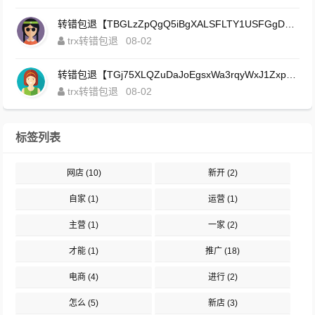
转错包退【TBGLzZpQgQ5iBgXALSFLTY1USFGgDAwdFQ】客服TeleGram:【@TrxEm】
trx转错包退
08-02
转错包退【TGj75XLQZuDaJoEgsxWa3rqyWxJ1ZxpWxu】客服TeleGram:【@TrxEm】
trx转错包退
08-02
标签列表
网店
(10)
新开
(2)
自家
(1)
运营
(1)
主营
(1)
一家
(2)
才能
(1)
推广
(18)
电商
(4)
进行
(2)
怎么
(5)
新店
(3)