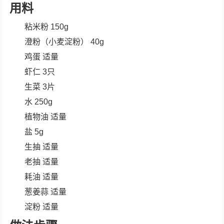
用料
粘米粉 150g
澄粉（小麦淀粉） 40g
鸡蛋 适量
虾仁 3只
生菜 3片
水 250g
植物油 适量
盐 5g
生抽 适量
老抽 适量
耗油 适量
葱姜蒜 适量
淀粉 适量