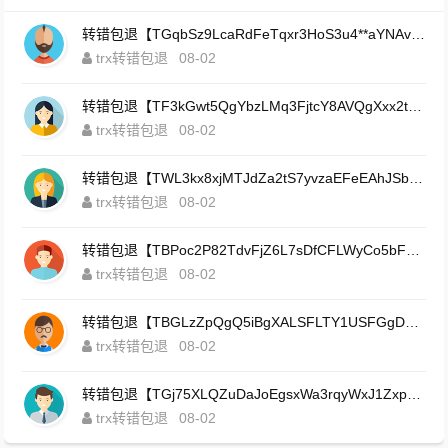
转错包退【TGqbSz9LcaRdFeTqxr3HoS3u4**aYNAvDj】客服TeleGram:【@TrxEm】
trx转错包退
08-02
转错包退【TF3kGwt5QgYbzLMq3FjtcY8AVQgXxx2tp6】客服TeleGram:【@TrxEm】
trx转错包退
08-02
转错包退【TWL3kx8xjMTJdZa2tS7yvzaEFeEAhJSbLP】客服TeleGram:【@TrxEm】
trx转错包退
08-02
转错包退【TBPoc2P82TdvFjZ6L7sDfCFLWyCo5bFeZy】客服TeleGram:【@TrxEm】
trx转错包退
08-02
转错包退【TBGLzZpQgQ5iBgXALSFLTY1USFGgDAwdFQ】客服TeleGram:【@TrxEm】
trx转错包退
08-02
转错包退【TGj75XLQZuDaJoEgsxWa3rqyWxJ1ZxpWxu】客服TeleGram:【@TrxEm】
trx转错包退
08-02