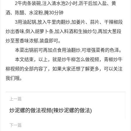
2牛肉条装碗,注入清水泡2小时,沥干后加入盐、黄
酒、陈醋、水淀粉,腌30分钟
3用油起锅,放入牛里肉翻炒,加姜片、蒜片、干辣椒段
炒出香味,倒入胡萝卜条,加入料酒和生抽炒匀,再加大葱段
炒至葱香味浓郁,装盘即可。
本菜出锅前可再加点食用油翻炒,可增强菜肴的色泽。
本文结束，以上，就是炒牛柳怎么做视频，青椒炒牛
柳视频的全部内容了，如果大家还想了解更多，可以关注
我们哦。
上一篇
炒泥螺的做法视频(辣炒泥螺的做法)
下一篇