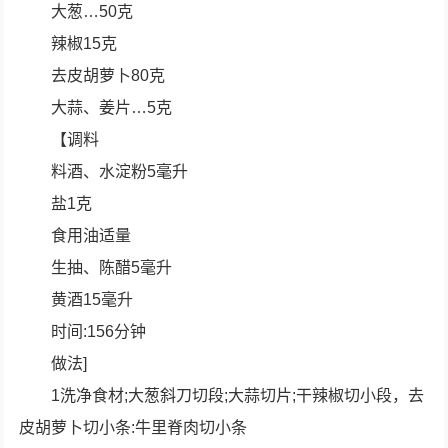
大葱…50克
辣椒15克
去皮胡萝卜80克
大蒜、姜片…5克
【调料
料酒、水淀粉5毫升
盐1克
食用油适量
生抽、陈醋5毫升
黄酒15毫升
时间:156分钟
做法]
1洗净食材;大葱斜刀切段;大蒜切片;干辣椒切小段，去
皮胡萝卜切小条:牛里脊肉切小条