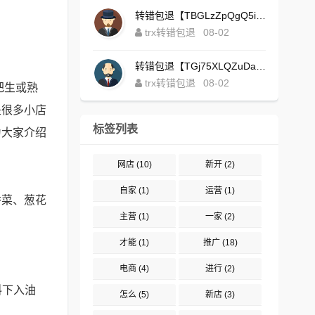
转错包退【TBGLzZpQgQ5iBgXALSFLTY1USFGgDAwdFQ】客服TeleGram:【@TrxEm】
trx转错包退
08-02
转错包退【TGj75XLQZuDaJoEgsxWa3rqyWxJ1ZxpWxu】客服TeleGram:【@TrxEm】
trx转错包退
08-02
把生或熟
是很多小店
标签列表
为大家介绍
网店
(10)
新开
(2)
自家
(1)
运营
(1)
香菜、葱花
主营
(1)
一家
(2)
才能
(1)
推广
(18)
电商
(4)
进行
(2)
料下入油
怎么
(5)
新店
(3)