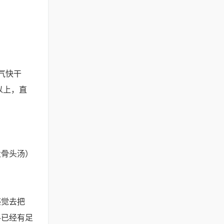
气快干
以上，直
大骨头汤）
感觉去把
料已经有足