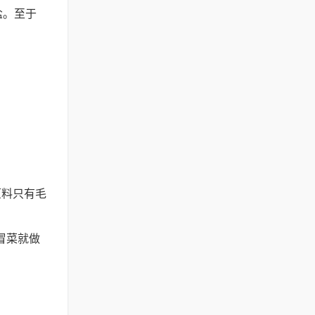
盐。至于
原料只有毛
冒菜就做