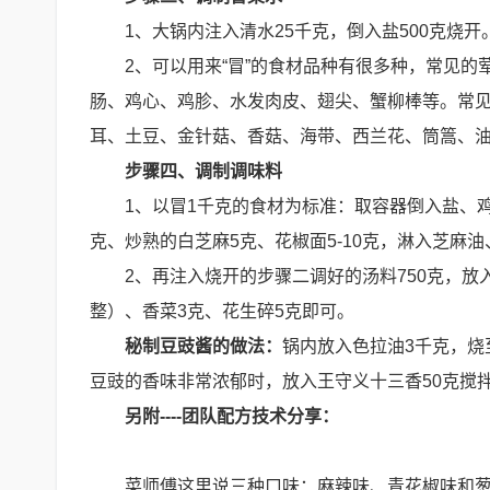
1、大锅内注入清水25千克，倒入盐500克烧
2、可以用来“冒”的食材品种有很多种，常见
肠、鸡心、鸡胗、水发肉皮、翅尖、蟹柳棒等。常
耳、土豆、金针菇、香菇、海带、西兰花、筒篙、
步骤四、调制调味料
1、以冒1千克的食材为标准：取容器倒入盐、鸡
克、炒熟的白芝麻5克、花椒面5-10克，淋入芝麻油
2、再注入烧开的步骤二调好的汤料750克，
整）、香菜3克、花生碎5克即可。
秘制豆豉酱的做法：
锅内放入色拉油3千克，烧
豆豉的香味非常浓郁时，放入王守义十三香50克搅
另附----团队配方技术分享：
菜师傅这里说三种口味：麻辣味、青花椒味和