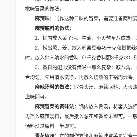
椒味冒菜的做法。
麻辣味：
制作这种口味的冒菜，需要准备两种
麻辣底料的做法：
1、锅内放入菜子油、牛油，小火熬至八成热，
2、捞出葱、姜，放入郫县豆瓣45干克和糍粑
时，放入拌入清水的香料（7千克香料配3千克水）
3、香料的配比没有传说中那么复杂：取八角、山
合均匀，先用清水洗净，再放入烧热的干锅内炒香
麻辣汤料的做法：
取骨头汤、麻辣底料，大火烧
滋味即可。
麻辣冒菜的调味法：
锅内放入骨汤，将客人选
再舀入麻辣汤料，最后撒入葱花和香菜末即可。一般
汤料没过原料一半即可。
青花椒味：
它的制作方法和麻辣味冒菜是完全