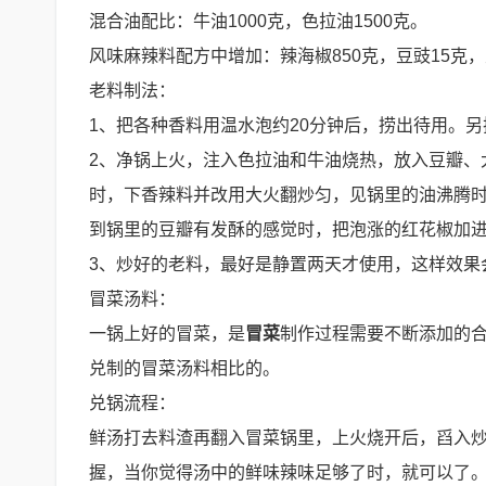
混合油配比：牛油1000克，色拉油1500克。
风味麻辣料配方中增加：辣海椒850克，豆豉15克，
老料制法：
1、把各种香料用温水泡约20分钟后，捞出待用。
2、净锅上火，注入色拉油和牛油烧热，放入豆瓣、
时，下香辣料并改用大火翻炒匀，见锅里的油沸腾时
到锅里的豆瓣有发酥的感觉时，把泡涨的红花椒加进去
3、炒好的老料，最好是静置两天才使用，这样效果
冒菜汤料：
一锅上好的冒菜，是
冒菜
制作过程需要不断添加的
兑制的冒菜汤料相比的。
兑锅流程：
鲜汤打去料渣再翻入冒菜锅里，上火烧开后，舀入
握，当你觉得汤中的鲜味辣味足够了时，就可以了