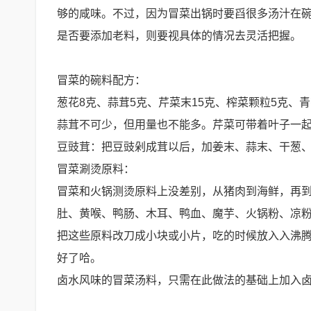
够的咸味。不过，因为冒菜出锅时要舀很多汤汁在碗
是否要添加老料，则要视具体的情况去灵活把握。
冒菜的碗料配方：
葱花8克、蒜茸5克、芹菜末15克、榨菜颗粒5克、青
蒜茸不可少，但用量也不能多。芹菜可带着叶子一
豆豉茸：把豆豉剁成茸以后，加姜末、蒜末、干葱
冒菜涮烫原料：
冒菜和火锅测烫原料上没差别，从猪肉到海鲜，再
肚、黄喉、鸭肠、木耳、鸭血、魔芋、火锅粉、凉
把这些原料改刀成小块或小片，吃的时候放入入沸腾
好了哈。
卤水风味的冒菜汤料，只需在此做法的基础上加入