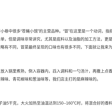
小巷中很多“苍蝇小馆”的主营品种。“冒”在这里是一个动词，指
简单，但是调味非常讲究，尤其是底料以及油脂的加工方法，更
法略有不同，冒菜最终呈现的口味也有很多不同，下面就让我来
，放入锅里煮熟，倒入容器内，舀入调料和一勺汤汁，再撒上点
麻辣味、青花椒味和葱油味等，我们店主打的是麻辣味的。
子油5干克，大火加热至油温达到150--160℃时，将混合好的香