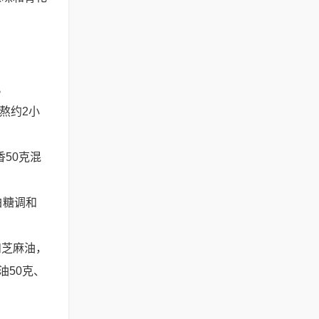
。
熬约2小
50克混
白糖调和
和芝麻油，
油50克、