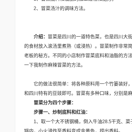
2、冒菜汤汁的调味方法。
介绍：
冒菜是四川的一道特色菜，也是四川大街
的食材放入滚汤里煮熟（或浸热）。冒菜制作非常
老板的秘方。不同的小店制作冒菜底料和油脂的方
一下我制作麻辣冒菜的方法。
它的做法很简单：将各种原料用一个竹篓装好
和四川特有的豆豉即可。冒菜有多种口味，分别是
冒菜分为四个步骤：
步骤一、炒制底料和红油：
1、取一个大不锈钢桶，倒入牛油28.5干克、菜
锅内，小火浸炸至香料变成金黄色，捞出香料。