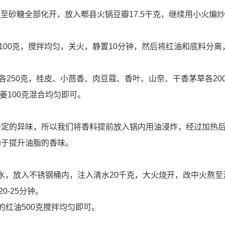
直至砂糖全部化开，放入郫县火锅豆瓣17.5干克，继续用小火煸炒
100克，搅拌均匀，关火，静置10分钟，然后将红油和底料分离
各250克，桂皮、小茴香、肉豆蔻、香叶、山奈、干香茅草各20
姜100克混合均匀即可。
一定的异味，所以我们将香料提前放入锅内用油浸炸，经过加热
助于提升油脂的香味。
焯水，放入不锈钢桶内，注入清水20千克，大火烧开，改中火熬至
0-25分钟。
的红油500克搅拌均匀即可。