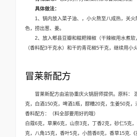
具体做法：
1、锅内放入菜子油、，小火熬至八成热，关火
色，捞出葱、姜。
2、放入郫县豆瓣和糍粑辣椒（干辣椒用水煮软
（香料配3干克水）和干的青花椒5干克，继续用小
冒莱新配方
冒莱新配方由渝协重庆火锅厨师提供。原料： 混合
克，白酒150克，啤酒1瓶，醪糟20克，生姜50克
香料配方：（料全部要用好的哦）
白蔻6克，草果6克，山奈3克，丁香2克，砂仁5克，
克，八角15克，香叶5克，小茴香8克，香草15克.