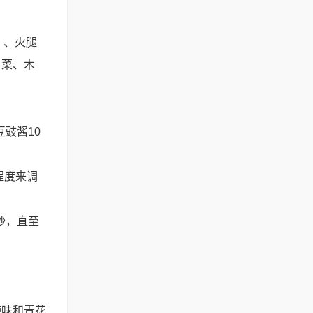
）、火腿
白菜、木
豉酱10
程度来调
炒，直至
辣味和青花