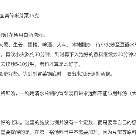
宜宾碎米芽菜15克
另把红花椒用白酒泡涨。
大葱、生姜、醪糟、啤酒、大蒜、冰糖翻炒，待小火炒至豆瓣水
，再改小火熬约30分钟，到时再下入泡好的香料继续炒30分钟
续炒5-10分钟，老料才算是炒好了。
会更好些。等到制冒菜锅底时，取出来加汤调制汤锅。
合格鲜汤，一锅用清水兑制的冒菜汤料是永远都不能与用鲜汤（
炒好的老料。这里的施放比例并没有一个定数，而是要靠自己的
。需要提醒的是，在第一锅汤料当中不需要加盐，因为豆瓣等原