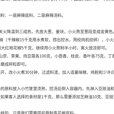
调料：一是麻辣底料、二是麻辣汤料。
关火降温到三成热，先放大葱、姜块，小火熬至葱段变成金黄色
辣椒（干辣椒15千克用水煮软，捞出控水，用绞肉机绞碎），小火
和大红袍花椒5千克，继续用小火熬制半小时，离火放凉即可。
奈、草果、肉豆蔻各100克，小茴香、桂皮、香叶各75克，丁香
，磨成碎粒即可。
开，改小火煮30分钟，过滤料渣，加入适量味精、鸡粉和少许
择的原料放入小竹筐里烫熟，控汤后倒入容器内，先淋入豆豉油
如果客人选择的食材是1干克，那么需要添加芝麻油10克、豆豉
一样的，只是我们需要提前熬制青花椒底料。