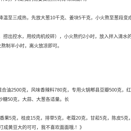
降温至三成热，先放大葱10千克、姜块5干克，小火熬至葱段变
，捞出控水，用绞肉机绞碎），小火熬约2小时，放入拌入清水
火熬制半小时，离火放凉即可。
油2500克，风味香辣料780克，专用火锅郫县豆瓣500克，红
，沙糖50克，大蒜、大葱各适量。长
香果5克，桂皮15克，排草5克，老蔻20克，甘菘5克，陈皮5克
《打成黄豆大的可可，我不喜欢面面哦.！》