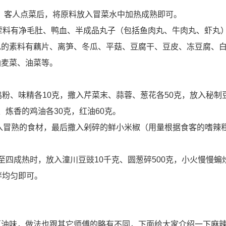
开。客人点菜后，将原料放入冒菜水中加热成熟即可。
的荤料有净毛肚、鸭血、半成品丸子（包括鱼肉丸、牛肉丸、虾丸
见的素料有藕片、离笋、冬瓜、平菇、豆腐干、豆皮、冻豆腐、
油麦菜、油菜等。
粉、味精各10克，撒入芹菜末、蒜蓉、葱花各50克，放入秘制豆
、炼香的鸡油各30克，红油60克。
放入冒熟的食材，最后撒入剁碎的鲜小米椒（用量根据食客的嗜辣
至四成热时，放入潼川豆豉10千克、圆葱碎500克，小火慢慢蝙
拌均匀即可。
葱油味，做法也跟其它师傅的略有不同，下面给大家介绍一下麻