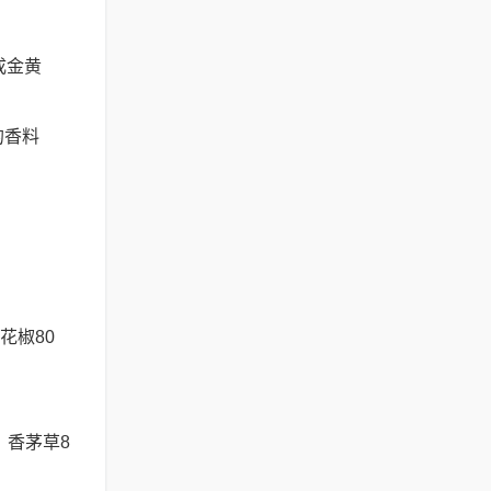
成金黄
的香料
花椒80
，香茅草8