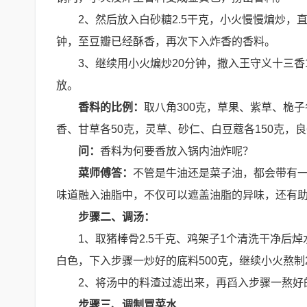
2、然后放入白砂糖2.5干克，小火慢慢煸炒，
钟，至豆瓣已经酥香，再次下入炸香的香料。
3、继续用小火煸炒20分钟，撒入王守义十三香
放。
香料的比例：
取八角300克，草果、紫草、桅子
香、甘草各50克，灵草、砂仁、白豆蔻各150克，良
问：
香料为何要香放入锅内油炸呢？
菜师傅答：
不管是牛油还是菜子油，都会带有
味道融入油脂中，不仅可以遮盖油脂的异味，还有
步骤二、调汤：
1、取猪棒骨2.5千克、鸡架子1个清洗干净后
白色，下入步骤一炒好的底料500克，继续小火熬制2
2、将汤中的料渣过滤出来，再舀入步骤一熬好
步骤三、调制冒菜水