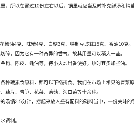
里，所以在冒过10份左右以后，锅里就应当及时补充鲜汤和精
花椒油4克、味精4克、白糖3克、特制豆豉茸15克、香油10克。
起切碎，因为它有一种奇异的香气，故其用量可以稍大一些。
、金钩、陈皮、蚝油等，待小火炒出香便好。炒时宜多加些油。
到各种蔬素食原料，都可以下锅烫食。我们在市场上常见的冒菜
粉、藕片、青笋、花菜、蘑菇、海白菜等十余种。
的汤锅3-5分钟，捞起来放入盛有配料的碗料当中，一份美味的
卤水调制。