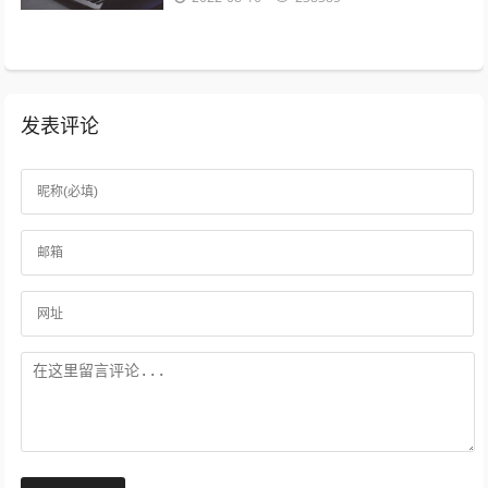
来分享给大家，感兴趣的小伙伴可以接着...
发表评论