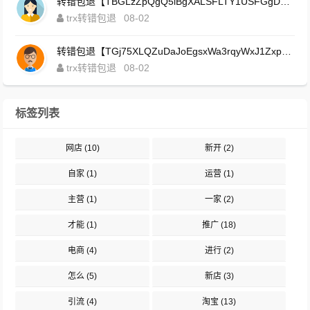
转错包退【TBGLzZpQgQ5iBgXALSFLTY1USFGgDAwdFQ】客服TeleGram:【@TrxEm】
trx转错包退
08-02
转错包退【TGj75XLQZuDaJoEgsxWa3rqyWxJ1ZxpWxu】客服TeleGram:【@TrxEm】
trx转错包退
08-02
标签列表
网店
(10)
新开
(2)
自家
(1)
运营
(1)
主营
(1)
一家
(2)
才能
(1)
推广
(18)
电商
(4)
进行
(2)
怎么
(5)
新店
(3)
引流
(4)
淘宝
(13)