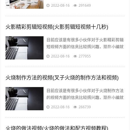
收集了一些与火影忍者短视频15秒下载相关
2022-08-16
291649
的信息来分享给大家，感兴趣的小伙...
火影精彩剪辑短视频(火影剪辑短视频十几秒)
目前应该是有很多小伙伴对于火影精彩剪辑
短视频方面的信息比较感兴趣，现在小编就
收集了一些与火影剪辑短视频十几秒相关的
2022-08-16
277955
信息来分享给大家，感兴趣的小伙伴可以...
火烧制作方法的视频(叉子火烧的制作方法和视频)
目前应该是有很多小伙伴对于火烧制作方法
的视频方面的信息比较感兴趣，现在小编就
收集了一些与叉子火烧的制作方法和视频相
2022-08-16
266739
关的信息来分享给大家，感兴趣的小伙伴...
火烧的做法视频(火烧的做法和配方视频教程)