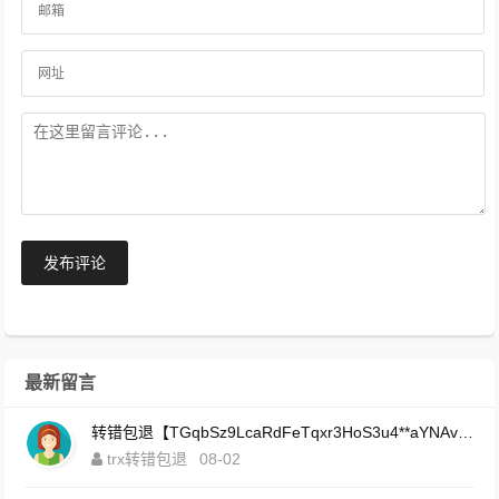
发布评论
最新留言
转错包退【TGqbSz9LcaRdFeTqxr3HoS3u4**aYNAvDj】客服TeleGram:【@TrxEm】
trx转错包退
08-02