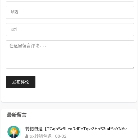
发布评论
最新留言
转错包退【TGqbSz9LcaRdFeTqxr3HoS3u4**aYNAvDj】客服TeleGram:【@TrxEm】
trx转错包退
08-02