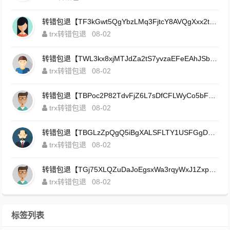
转错包退【TF3kGwt5QgYbzLMq3FjtcY8AVQgXxx2tp6】客服TeleGram:【@TrxEm】
trx转错包退
08-02
转错包退【TWL3kx8xjMTJdZa2tS7yvzaEFeEAhJSbLP】客服TeleGram:【@TrxEm】
trx转错包退
08-02
转错包退【TBPoc2P82TdvFjZ6L7sDfCFLWyCo5bFeZy】客服TeleGram:【@TrxEm】
trx转错包退
08-02
转错包退【TBGLzZpQgQ5iBgXALSFLTY1USFGgDAwdFQ】客服TeleGram:【@TrxEm】
trx转错包退
08-02
转错包退【TGj75XLQZuDaJoEgsxWa3rqyWxJ1ZxpWxu】客服TeleGram:【@TrxEm】
trx转错包退
08-02
标签列表