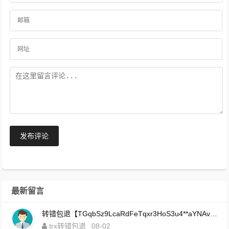
发布评论
最新留言
转错包退【TGqbSz9LcaRdFeTqxr3HoS3u4**aYNAvDj】客服TeleGram:【@TrxEm】
trx转错包退
08-02