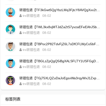
转错包退【TF3kGwt5QgYbzLMq3FjtcY8AVQgXxx2tp6】客服TeleGram:【@TrxEm】
trx转错包退
08-02
转错包退【TWL3kx8xjMTJdZa2tS7yvzaEFeEAhJSbLP】客服TeleGram:【@TrxEm】
trx转错包退
08-02
转错包退【TBPoc2P82TdvFjZ6L7sDfCFLWyCo5bFeZy】客服TeleGram:【@TrxEm】
trx转错包退
08-02
转错包退【TBGLzZpQgQ5iBgXALSFLTY1USFGgDAwdFQ】客服TeleGram:【@TrxEm】
trx转错包退
08-02
转错包退【TGj75XLQZuDaJoEgsxWa3rqyWxJ1ZxpWxu】客服TeleGram:【@TrxEm】
trx转错包退
08-02
标签列表