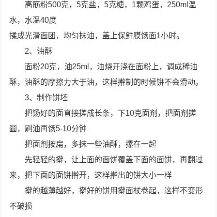
高筋粉500克，5克盐，5克糖，1颗鸡蛋，250ml温
水，水温40度
揉成光滑面团，均匀抹油，盖上保鲜膜饧面1小时。
2、油酥
面粉20克，油25ml，油烧开浇在面粉上，调成稀油
酥，油酥的摩擦力大于油，这样擀制的时候饼不会滑动。
3、制作饼坯
把饧好的面直接搓成长条，下10克面剂，把面剂搓
圆，刷油再饧5-10分钟
把面剂按扁，多抹一些油酥，摞在一起
先轻轻的擀，让上面的面饼覆盖下面的面饼，再翻过
来，把下面的面饼擀开，这样擀出的饼大小一样
擀的越薄越好，擀好的饼用擀面杖卷起，这样不变形
不破损