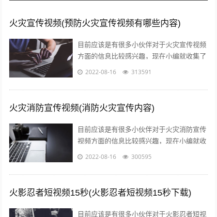
火灾宣传视频(预防火灾宣传视频有哪些内容)
目前应该是有很多小伙伴对于火灾宣传视频
方面的信息比较感兴趣，现在小编就收集了
一些与预防火灾宣传视频有哪些内容相关的
2022-08-16
313591
信息来分享给大家，感兴趣的小伙伴可以...
火灾消防宣传视频(消防火灾宣传内容)
目前应该是有很多小伙伴对于火灾消防宣传
视频方面的信息比较感兴趣，现在小编就收
集了一些与消防火灾宣传内容相关的信息来
2022-08-16
300595
分享给大家，感兴趣的小伙伴可以接着往...
火影忍者短视频15秒(火影忍者短视频15秒下载)
目前应该是有很多小伙伴对于火影忍者短视