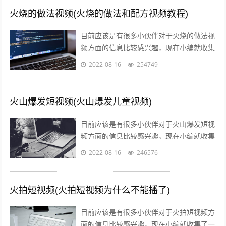
火烧的做法视频(火烧的做法和配方视频教程)
目前应该是有很多小伙伴对于火烧的做法视
频方面的信息比较感兴趣，现在小编就收集
了一些与火烧的做法和配方视频教程相关的
2022-08-16
254749
信息来分享给大家，感兴趣的小伙伴可以...
火山爆发短视频(火山爆发儿童视频)
目前应该是有很多小伙伴对于火山爆发短视
频方面的信息比较感兴趣，现在小编就收集
了一些与火山爆发儿童视频相关的信息来分
2022-08-16
246576
享给大家，感兴趣的小伙伴可以接着往下...
火拍短视频(火拍短视频为什么不能播了)
目前应该是有很多小伙伴对于火拍短视频方
面的信息比较感兴趣，现在小编就收集了一