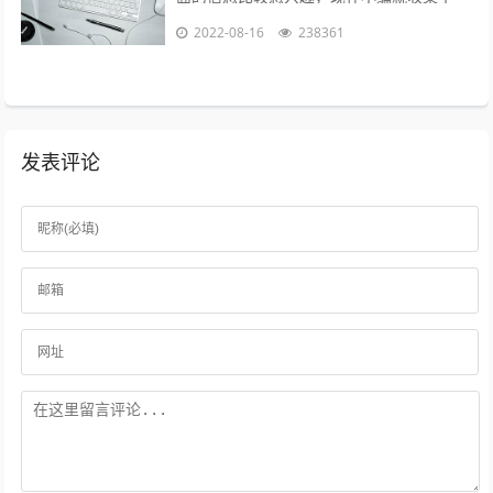
些与火拍短视频为什么不能播了相关的信息
2022-08-16
238361
来分享给大家，感兴趣的小伙伴可以接着...
发表评论