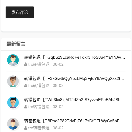
发布评论
最新留言
转错包退【TGqbSz9LcaRdFeTqxr3HoS3u4**aYNAvDj】客服TeleGram:【@TrxEm】
trx转错包退
08-02
转错包退【TF3kGwt5QgYbzLMq3FjtcY8AVQgXxx2tp6】客服TeleGram:【@TrxEm】
trx转错包退
08-02
转错包退【TWL3kx8xjMTJdZa2tS7yvzaEFeEAhJSbLP】客服TeleGram:【@TrxEm】
trx转错包退
08-02
转错包退【TBPoc2P82TdvFjZ6L7sDfCFLWyCo5bFeZy】客服TeleGram:【@TrxEm】
trx转错包退
08-02