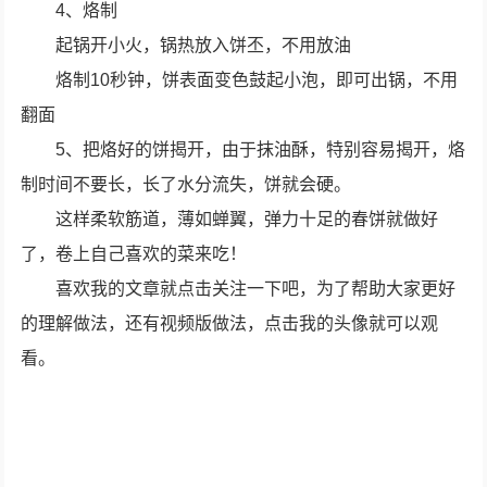
4、烙制
起锅开小火，锅热放入饼丕，不用放油
烙制10秒钟，饼表面变色鼓起小泡，即可出锅，不用
翻面
5、把烙好的饼揭开，由于抹油酥，特别容易揭开，烙
制时间不要长，长了水分流失，饼就会硬。
这样柔软筋道，薄如蝉翼，弹力十足的春饼就做好
了，卷上自己喜欢的菜来吃！
喜欢我的文章就点击关注一下吧，为了帮助大家更好
的理解做法，还有视频版做法，点击我的头像就可以观
看。