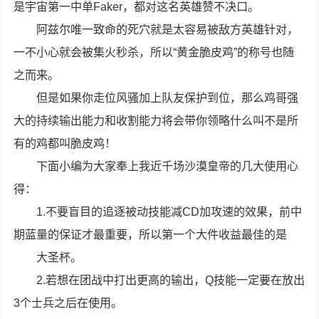
是宇宙第一中单Faker，都对这名英雄赞不决口。
阿兹尔唯一致命的死穴就是太容易被敌方英雄针对，
一不小心就会被集火秒杀，所以“黄金脆皮鸡”的称号也随
之而来。
但是如果你走位风骚加上队友保护到位，那么鸡哥强
大的持续输出能力和收割能力将会带你领略什么叫不是所
有的鸡都叫脆皮鸡！
下面小编为大家奉上我近千场沙漠皇帝的几大使用心
得：
1.不要盲目的追逐被动技能减CD加攻速的效果，前中
期蓝量的保证才最重要，所以第一个大件收益最佳的是
大圣杯。
2.若想在团战中打出更高的输出，Q技能一定要在放出
3个士兵之后在使用。