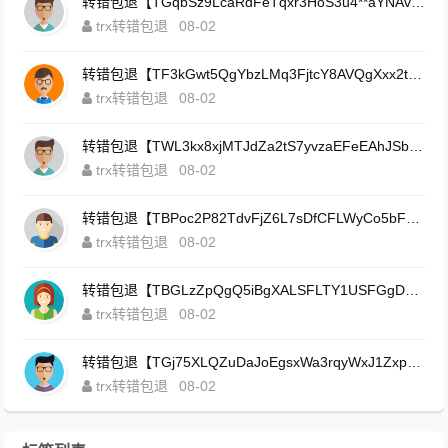
转错包退【TGqbSz9LcaRdFeTqxr3HoS3u4**aYNAvDj】客服TeleGram:【@TrxEm】
trx转错包退
08-02
转错包退【TF3kGwt5QgYbzLMq3FjtcY8AVQgXxx2tp6】客服TeleGram:【@TrxEm】
trx转错包退
08-02
转错包退【TWL3kx8xjMTJdZa2tS7yvzaEFeEAhJSbLP】客服TeleGram:【@TrxEm】
trx转错包退
08-02
转错包退【TBPoc2P82TdvFjZ6L7sDfCFLWyCo5bFeZy】客服TeleGram:【@TrxEm】
trx转错包退
08-02
转错包退【TBGLzZpQgQ5iBgXALSFLTY1USFGgDAwdFQ】客服TeleGram:【@TrxEm】
trx转错包退
08-02
转错包退【TGj75XLQZuDaJoEgsxWa3rqyWxJ1ZxpWxu】客服TeleGram:【@TrxEm】
trx转错包退
08-02