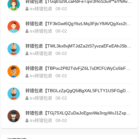
转错包退【TGqbSz9LcaRdFeTqxr3HoS3u4**aYNAvDj】客服TeleGram:【@TrxEm】
trx转错包退
08-02
转错包退【TF3kGwt5QgYbzLMq3FjtcY8AVQgXxx2tp6】客服TeleGram:【@TrxEm】
trx转错包退
08-02
转错包退【TWL3kx8xjMTJdZa2tS7yvzaEFeEAhJSbLP】客服TeleGram:【@TrxEm】
trx转错包退
08-02
转错包退【TBPoc2P82TdvFjZ6L7sDfCFLWyCo5bFeZy】客服TeleGram:【@TrxEm】
trx转错包退
08-02
转错包退【TBGLzZpQgQ5iBgXALSFLTY1USFGgDAwdFQ】客服TeleGram:【@TrxEm】
trx转错包退
08-02
转错包退【TGj75XLQZuDaJoEgsxWa3rqyWxJ1ZxpWxu】客服TeleGram:【@TrxEm】
trx转错包退
08-02