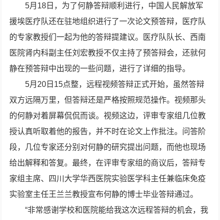
5月18日，为了何静答辩顺利进行，中国人民解放军
援埃医疗队还在驻地组织进行了一次论文预答辩，医疗队
的专家教授们一起为他的答辩提建议。医疗队队长、西南
医院肾内科副主任刘宏教授不仅主持了预答辩会，还就何
静在预答辩中出现的一些问题，进行了详细的指导。
5月20日15点整，远程视频答辩正式开始，虽然答辩
双方远隔万里，但答辩还是严格按照规范操作。视频那头
的何静对着屏幕侃侃而谈。视频这边，评审专家组几位教
授认真听取着他的报告，并不时在论文上作批注。问答阶
段，几位专家还分别对何静的研究提出问题，而他也现场
给出解释和答复。最终，在评审专家组的商议后，答辩专
家组主席、四川大学华西医院实验医学科主任兼临床免疫
实验室主任王兰兰教授宣布何静的博士毕业答辩通过。
“非常感谢学校和医院能给我这次远程答辩的机会，我