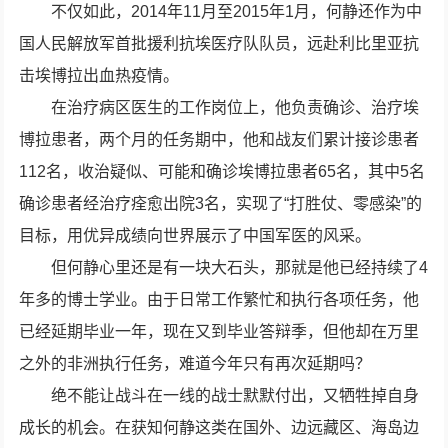
不仅如此，2014年11月至2015年1月，何静还作为中
国人民解放军首批援利抗埃医疗队队员，远赴利比里亚抗
击埃博拉出血热疫情。
在治疗病区医生的工作岗位上，他负责确诊、治疗埃
博拉患者，两个月的任务期中，他和战友们累计接诊患者
112名，收治疑似、可能和确诊埃博拉患者65名，其中5名
确诊患者经治疗痊愈出院3名，实现了“打胜仗、零感染”的
目标，用优异成绩向世界展示了中国军医的风采。
但何静心里还是有一块大石头，那就是他已经持续了4
年多的博士学业。由于日常工作繁忙和执行各项任务，他
已经延期毕业一年，现在又到毕业答辩季，但他却在万里
之外的非洲执行任务，难道今年只有再次延期吗？
绝不能让战斗在一线的战士默默付出，又牺牲掉自身
成长的机会。在获知何静这类在国外、边远藏区、海岛边