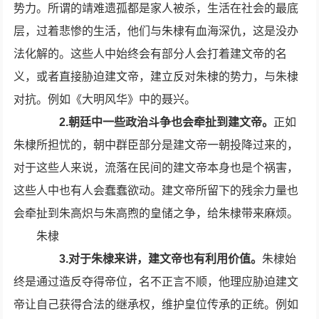
势力。所谓的靖难遗孤都是家人被杀，生活在社会的最底
层，过着悲惨的生活，他们与朱棣有血海深仇，这是没办
法化解的。这些人中始终会有部分人会打着建文帝的名
义，或者直接胁迫建文帝，建立反对朱棣的势力，与朱棣
对抗。例如《大明风华》中的聂兴。
2.朝廷中一些政治斗争也会牵扯到建文帝。
正如
朱棣所担忧的，朝中群臣部分是建文帝一朝投降过来的，
对于这些人来说，流落在民间的建文帝本身也是个祸害，
这些人中也有人会蠢蠢欲动。建文帝所留下的残余力量也
会牵扯到朱高炽与朱高煦的皇储之争，给朱棣带来麻烦。
朱棣
3.对于朱棣来讲，建文帝也有利用价值。
朱棣始
终是通过造反夺得帝位，名不正言不顺，他理应胁迫建文
帝让自己获得合法的继承权，维护皇位传承的正统。例如