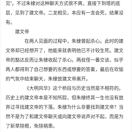
见”。不过朱棣对这种聊天方式很不爽，直接下到塔的底
层，见到了建文帝。二龙相见，本应有一龙会死，结果没
有。
建文帝
在两人见面的过程中，朱棣曾起杀心。此时的建
文帝却已经想开了，他能来就表明他已不计较生死。建文
帝的豁达反而让朱棣收起了杀心。两叔侄一番交谈，似乎
两人都得到了自己想要的东西或想要的答案，最后在欢愉
的气氛中结束聊天，朱棣放建文帝离开。
《大明风华》这个桥段与历史当然是不相符的。
历史上的建文帝本是不知所踪，但朱棣终其一生也没有放
弃过寻找建文帝的下落。朱棣为什么非要找到建文帝？当
然不是为了和建文帝聊天或向建文帝说声对不起，而是为
了斩草除根，免除祸患。