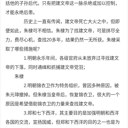
括他的子孙后代。只有把建文帝这一脉杀绝或加以控制，
才能永绝后患。
历史上一直有传闻，建文帝死亡大火之中，但即
便如此，朱棣可不相信。朱棣为了找建文帝，可是拼尽全
力，费尽心机，查找20多年，结果仍然一无所获。朱棣采
取了哪些措施呢？
1.明朝永乐年间，各级官府从未放弃过寻找建文
帝的下落，同时通缉和抓捕建文帝党羽；
朱棣
2.明朝锦衣卫作为特务组织，曾因多种原因，被
朱元璋撤掉。但朱棣当皇帝后，恢复锦衣卫，很大的一个
原因是希望借助锦衣卫的力量来查找建文帝。
3.郑和七下西洋，其主要目的是加强明朝和西洋
各国的交流，宣扬国威，但郑和下西洋的目的之一也是为