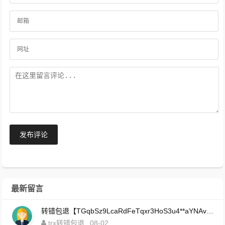
发布评论
最新留言
转错包退【TGqbSz9LcaRdFeTqxr3HoS3u4**aYNAvDj】客服TeleGram:【@TrxEm】
trx转错包退
08-02