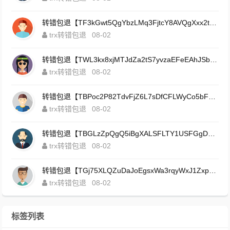
转错包退【TF3kGwt5QgYbzLMq3FjtcY8AVQgXxx2tp6】客服TeleGram:【@TrxEm】
trx转错包退
08-02
转错包退【TWL3kx8xjMTJdZa2tS7yvzaEFeEAhJSbLP】客服TeleGram:【@TrxEm】
trx转错包退
08-02
转错包退【TBPoc2P82TdvFjZ6L7sDfCFLWyCo5bFeZy】客服TeleGram:【@TrxEm】
trx转错包退
08-02
转错包退【TBGLzZpQgQ5iBgXALSFLTY1USFGgDAwdFQ】客服TeleGram:【@TrxEm】
trx转错包退
08-02
转错包退【TGj75XLQZuDaJoEgsxWa3rqyWxJ1ZxpWxu】客服TeleGram:【@TrxEm】
trx转错包退
08-02
标签列表