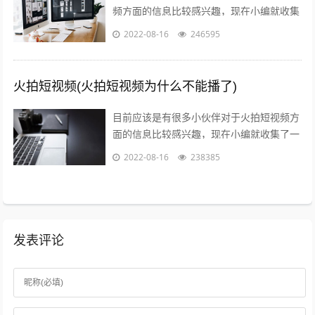
频方面的信息比较感兴趣，现在小编就收集
了一些与火山爆发儿童视频相关的信息来分
2022-08-16
246595
享给大家，感兴趣的小伙伴可以接着往下...
火拍短视频(火拍短视频为什么不能播了)
目前应该是有很多小伙伴对于火拍短视频方
面的信息比较感兴趣，现在小编就收集了一
些与火拍短视频为什么不能播了相关的信息
2022-08-16
238385
来分享给大家，感兴趣的小伙伴可以接着...
发表评论