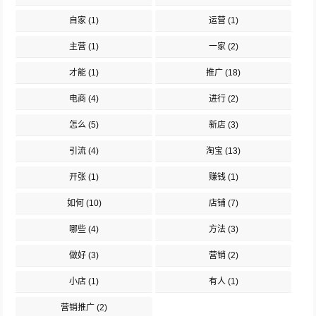
自家
(1)
运营
(1)
主营
(1)
一家
(2)
才能
(1)
推广
(18)
电商
(4)
进行
(2)
怎么
(5)
新店
(3)
引流
(4)
淘宝
(13)
开张
(1)
赚钱
(1)
如何
(10)
店铺
(7)
哪些
(4)
方法
(3)
做好
(3)
营销
(2)
小店
(1)
有人
(1)
营销推广
(2)