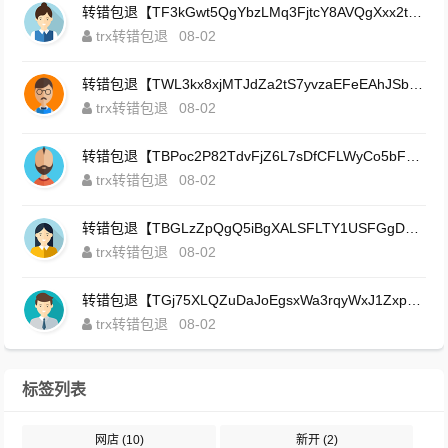
转错包退【TF3kGwt5QgYbzLMq3FjtcY8AVQgXxx2tp6】客服TeleGram:【@TrxEm】
trx转错包退
08-02
转错包退【TWL3kx8xjMTJdZa2tS7yvzaEFeEAhJSbLP】客服TeleGram:【@TrxEm】
trx转错包退
08-02
转错包退【TBPoc2P82TdvFjZ6L7sDfCFLWyCo5bFeZy】客服TeleGram:【@TrxEm】
trx转错包退
08-02
转错包退【TBGLzZpQgQ5iBgXALSFLTY1USFGgDAwdFQ】客服TeleGram:【@TrxEm】
trx转错包退
08-02
转错包退【TGj75XLQZuDaJoEgsxWa3rqyWxJ1ZxpWxu】客服TeleGram:【@TrxEm】
trx转错包退
08-02
标签列表
网店
(10)
新开
(2)