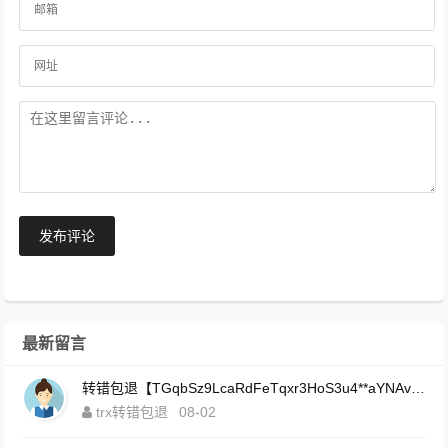
发布评论
最新留言
转错包退【TGqbSz9LcaRdFeTqxr3HoS3u4**aYNAvDj】客服TeleGram:【@TrxEm】
trx转错包退
08-02