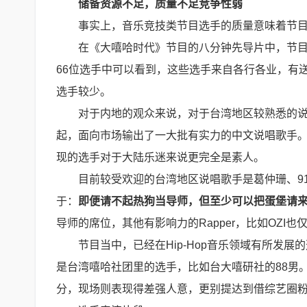
储备资源不足，质量不足竞争性弱
事实上，音乐竞技类节目选手的质量意味着节
在《大嘻哈时代》节目的八分钟先导片中，节目
66位选手中可以看到，这些选手来自各行各业，有
选手较少。
对于内地的观众来说，对于台湾地区较熟悉的
起，面向市场输出了一大批有实力的中文说唱歌手
现的选手对于大陆乐迷来说更完全是素人。
目前较受欢迎的台湾地区说唱歌手是葛仲珊、9
于：
即便请不起热狗当导师，但至少可以把蛋堡请
导师的席位，其他有影响力的Rapper，比如OZI
节目当中，已经在Hip-Hop音乐领域有所发展
是台湾嘻哈社团里的选手，比如台大嘻研社的88男。其
分，现场则表现得差强人意，更别提达到借综艺圈