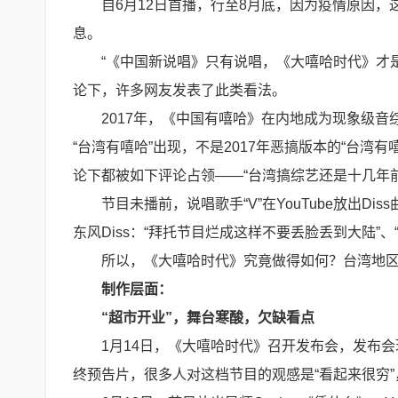
自6月12日首播，行至8月底，因为疫情原因
息。
“《中国新说唱》只有说唱，《大嘻哈时代》才是
论下，许多网友发表了此类看法。
2017年，《中国有嘻哈》在内地成为现象级音
“台湾有嘻哈”出现，不是2017年恶搞版本的“台
论下都被如下评论占领——“台湾搞综艺还是十几年前的
节目未播前，说唱歌手“V”在YouTube放出Di
东风Diss：“拜托节目烂成这样不要丢脸丢到大陆”、
所以，《大嘻哈时代》究竟做得如何？台湾地区的H
制作层面：
“超市开业”，舞台寒酸，欠缺看点
1月14日，《大嘻哈时代》召开发布会，发布会现场
终预告片，很多人对这档节目的观感是“看起来很穷”