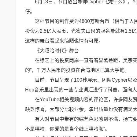
6月13日，节目放出导师Cypher《凭什么》
仔。
这档节目的制作费为4800万新台币（相当于人
投资为2.5亿人民币，光农夫山泉的冠名费就有1.
这样的舞台看起来简陋也情有可原。
《大嘻哈时代》舞台
在综艺上的投资两岸一直有着显著差距，吴宗宪
的”，千万人民币的投资在台湾地区已算大手笔。
目前，节目呈现了100秒展示、团队Cypher以及
Hop音乐里出现的一些专业词汇进行了科普，面向
在YouTube相关视频内容的评论区，许多网
缺乏惊喜，大部分比较业余，演出质量也没有满足
有人对节目中带有的综艺色彩感到不满，扬言要抵
不是嘻哈，你爱的是当个线上嘻哈咖”。