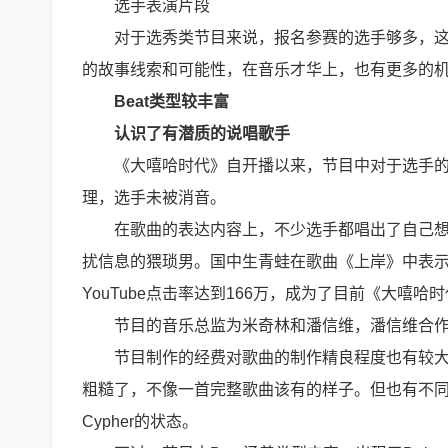
选手表演片段
对于选秀类节目来说，报名参赛的选手够多，这
的故事线索和可能性，在音乐才华上，也有更多的
Beat类型较丰富
认识了有潜质的说唱歌手
《大嘻哈时代》自开播以来，节目中对于选手
理，选手未被消音。
在歌曲的表达内容上，不少选手都唱出了自己想
扰信息的猥琐男。国中生青蛙在歌曲《上岸》中表示
YouTube点击率达到166万，成为了目前《大嘻
节目的音乐总监为米奇林和潘信维，潘信维合
节目制作的经费对歌曲的制作精良程度也有较大的
粗糙了，不像一首完整歌曲该有的样子。但也有不同的声
Cypher的状态。