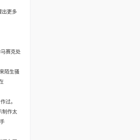
理出更多
的马赛克处
来陌生骚
在
合作过。
示制作太
选手