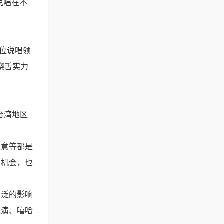
t说唱在不
一位说唱领
饶舌实力
台湾地区
人意等都是
的机会，也
广泛的影响
巡演、嘻哈