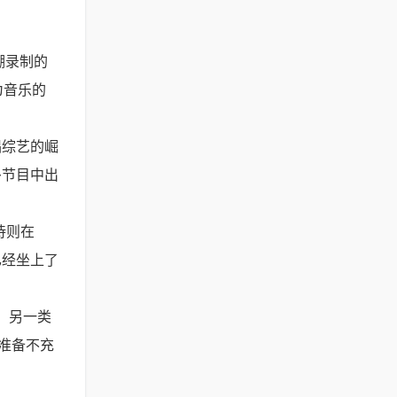
棚录制的
为音乐的
唱综艺的崛
多节目中出
待则在
已经坐上了
R，另一类
为准备不充