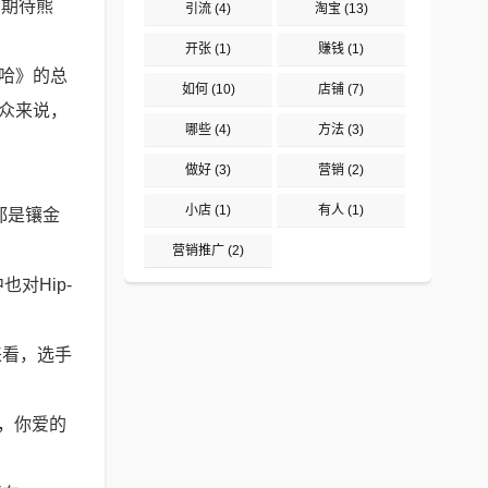
示期待熊
引流
(4)
淘宝
(13)
开张
(1)
赚钱
(1)
嘻哈》的总
如何
(10)
店铺
(7)
观众来说，
哪些
(4)
方法
(3)
做好
(3)
营销
(2)
小店
(1)
有人
(1)
都是镶金
营销推广
(2)
对Hip-
来看，选手
送，你爱的