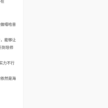
仔在
边做嘻哈音
后，能够让
听到导师
实力不行
闻依然是海