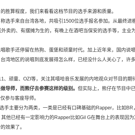
目的胜算程度，我们来看看这档节目的选手来源和质量。
称选手来自台湾各地，共吸引1500位选手报名参加。从最终进
送外卖的、有摆摊为生的，有晚上在酒吧当保安的选手等，主业
说唱歌手还停留在热狗、蛋堡和顽童时代。加上近年来，国内说
。台湾地区的说唱到底发展得怎么样，已经没什么人关心了，许
11、顽童、OZI等，关注其嘻哈音乐发展的内地观众对节目的期
来做导师，而熊仔去参赛这样的级别。
但实际上，熊仔在节目中
也仅仅参与客座导师。
的选手主要分为两类，一类是已经有口碑基础的Rapper，比如B
他已经有一定影响力的Rapper比如Gil G在舞台上的表现因
粉的效果了。