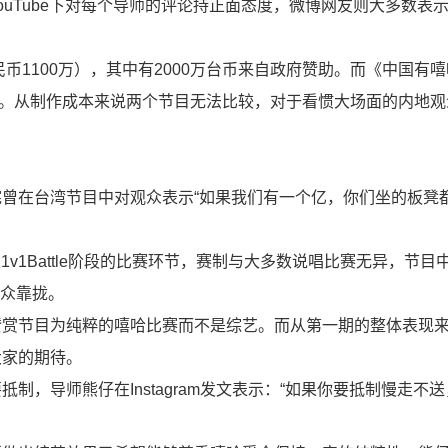
，YouTube下对每个导师的评论持正面态度，微博网友则大多数表
民币1100万），其中有2000万台币来自政府赞助。而《中国有
5亿。从制作成本来说两个节目无法比较，对于看惯大场面的内地
曾在台湾节目中对观众表示“如果我们有一个亿，你们坐的板凳
1v1Battle阶段的比赛环节，赛制与大多数说唱比赛无异，节目中也
大众靠拢。
友赞赏节目为纯粹的嘻哈比赛而不是综艺。而从第一期的整体表现
大家的期待。
制，导师熊仔在Instagram发文表示：“如果你要抵制慢走不