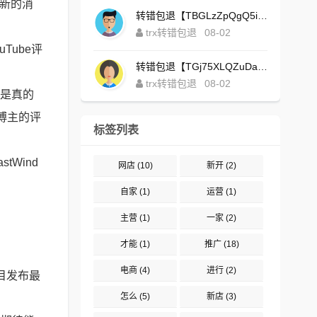
更新的消
转错包退【TBGLzZpQgQ5iBgXALSFLTY1USFGgDAwdFQ】客服TeleGram:【@TrxEm】
trx转错包退
08-02
Tube评
转错包退【TGj75XLQZuDaJoEgsxWa3rqyWxJ1ZxpWxu】客服TeleGram:【@TrxEm】
trx转错包退
08-02
，是真的
博主的评
标签列表
tWind
网店
(10)
新开
(2)
自家
(1)
运营
(1)
主营
(1)
一家
(2)
才能
(1)
推广
(18)
电商
(4)
进行
(2)
节目发布最
怎么
(5)
新店
(3)