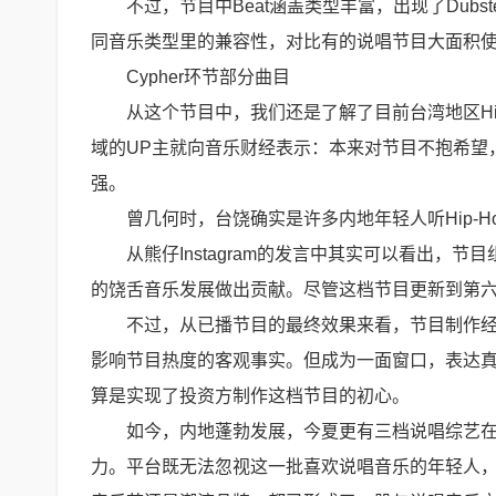
不过，节目中Beat涵盖类型丰富，出现了Dubste
同音乐类型里的兼容性，对比有的说唱节目大面积使用
Cypher环节部分曲目
从这个节目中，我们还是了解了目前台湾地区Hi
域的UP主就向音乐财经表示：本来对节目不抱希望
强。
曾几何时，台饶确实是许多内地年轻人听Hip-H
从熊仔Instagram的发言中其实可以看出
的饶舌音乐发展做出贡献。尽管这档节目更新到第
不过，从已播节目的最终效果来看，节目制作
影响节目热度的客观事实。但成为一面窗口，表达
算是实现了投资方制作这档节目的初心。
如今，内地蓬勃发展，今夏更有三档说唱综艺
力。平台既无法忽视这一批喜欢说唱音乐的年轻人