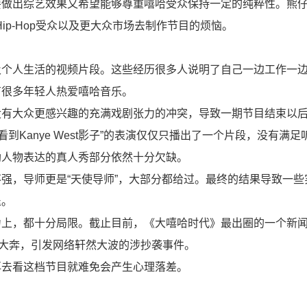
要做出综艺效果又希望能够尊重嘻哈受众保持一定的纯粹性。熊
好Hip-Hop受众以及更大众市场去制作节目的烦恼。
及个人生活的视频片段。这些经历很多人说明了自己一边工作一
有很多年轻人热爱嘻哈音乐。
没有大众更感兴趣的充满戏剧张力的冲突，导致一期节目结束以
看到Kanye West影子”的表演仅仅只播出了一个片段，没有满足
助人物表达的真人秀部分依然十分欠缺。
强，导师更是“天使导师”，大部分都给过。最终的结果导致一些
退。
力上，都十分局限。截止目前，《大嘻哈时代》最出圈的一个新
李大奔，引发网络轩然大波的涉抄袭事件。
再去看这档节目就难免会产生心理落差。