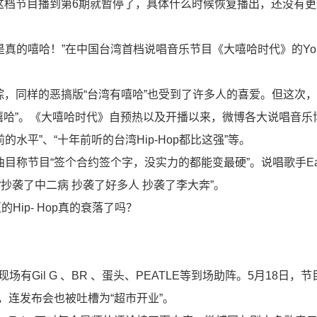
，这档节目播到第6期就暂停了，具体什么时候恢复播出，还没有
真的嘻哈！”在中国台湾首档说唱音乐节目《大嘻哈时代》的You
综，同样的恶搞版“台湾有嘻哈”也受到了许多人的喜爱。但这次
湾有嘻哈”。《大嘻哈时代》自预热以及开播以来，微博各大说唱音乐
水平”、“十年前听的台湾Hip-Hop都比这强”等。
ss曲目称节目“签个合约签个字，没实力的都能变最硬”。说唱歌手Eas
“抄袭了中二病 抄袭了好多人 抄袭了李大奔”。
ip- Hop真的衰落了吗？
有Gil G 、BR 、蛋头、PEATLE等到场助阵。5月18日，
，连发布会也被吐槽为“超市开业”。