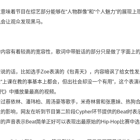
意味着节目在综艺部分能够在“人物群像”和“个人魅力”的展现上
机会让观众发现黑马。
的内容有着较高的宽容性，歌词中带脏话的部分只是做了字面上
说的话，比如选手Zoe表演的《包青天》，内容暗讽了给女性发
“上课在教的事基本上都会，但出社会却没一个有用”，这个表演
哈时代》中播放量最高的视频。
作过蔡依林、潘玮柏、周汤豪等歌手，米奇林曾和张惠妹、热狗
影响，网友在听到节目第二阶段Cypher环节提供的Beat时表
音表示Beat简单正好可以表现出最原始的Hip-Hop比赛中