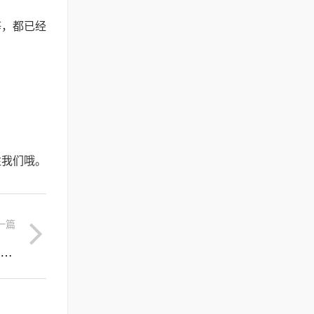
等，都已经
注我们哦。
一篇
蛋糕的家庭做法视频(蛋糕的做法家庭做法简单)