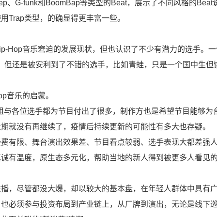
p、G-funk和BoomBap等类型的Beat，展示了不同风格的Bea
Trap类型，的确显得更丰富一些。
p-Hop音乐窘迫的发展现状，但也认识了不少有潜力的选手。
，但还是被安利到了不错的选手，比如青蛙，只是一个国中生但
op音乐的启蒙。
，节目组与各位选手都为节目付出了很多，制作方也是希望节目能够为
六期就没有再继续了，疫情后持续更新的可能性有多大也存疑。
经费有限、舞台演出效果差、节目看点较弱、选手表现大都差强
真诚有温度，原生态多元化，帮助当地的新人得到被更多人看见
在播，尽管都没大爆，却以较大的基本盘，在年轻人群体中具有
，也必须参与投资布局到产业链上，从厂牌到演出，无论是线下