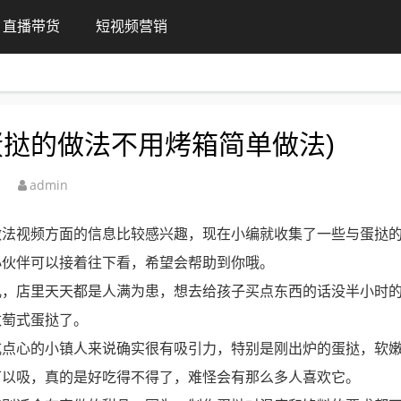
直播带货
短视频营销
蛋挞的做法不用烤箱简单做法)
admin
做法视频方面的信息比较感兴趣，现在小编就收集了一些与蛋挞
小伙伴可以接着往下看，希望会帮助到你哦。
儿，店里天天都是人满为患，想去给孩子买点东西的话没半小时
数萄式蛋挞了。
式点心的小镇人来说确实很有吸引力，特别是刚出炉的蛋挞，软
可以吸，真的是好吃得不得了，难怪会有那么多人喜欢它。