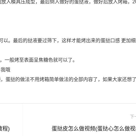
团放入模具压成型，最后倒入做好的蛋挞液，做好后放入烤箱，2
可以。最后的挞液要过筛下，这样才能烤出来的蛋挞口感 更加细
整，一般烤至表面呈焦糖色就可以了。
诉我哦
频，蛋挞的做法不用烤箱简单做法的全部内容了，如果大家还想
下
程)
蛋挞皮怎么做视频(蛋挞心怎么做视