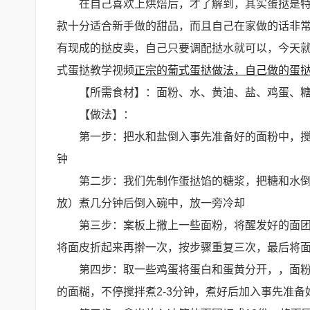
在自己喜欢上烘焙后，才了解到，其实蛋挞是
款十分适合新手做的甜品，而且自己在家做的话非常
有现成的挞皮卖，自己只要调配挞水就可以，今天
式蛋挞教学视频
正宗的葡式蛋挞做法，自己做的蛋
【所需食材】：面粉、水、黄油、盐、鸡蛋、
【做法】：
第一步：把水和盐倒入事先准备好的面粉中，搅
钟
第二步：我们先制作蛋挞馅的糖浆，把糖和水
放）煮几分钟后倒入碗中，放一旁冷却
第三步：案板上撒上一些面粉，将醒发好的面
将面皮折起来再擀一次，按步骤重复三次，最后将
第四步：取一些鸡蛋将蛋白和蛋黄分开，，面
的面糊，不停搅拌煮2-3分钟，煮好后加入事先准