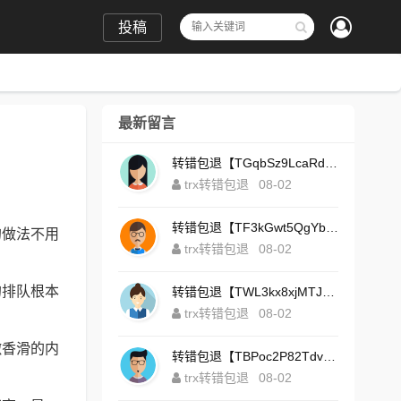
投稿
最新留言
转错包退【TGqbSz9LcaRdFeTqxr3HoS3u4**aYNAvDj】客服TeleGram:【@TrxEm】
trx转错包退
08-02
转错包退【TF3kGwt5QgYbzLMq3FjtcY8AVQgXxx2tp6】客服TeleGram:【@TrxEm】
的做法不用
trx转错包退
08-02
的排队根本
转错包退【TWL3kx8xjMTJdZa2tS7yvzaEFeEAhJSbLP】客服TeleGram:【@TrxEm】
trx转错包退
08-02
嫩香滑的内
转错包退【TBPoc2P82TdvFjZ6L7sDfCFLWyCo5bFeZy】客服TeleGram:【@TrxEm】
trx转错包退
08-02