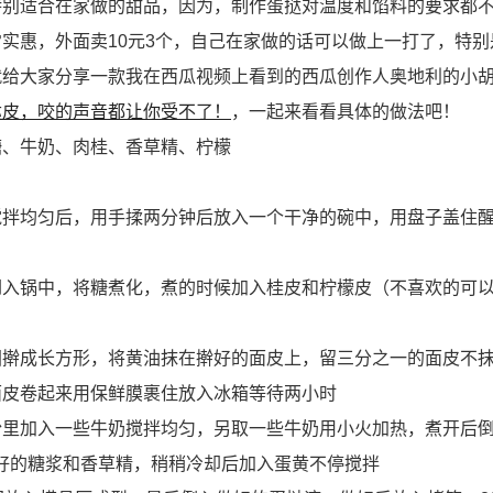
特别适合在家做的甜品，因为，制作蛋挞对温度和馅料的要求都
实惠，外面卖10元3个，自己在家做的话可以做上一打了，特别
就给大家分享一款我在西瓜视频上看到的西瓜创作人奥地利的小
挞皮，咬的声音都让你受不了！
，一起来看看具体的做法吧！
糖、牛奶、肉桂、香草精、柠檬
拌均匀后，用手揉两分钟后放入一个干净的碗中，用盘子盖住醒
倒入锅中，将糖煮化，煮的时候加入桂皮和柠檬皮（不喜欢的可
团擀成长方形，将黄油抹在擀好的面皮上，留三分之一的面皮不
面皮卷起来用保鲜膜裹住放入冰箱等待两小时
粉里加入一些牛奶搅拌均匀，另取一些牛奶用小火加热，煮开后
备好的糖浆和香草精，稍稍冷却后加入蛋黄不停搅拌