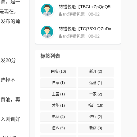
不高，是一
转错包退【TBGLzZpQgQ5iBgXALSFLTY1USFGgDAwdFQ】客服TeleGram:【@TrxEm】
是现在，
trx转错包退
08-02
胡发布的葡
转错包退【TGj75XLQZuDaJoEgsxWa3rqyWxJ1ZxpWxu】客服TeleGram:【@TrxEm】
trx转错包退
08-02
标签列表
发20分
网店
(10)
新开
(2)
以选择不
自家
(1)
运营
(1)
主营
(1)
一家
(2)
抹黄油，再
才能
(1)
推广
(18)
电商
(4)
进行
(2)
倒入刚调好
怎么
(5)
新店
(3)