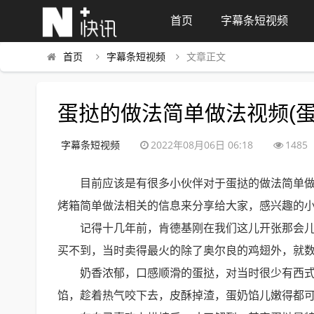
首页
字幕条短视频
首页
字幕条短视频
文章正文
蛋挞的做法简单做法视频(
字幕条短视频
2022年08月06日 06:18
1485
目前应该是有很多小伙伴对于蛋挞的做法简单
烤箱简单做法相关的信息来分享给大家，感兴趣的
记得十几年前，肯德基刚在我们这儿开张那会
买不到，当时卖得最火的除了奥尔良的鸡翅外，就
奶香浓郁，口感顺滑的蛋挞，对当时很少有西
馅，趁着热气咬下去，皮酥掉渣，蛋奶馅儿嫩得都