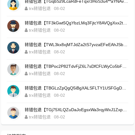
转错包退【TGqbSz9LcaRdFeTqxr3HoS3u4**aYNAvDj】客服TeleGram:【@TrxEm】
trx转错包退
08-02
转错包退【TF3kGwt5QgYbzLMq3FjtcY8AVQgXxx2tp6】客服TeleGram:【@TrxEm】
trx转错包退
08-02
转错包退【TWL3kx8xjMTJdZa2tS7yvzaEFeEAhJSbLP】客服TeleGram:【@TrxEm】
trx转错包退
08-02
转错包退【TBPoc2P82TdvFjZ6L7sDfCFLWyCo5bFeZy】客服TeleGram:【@TrxEm】
trx转错包退
08-02
转错包退【TBGLzZpQgQ5iBgXALSFLTY1USFGgDAwdFQ】客服TeleGram:【@TrxEm】
trx转错包退
08-02
转错包退【TGj75XLQZuDaJoEgsxWa3rqyWxJ1ZxpWxu】客服TeleGram:【@TrxEm】
trx转错包退
08-02