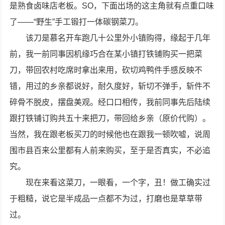
是熟食卤味店老板。SO，下面出场的这主角就有点重口味
了——“野生”手工锻打一体碳钢菜刀。
该刀是慕名开车跑几十公里外小镇购得，缘起于几年
前，我一前同事因机缘巧合在某小镇打铁铺购买一把菜
刀，带回农村吃席时拿出来用，砍切鸡鸭件手感反映不
错，用过的乡亲都说好，耐久度好，斩切不弹手，斩件不
碎骨不脱皮，摆盘美观。经口口相传，我前同事先后陆续
跟打铁铺订购共五十来把刀，带回给乡亲（原价代购）。
当然，我在跟老板买刀的时候他也在跟我一顿吹嘘，说周
围市县百来公里都有人前来购买，至于是否真实，不必追
究。
现在来看这菜刀，一眼看，一个字，丑！做工确实过
于粗糙，说它是半成品一点都不为过，打磨也是草草带
过。