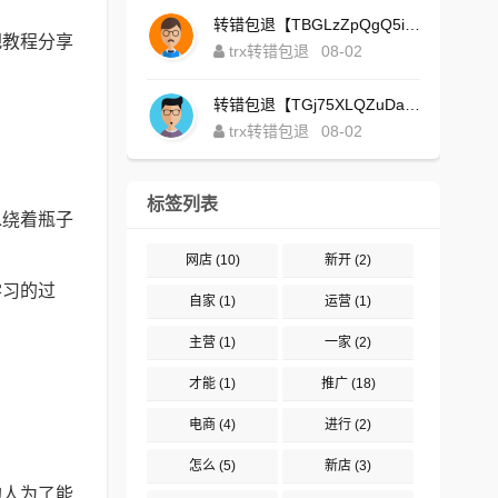
转错包退【TBGLzZpQgQ5iBgXALSFLTY1USFGgDAwdFQ】客服TeleGram:【@TrxEm】
把教程分享
trx转错包退
08-02
转错包退【TGj75XLQZuDaJoEgsxWa3rqyWxJ1ZxpWxu】客服TeleGram:【@TrxEm】
trx转错包退
08-02
标签列表
水绕着瓶子
网店
(10)
新开
(2)
学习的过
自家
(1)
运营
(1)
主营
(1)
一家
(2)
才能
(1)
推广
(18)
电商
(4)
进行
(2)
怎么
(5)
新店
(3)
的人为了能