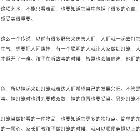
待这项艺术，不能只看表面，也要知道它当中包括了很多的心血
会感受美很重要。
有这么一个传说，以前有很多野兽来伤害人们，人们就一起去打
很生气，想要把人间烧掉，有一个聪明的人就让大家做红灯笼，
这才避开了一难。孩子在听故事的时候，智慧也会被启迪，他们
颜色，所以挂起来红灯笼就表达人们希望自己的发展兴旺。不管
坏事。挂灯笼时也讲究要成双数，挂的位置也要妥当。另外灯笼
把灯笼当做好看的一件物品，也要知道它更多的独特点。简单的
们的一颗心。家长们教孩子做灯笼的时候，就可以顺便穿插以上