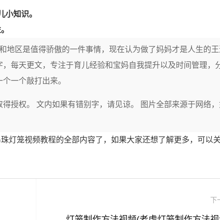
儿小知识。
益。
家和地区是值得骄傲的一件事情，现在认为做了妈妈才是人生的王
字，每天更文，专注于育儿经验和宝妈自我提升以及时间管理，
一个一个敲打出来。
得授权。 文内如果有错别字，请见谅。 图片全部来源于网络，
串珠灯笼视频教程的全部内容了，如果大家还想了解更多，可以
下
灯笼制作方法视频(老虎灯笼制作方法视