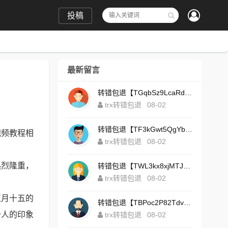
投稿
最新留言
转错包退【TGqbSz9LcaRdFeTqxr3HoS3u4**aYNAvDj】客服TeleGram:【@TrxEm】
trx转错包退
08-02
转错包退【TF3kGwt5QgYbzLMq3FjtcY8AVQgXxx2tp6】客服TeleGram:【@TrxEm】
视频教程相
trx转错包退
08-02
热烈隆重，
转错包退【TWL3kx8xjMTJdZa2tS7yvzaEFeEAhJSbLP】客服TeleGram:【@TrxEm】
trx转错包退
08-02
正月十五的
转错包退【TBPoc2P82TdvFjZ6L7sDfCFLWyCo5bFeZy】客服TeleGram:【@TrxEm】
少人的印象
trx转错包退
08-02