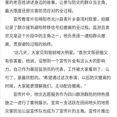
害的老百姓讲述身边的故事，让参与防灾的群众当主角，
最大限度还原灾害防范应对的全过程。
宣传教育片在绵阳市北川县青片乡查湾村取景，拍摄
记录了群众接到避险转移信号后撤离的全过程。监测员袁
宗文是这个片段中的主角之一，他负责逐一通知群众撤
离，贯穿避险过程的始终。
“这几天，大家见到我就喊大明星。”袁宗文既骄傲又
有些害羞，他说，没想到一个宣传片会有这么大的影响
力，自己作为基层监测员的代表，工作被大家看到了、认
可了，是最欣慰的。“希望通过这次参演，以后防灾撤离的
时候，大家能更理解我们，主动配合撤离。”
宣传片中，地灾志愿服务作为四川群测群防的特色措
施之一进行了案例展示。宜宾一支活跃在田间地头的地质
灾害防治公益宣传队也成为了宣传片的主角。宣传片推出