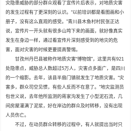
灾隐患威胁的部分群众观看了宣传片后表示，对地质灾害
的发生过程有了更深刻的认识。“以前培训都是看图画和小
册子，没有这么直观的感受。”青川县木鱼村村民张正达
说，宣传片一开头就有很多山垮下来的画面，就好像真实
发生在身边一样，通过看宣传片深刻感受到的地灾的危
害，面对灾害的时候更要提高警惕。
甘孜州丹巴县被称作地质灾害“博物馆”，这里共有921
处隐患点，威胁总人数超过5万人，灾害点多面广，是四川
的一个缩影。去年，该县半扇门镇就发生了地质灾害。“灾
害多，群众司空见惯，有些人反而不在意了。”地灾监测员
包世义说，去年他所监测的蒋家沟发生了小型泥石流，几
间房屋灌满了泥浆，好在岸边的群众及时转移，没有出现
人员伤亡。
不过，在动员群众转移的过程中，有人就提出当时只