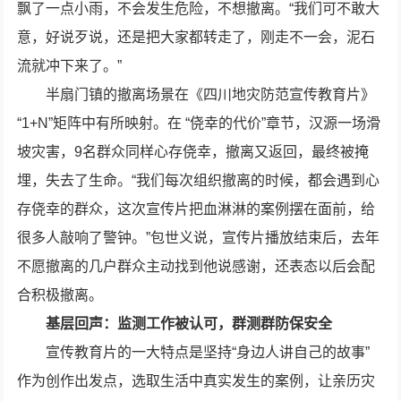
飘了一点小雨，不会发生危险，不想撤离。“我们可不敢大
意，好说歹说，还是把大家都转走了，刚走不一会，泥石
流就冲下来了。”
半扇门镇的撤离场景在《四川地灾防范宣传教育片》
“1+N”矩阵中有所映射。在 “侥幸的代价”章节，汉源一场滑
坡灾害，9名群众同样心存侥幸，撤离又返回，最终被掩
埋，失去了生命。“我们每次组织撤离的时候，都会遇到心
存侥幸的群众，这次宣传片把血淋淋的案例摆在面前，给
很多人敲响了警钟。”包世义说，宣传片播放结束后，去年
不愿撤离的几户群众主动找到他说感谢，还表态以后会配
合积极撤离。
基层回声：监测工作被认可，群测群防保安全
宣传教育片的一大特点是坚持“身边人讲自己的故事”
作为创作出发点，选取生活中真实发生的案例，让亲历灾