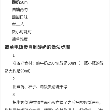
酸奶
50ml
白糖
两勺
酸甜口味
煮工艺
数小时耗时
简单难度
简单电饭煲自制酸奶的做法步骤
1
准备好食材：纯牛奶250ml,酸奶50ml（一瓶小瓶的酸
奶大约是90ml）
2
把煮锅、杯子、电饭煲清洗干净
3
把牛奶倒进煮锅里面小火煮烫了之后把酸奶倒进去，