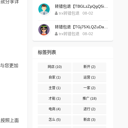
来就分享详
转错包退【TBGLzZpQgQ5iBgXALSFLTY1USFGgDAwdFQ】客服TeleGram:【@TrxEm】
trx转错包退
08-02
转错包退【TGj75XLQZuDaJoEgsxWa3rqyWxJ1ZxpWxu】客服TeleGram:【@TrxEm】
trx转错包退
08-02
标签列表
供与您更加
网店
(10)
新开
(2)
自家
(1)
运营
(1)
主营
(1)
一家
(2)
才能
(1)
推广
(18)
电商
(4)
进行
(2)
怎么
(5)
新店
(3)
以按照上面