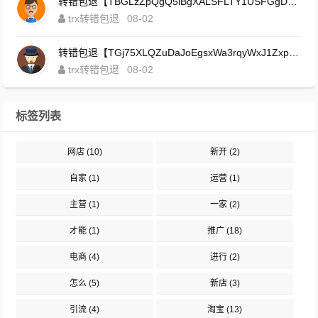
转错包退【TBGLzZpQgQ5iBgXALSFLTY1USFGgDAwdFQ】客服TeleGram:【@TrxEm】
trx转错包退
08-02
转错包退【TGj75XLQZuDaJoEgsxWa3rqyWxJ1ZxpWxu】客服TeleGram:【@TrxEm】
trx转错包退
08-02
标签列表
网店
(10)
新开
(2)
自家
(1)
运营
(1)
主营
(1)
一家
(2)
才能
(1)
推广
(18)
电商
(4)
进行
(2)
怎么
(5)
新店
(3)
引流
(4)
淘宝
(13)