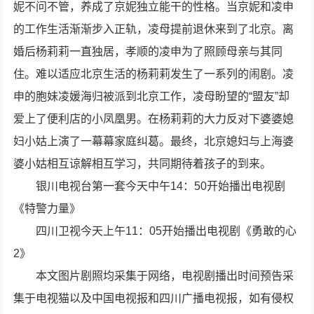
妮不问不管，养成了京妮独立能干的性格。当京妮和凌申
的工作生活渐渐步入正轨，凌母
提前退休
来到了北京。离
婚后杨莉莉一直独居，孝顺的凌申为了照顾母亲与其同
住。难以适应北京生活的杨莉莉发生了一系列的闹剧。凌
申的胞妹凌媛海归被派到北京工作，凌母盼望的“盟友”却
爱上了便利店的小凤凰男。在杨莉莉的大力反对下婆婆媳
妇小姑上演了一幕幕家庭纠葛。最终，北京媳妇与上海婆
婆小姑相互谅解相互学习，共同期待着孩子的到来。
银川电视台第一套今天中午14：50开始播出电视剧
《特警力量》
四川卫视今天上午11：05开始播出电视剧《勇敢的心
2》
本文图片剧照均采集于网络，电视剧播出时间预告采
集于电视猫以及中国电视报和四川广播电视报，如有侵权