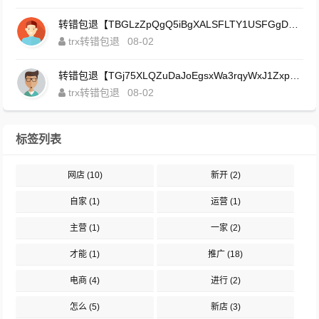
转错包退【TBGLzZpQgQ5iBgXALSFLTY1USFGgDAwdFQ】客服TeleGram:【@TrxEm】
trx转错包退
08-02
转错包退【TGj75XLQZuDaJoEgsxWa3rqyWxJ1ZxpWxu】客服TeleGram:【@TrxEm】
trx转错包退
08-02
标签列表
网店
(10)
新开
(2)
自家
(1)
运营
(1)
主营
(1)
一家
(2)
才能
(1)
推广
(18)
电商
(4)
进行
(2)
怎么
(5)
新店
(3)