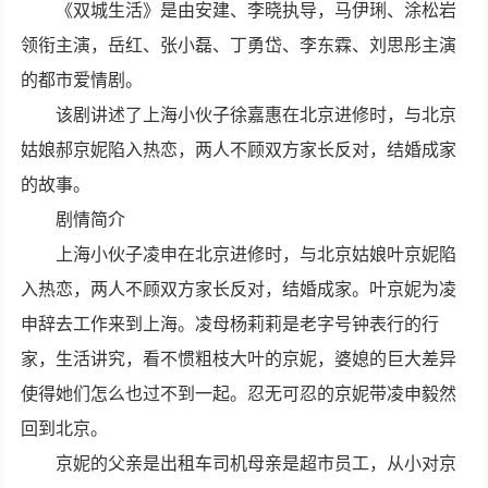
《双城生活》是由安建、李晓执导，马伊琍、涂松岩
领衔主演，岳红、张小磊、丁勇岱、李东霖、刘思彤主演
的都市爱情剧。
该剧讲述了上海小伙子徐嘉惠在北京进修时，与北京
姑娘郝京妮陷入热恋，两人不顾双方家长反对，结婚成家
的故事。
剧情简介
上海小伙子凌申在北京进修时，与北京姑娘叶京妮陷
入热恋，两人不顾双方家长反对，结婚成家。叶京妮为凌
申辞去工作来到上海。凌母杨莉莉是老字号钟表行的行
家，生活讲究，看不惯粗枝大叶的京妮，
婆媳
的巨大差异
使得她们怎么也过不到一起。忍无可忍的京妮带凌申毅然
回到北京。
京妮的父亲是出租车司机母亲是超市员工，从小对京