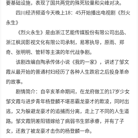
要基础设施，表现了国共两党的殊死较量和尖峰对决。
四川经济频道今天晚上18：45开始播出电视剧《烈火
永生》
《烈火永生》是由浙江艺能传媒股份有限公司出品、
浙江枫润影视文化有限公司承制，易寒执导，原雨、郑
奇、张明明、管轩等主演的年代战争剧。
该剧改编自陶承传体小说《我的一家》，讲述了邹文
霞从最开始的普通村妇经历了各种人生跌宕之后投身革命
的故事。
剧情简介：自辛亥革命期间，在龙府做工的17岁少女
邹文霞与进步青年杨登麟不堪恶霸龙豪才的欺凌，同时出
逃，又为躲避龙豪才的追捕而分离，走上了不同的人生道
路。邹文霞阴差阳错嫁给了病弱书生郭承睿，并有了子
女，还救了被龙豪才击伤的杨登麟一命。