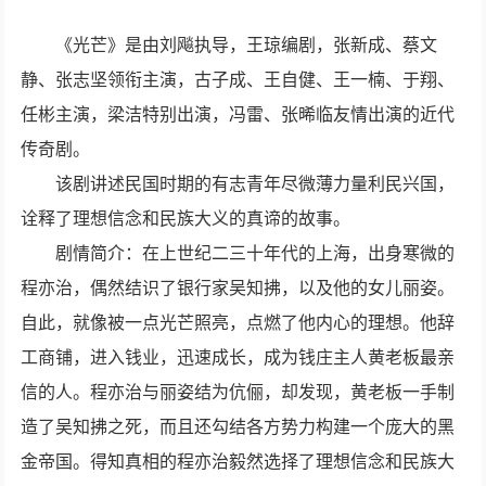
《光芒》是由刘飚执导，王琼编剧，张新成、蔡文
静、张志坚领衔主演，古子成、王自健、王一楠、于翔、
任彬主演，梁洁特别出演，冯雷、张晞临友情出演的近代
传奇剧。
该剧讲述民国时期的有志青年尽微薄力量利民兴国，
诠释了理想信念和民族大义的真谛的故事。
剧情简介：在上世纪二三十年代的上海，出身寒微的
程亦治，偶然结识了银行家吴知拂，以及他的女儿丽姿。
自此，就像被一点光芒照亮，点燃了他内心的理想。他辞
工商铺，进入钱业，迅速成长，成为钱庄主人黄老板最亲
信的人。程亦治与丽姿结为伉俪，却发现，黄老板一手制
造了吴知拂之死，而且还勾结各方势力构建一个庞大的黑
金帝国。得知真相的程亦治毅然选择了理想信念和民族大