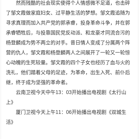
然而残酷的社会现实使得个人情感微不足道，也击碎
了邹文霞做家庭妇女、过平静生活的梦想。邹文霞追随为
寻求真理而加入共产党的郭承睿，投身革命斗争，并在郭
承睿牺牲后，与投靠国民党反动派、和龙豪才同流合污的
杨登麟成为势不两立的对手。昔日情人变成了分属两个阵
营的仇人，邹文霞和杨登麟两人之间展开了一轮又一轮惊
心动魄的生死较量。邹文霞的四个子女也经历了血与火的
洗礼，他们踏着父母的足迹，为革命，出生入死、前仆后
继，终于成为坚强的革命者。
云南卫视今天中午13：03开始播出电视剧《太行山
上》
厦门卫视今天上午11：06开始播出电视剧《双城生
活》