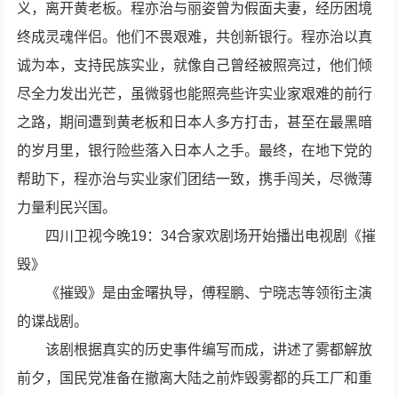
义，离开黄老板。程亦治与丽姿曾为假面夫妻，经历困境
终成灵魂伴侣。他们不畏艰难，共创新银行。程亦治以真
诚为本，支持民族实业，就像自己曾经被照亮过，他们倾
尽全力发出光芒，虽微弱也能照亮些许实业家艰难的前行
之路，期间遭到黄老板和日本人多方打击，甚至在最黑暗
的岁月里，银行险些落入日本人之手。最终，在地下党的
帮助下，程亦治与实业家们团结一致，携手闯关，尽微薄
力量利民兴国。
四川卫视今晚19：34合家欢剧场开始播出电视剧《摧
毁》
《摧毁》是由金曙执导，傅程鹏、宁晓志等领衔主演
的谍战剧。
该剧根据真实的历史事件编写而成，讲述了雾都解放
前夕，国民党准备在撤离大陆之前炸毁雾都的兵工厂和重