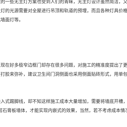
近的一些无主灯方案也受到人们的青睐，无主灯设计虽然简洁，
主灯的光源需要对全屋进行吊顶和轨道的预埋，而且各种灯具价
式墙面灯等。
但现在好多极窄边框门却存在很多问题，对施工的精准度提出了
要打胶来弥补，建议卫生间门洞侧面也采用侧面贴砖形式，用单
嵌入式踢脚线，却不知这样施工成本大量增加，需要将墙底开槽
一层石膏板墙体，才能实现内嵌式的效果，当然，若不考虑成本情