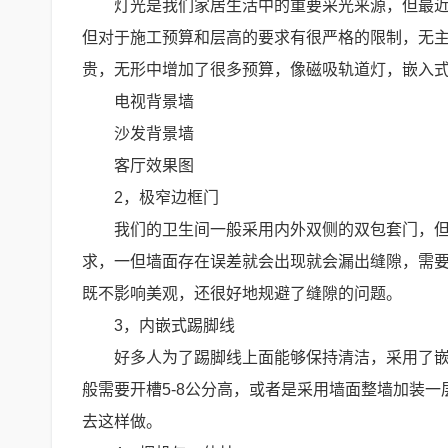
灯光是我们家居生活中的重要采光来源，但最
但对于施工预算和层高的要求有很严格的限制，无
贵，无形中增加了很多预算，像磁吸轨道灯，嵌入
电视背景墙
沙发背景墙
客厅效果图
2，极窄边框门
我们的卫生间一般采用内外双侧的双包套门，
求，一但墙面存在误差就会出现就会漏出缝隙，需
既不影响美观，还很好地规避了缝隙的问题。
3，内嵌式踢脚线
好多人为了踢脚线上面能够保持清洁，采用了
般需要开槽5-8公分高，或者是采用墙面整墙加装
去这样做。