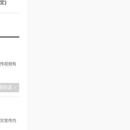
全)
传视频有
细阅读
灾宣传内