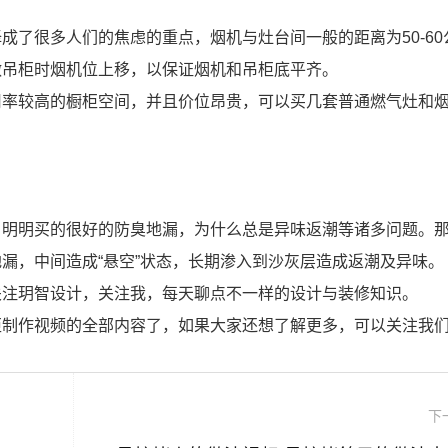
成了很多人们的焦虑的重点，烟机与灶台间一般的距离为50-60
做吊柜时烟机位上移，以保证烟机和吊柜底平齐。
用率较高的橱柜空间，并且价位昂贵，可以买几套普通燃气灶和
，明明买的很好的防臭地漏，为什么总是异味返潮等诸多问题。
漏，中间造成“悬空”状态，长期渗入到沙灰层造成返潮及异味。
关注玥智设计，关注我，每天聊点不一样的设计与装修知识。
柜制作视频的全部内容了，如果大家还想了解更多，可以关注我
下