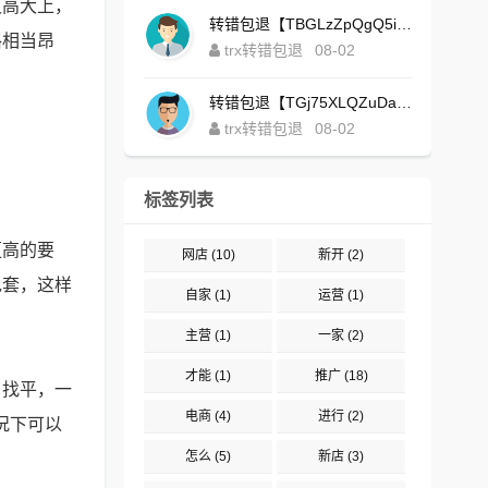
又高大上，
转错包退【TBGLzZpQgQ5iBgXALSFLTY1USFGgDAwdFQ】客服TeleGram:【@TrxEm】
格相当昂
trx转错包退
08-02
转错包退【TGj75XLQZuDaJoEgsxWa3rqyWxJ1ZxpWxu】客服TeleGram:【@TrxEm】
trx转错包退
08-02
标签列表
更高的要
网店
(10)
新开
(2)
包套，这样
自家
(1)
运营
(1)
主营
(1)
一家
(2)
才能
(1)
推广
(18)
，找平，一
电商
(4)
进行
(2)
况下可以
怎么
(5)
新店
(3)