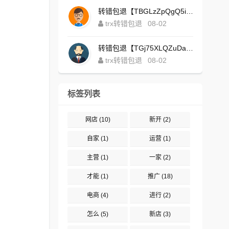
转错包退【TBGLzZpQgQ5iBgXALSFLTY1USFGgDAwdFQ】客服TeleGram:【@TrxEm】
trx转错包退
08-02
转错包退【TGj75XLQZuDaJoEgsxWa3rqyWxJ1ZxpWxu】客服TeleGram:【@TrxEm】
trx转错包退
08-02
标签列表
网店
(10)
新开
(2)
自家
(1)
运营
(1)
主营
(1)
一家
(2)
才能
(1)
推广
(18)
电商
(4)
进行
(2)
怎么
(5)
新店
(3)