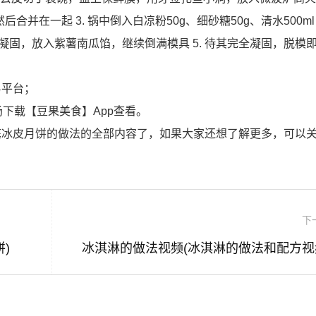
合并在一起 3. 锅中倒入白凉粉50g、细砂糖50g、清水500m
其半凝固，放入紫薯南瓜馅，继续倒满模具 5. 待其完全凝固，脱模
易平台；
下载【豆果美食】App查看。
庭冰皮月饼的做法的全部内容了，如果大家还想了解更多，可以
下
)
冰淇淋的做法视频(冰淇淋的做法和配方视