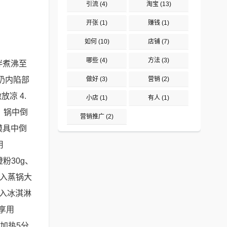
引流
(4)
淘宝
(13)
开张
(1)
赚钱
(1)
如何
(10)
店铺
(7)
哪些
(4)
方法
(3)
拌煮沸至
牛奶内陷部
做好
(3)
营销
(2)
凉 4.
小店
(1)
有人
(1)
：锅中倒
营销推广
(2)
模具中倒
用
粉30g、
放入蒸锅大
放入冰淇淋
享用
加热5分