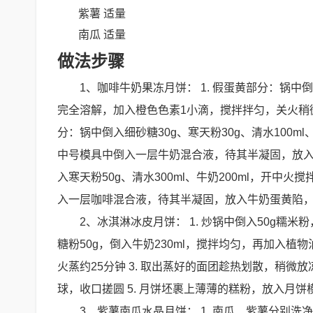
紫薯 适量
南瓜 适量
做法步骤
1、咖啡牛奶果冻月饼： 1. 假蛋黄部分：锅中倒
完全溶解，加入橙色色素1小滴，搅拌拌匀，关火稍微放
分：锅中倒入细砂糖30g、寒天粉30g、清水100ml
中号模具中倒入一层牛奶混合液，待其半凝固，放入假
入寒天粉50g、清水300ml、牛奶200ml，开中火
入一层咖啡混合液，待其半凝固，放入牛奶蛋黄陷，继
2、冰淇淋冰皮月饼： 1. 炒锅中倒入50g糯米粉
糖粉50g，倒入牛奶230ml，搅拌均匀，再加入植
火蒸约25分钟 3. 取出蒸好的面团趁热划散，稍微
球，收口搓圆 5. 月饼坯裹上薄薄的糕粉，放入月饼
3、紫薯南瓜水晶月饼： 1. 南瓜、紫薯分别