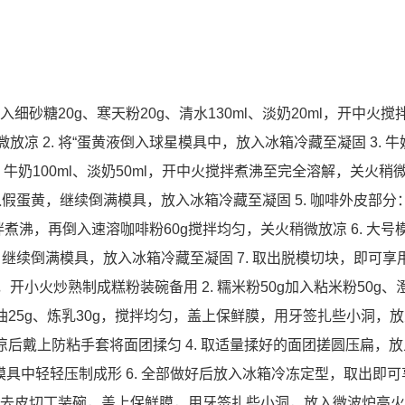
入细砂糖20g、寒天粉20g、清水130ml、淡奶20ml，开中火搅
凉 2. 将“蛋黄液倒入球星模具中，放入冰箱冷藏至凝固 3. 
、牛奶100ml、淡奶50ml，开中火搅拌煮沸至完全溶解，关火稍微放
蛋黄，继续倒满模具，放入冰箱冷藏至凝固 5. 咖啡外皮部分
搅拌煮沸，再倒入速溶咖啡粉60g搅拌均匀，关火稍微放凉 6. 大号
续倒满模具，放入冰箱冷藏至凝固 7. 取出脱模切块，即可享
，开小火炒熟制成糕粉装碗备用 2. 糯米粉50g加入粘米粉50g、澄
物油25g、炼乳30g，搅拌均匀，盖上保鲜膜，用牙签扎些小洞，
放凉后戴上防粘手套将面团揉匀 4. 取适量揉好的面团搓圆压扁，
模具中轻轻压制成形 6. 全部做好后放入冰箱冷冻定型，取出即可
洗净去皮切丁装碗，盖上保鲜膜，用牙签扎些小洞，放入微波炉高火