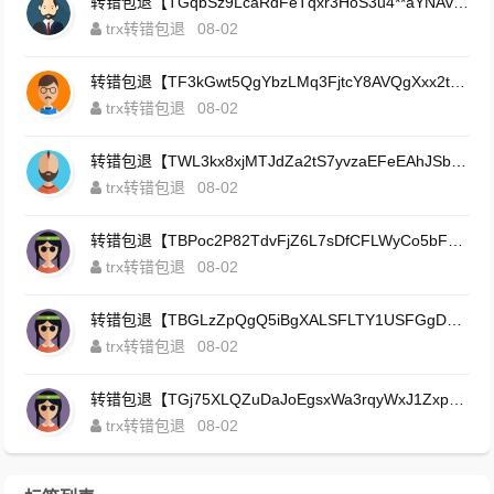
转错包退【TGqbSz9LcaRdFeTqxr3HoS3u4**aYNAvDj】客服TeleGram:【@TrxEm】
trx转错包退
08-02
转错包退【TF3kGwt5QgYbzLMq3FjtcY8AVQgXxx2tp6】客服TeleGram:【@TrxEm】
trx转错包退
08-02
转错包退【TWL3kx8xjMTJdZa2tS7yvzaEFeEAhJSbLP】客服TeleGram:【@TrxEm】
trx转错包退
08-02
转错包退【TBPoc2P82TdvFjZ6L7sDfCFLWyCo5bFeZy】客服TeleGram:【@TrxEm】
trx转错包退
08-02
转错包退【TBGLzZpQgQ5iBgXALSFLTY1USFGgDAwdFQ】客服TeleGram:【@TrxEm】
trx转错包退
08-02
转错包退【TGj75XLQZuDaJoEgsxWa3rqyWxJ1ZxpWxu】客服TeleGram:【@TrxEm】
trx转错包退
08-02