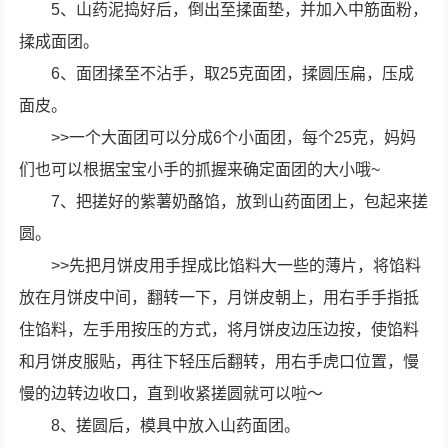
5、山药泥捣好后，倒出至揉面垫，并加入中筋面粉，
揉成面团。
6、面团揉至不沾手，取25克面团，揉圆压扁，压成
面皮。
>>一个大面团可以分成6个小面团，每个25克，妈妈
们也可以根据宝宝小手的抓握来确定面团的大小哦~
7、把搓好的紫薯奶酪馅，放到山药面团上，包起来搓
圆。
>>先把月饼皮用手捏成比馅料大一些的薄片，将馅料
放在月饼皮中间，翻转一下，月饼皮朝上，用右手手指抵
住馅料，左手用按压的方式，将月饼皮边压边按，使馅料
和月饼皮服贴，再往下轻压后翻转，用右手虎口位置，慢
慢的边转边收口，直到收紧搓圆就可以啦～
8、搓圆后，模具中放入山药面团。