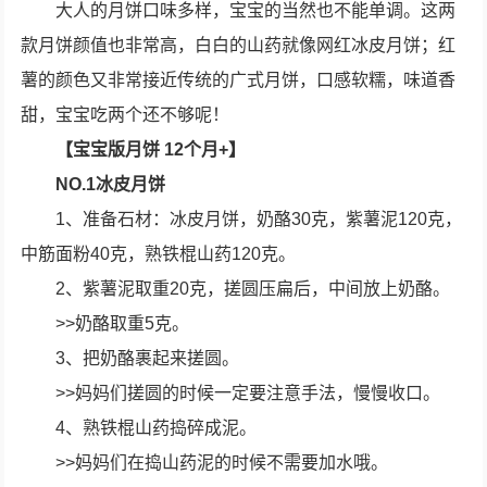
大人的月饼口味多样，宝宝的当然也不能单调。这两
款月饼颜值也非常高，白白的山药就像网红冰皮月饼；红
薯的颜色又非常接近传统的广式月饼，口感软糯，味道香
甜，宝宝吃两个还不够呢！
【宝宝版月饼 12个月+】
NO.1冰皮月饼
1、准备石材：冰皮月饼，奶酪30克，紫薯泥120克，
中筋面粉40克，熟铁棍山药120克。
2、紫薯泥取重20克，搓圆压扁后，中间放上奶酪。
>>奶酪取重5克。
3、把奶酪裹起来搓圆。
>>妈妈们搓圆的时候一定要注意手法，慢慢收口。
4、熟铁棍山药捣碎成泥。
>>妈妈们在捣山药泥的时候不需要加水哦。