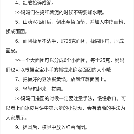
4、红薯捣碎成泥。
>>妈妈们在捣红薯泥的时候不需要加水哦。
5、山药泥捣好后，倒出至揉面垫，并加入中筋面粉，
揉成面团。
6、面团揉至不沾手，取25克面团，揉圆压扁，压成
面皮。
>>一个大面团可以分成6个小面团，每个25克，妈妈
们也可以根据宝宝小手的抓握来确定面团的大小哦
7、把搓好的豆沙蛋黄馅，放到红薯面团上。
8、轻轻包起来，搓圆。
>>妈妈们搓圆的时候一定要注意手法，慢慢收口。可
以看上面冰皮月饼中第六步的小视频，会有清晰的手法为
大家展示。
9、搓圆后，模具中放入红薯面团。