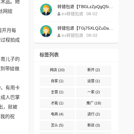
艺术品。她
转错包退【TBGLzZpQgQ5iBgXALSFLTY1USFGgDAwdFQ】客服TeleGram:【@TrxEm】
丝网娃
trx转错包退
08-02
转错包退【TGj75XLQZuDaJoEgsxWa3rqyWxJ1ZxpWxu】客服TeleGram:【@TrxEm】
周开月每
trx转错包退
08-02
的过程拍成
标签列表
养育儿子的
做到带娃做
网店
(10)
新开
(2)
自家
(1)
运营
(1)
物，有用卡
主营
(1)
一家
(2)
个成人巴掌
才能
(1)
推广
(18)
出，就被
电商
(4)
进行
(2)
上我的祝
怎么
(5)
新店
(3)