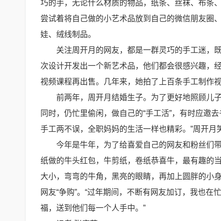
巧的手，无论什么材质的物品，纸条、丝袜、布条
尝试着将自己做的小艺术品放到自己的微信朋友圈、
娃、绒线制品。
关注周开月的网友，都是一群灵巧的手工迷，既
次设计开发出一个新艺术品，他们都会很感兴趣，
视频课程再出售。几年来，她拍了上百条手工制作
前两年，周开月结婚生子。为了更好地照顾儿
同时，仍忙里偷闲，做自己的“手工活”，有时应邀
手工两不误，全职妈妈的生活一样也精彩。”周开月
今年是牛年，为了给喜爱自己的网友和粉丝们
纸做的牛头红包，牛剪纸，卷纸恭喜牛，最有趣的
大小，弯弯的牛角，黑亮的眼睛，再加上圆胖的小身
网友“争购”。“过年期间，不断有网友加订，我也
福，送到他们每一个人手中。”