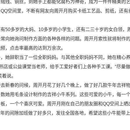
、绒线、铜丝，到她手上都能化腐朽为神奇，成为一件件精美的
QQ空间里，不断有网友向周开月购买卡纸工艺品、剪纸，还有
有50多岁的大妈、10多岁的小学生，还有二三十岁的女白领，
经常向她询问制作方面的各种各样的问题。周开月索性就将制作
视频，点击率最高的达到万余次。
子，她辞职当了一位全职妈妈。与其他全职妈妈不同，她在精心
去书店或公益课堂当老师，给手工爱好者们上各种手工课。“尽量
笑着说。
带去新春的问候，周开月花了好几个晚上，做了好几款牛年吉祥
当数她用毛条设计制作的吉祥小牛系列。这些可爱的小牛，每一
板，一个个喜庆可爱。周开月刚在自己的朋友圈和QQ空间上晒
在忙年的间隙加班做了好多只，发往全国各地，希望这些小牛能带