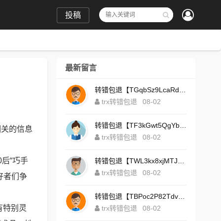
投稿
最新留言
转错包退【TGqbSz9LcaRdFeTqxr3HoS3u4**aYNAvDj】客服TeleGram:【@TrxEm】
trx转错包退
08-02
转错包退【TF3kGwt5QgYbzLMq3FjtcY8AVQgXxx2tp6】客服TeleGram:【@TrxEm】
相关的信息
trx转错包退
08-02
后“巧手
转错包退【TWL3kx8xjMTJdZa2tS7yvzaEFeEAhJSbLP】客服TeleGram:【@TrxEm】
trx转错包退
08-02
好者们争
转错包退【TBPoc2P82TdvFjZ6L7sDfCFLWyCo5bFeZy】客服TeleGram:【@TrxEm】
有特别灵
trx转错包退
08-02