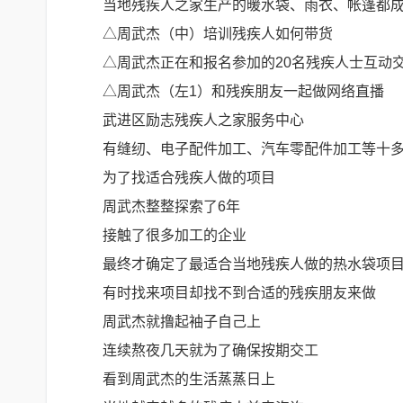
当地残疾人之家生产的暖水袋、雨衣、帐篷都
△周武杰（中）培训残疾人如何带货
△
周武杰正在和报名参加的20名残疾人士互动
△
周武杰（左1）和残疾朋友一起做网络直播
武进区励志残疾人之家服务中心
有缝纫、电子配件加工、汽车零配件加工等十
为了找适合残疾人做的项目
周武杰整整探索了6年
接触了很多加工的企业
最终才确定了最适合当地残疾人做的热水袋项
有时找来项目却找不到合适的残疾朋友来做
周武杰就撸起袖子自己上
连续熬夜几天就为了确保按期交工
看到周武杰的生活蒸蒸日上