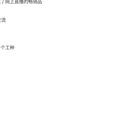
成了网上直播的畅销品
交流
多个工种
目