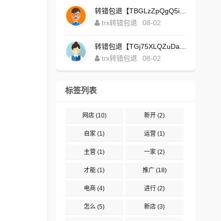
转错包退【TBGLzZpQgQ5iBgXALSFLTY1USFGgDAwdFQ】客服TeleGram:【@TrxEm】
trx转错包退
08-02
转错包退【TGj75XLQZuDaJoEgsxWa3rqyWxJ1ZxpWxu】客服TeleGram:【@TrxEm】
trx转错包退
08-02
标签列表
网店
(10)
新开
(2)
自家
(1)
运营
(1)
主营
(1)
一家
(2)
才能
(1)
推广
(18)
电商
(4)
进行
(2)
怎么
(5)
新店
(3)