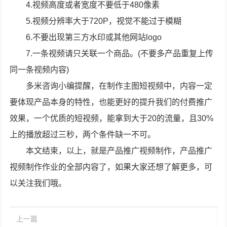
4.视频高度或者宽度不要低于480像素
5.视频分辨率大于720P，视觉不能过于模糊
6.不要出现第三方水印或其他网站logo
7.一条视频请只关联一个商品。(不要多产品重复上传
同一条视频内容)
多米咨询小编提醒，在制作主图短视频中，内容一定
要体现产品本身的特性，也能更好的提升我们的付费推广
效果，一个优质的短视频，能拿到大于20的流量，且30%
上的播放超过三秒，两个条件缺一不可。
本文结束，以上，就是产品推广视频制作，产品推广
视频制作作业的全部内容了，如果大家还想了解更多，可
以关注我们哦。
上一篇