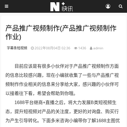
产品推广视频制作(产品推广视频制作
作业)
字幕条短视频
2022年08月04日 02:36
1436
admin
目前应该是有很多小伙伴对于产品推广视频制作方面
的信息比较感兴趣，现在小编就收集了一些与产品推广视
频制作作业相关的信息来分享给大家，感兴趣的小伙伴可
以接着往下看，希望会帮助到你哦。
1688平台继商+直播之后，将大力发展B类短视频生
态，提升短视频对产品的关注度，更好的对询盘、购买行
为产生引导转化。下面多米咨询小编带你了解1688主图优