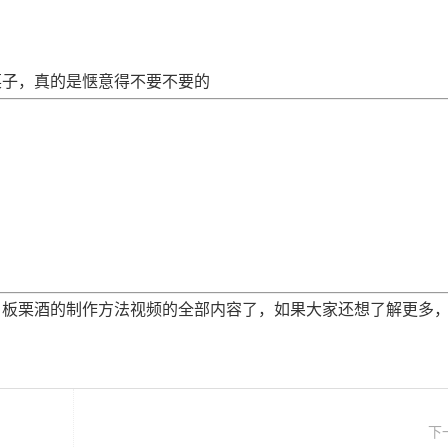
栗子，真的是惬意得不要不要的
，板栗酒的制作方法视频的全部内容了，如果大家还想了解更多
下