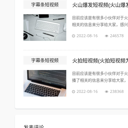
字幕条短视频
火山爆发短视频(火山爆
目前应该是有很多小伙伴对于火
相关的信息来分享给大家，感兴趣
2022-08-16
246578
字幕条短视频
火拍短视频(火拍短视频
目前应该是有很多小伙伴对于火
播了相关的信息来分享给大家，感
2022-08-16
238368
发表评论