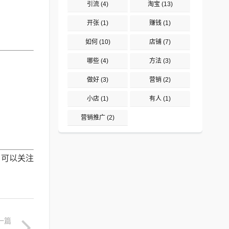
引流
(4)
淘宝
(13)
开张
(1)
赚钱
(1)
如何
(10)
店铺
(7)
哪些
(4)
方法
(3)
做好
(3)
营销
(2)
小店
(1)
有人
(1)
营销推广
(2)
，可以关注
一篇