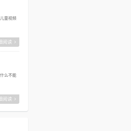
儿童视频
细阅读
什么不能
细阅读