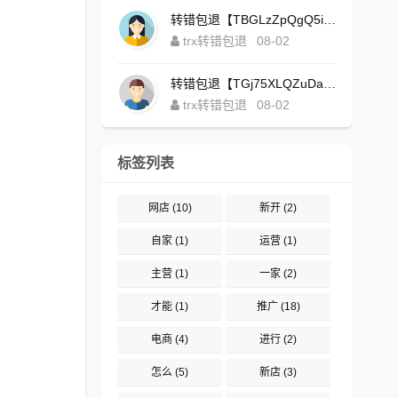
转错包退【TBGLzZpQgQ5iBgXALSFLTY1USFGgDAwdFQ】客服TeleGram:【@TrxEm】
trx转错包退
08-02
转错包退【TGj75XLQZuDaJoEgsxWa3rqyWxJ1ZxpWxu】客服TeleGram:【@TrxEm】
trx转错包退
08-02
标签列表
网店
(10)
新开
(2)
自家
(1)
运营
(1)
主营
(1)
一家
(2)
才能
(1)
推广
(18)
电商
(4)
进行
(2)
怎么
(5)
新店
(3)