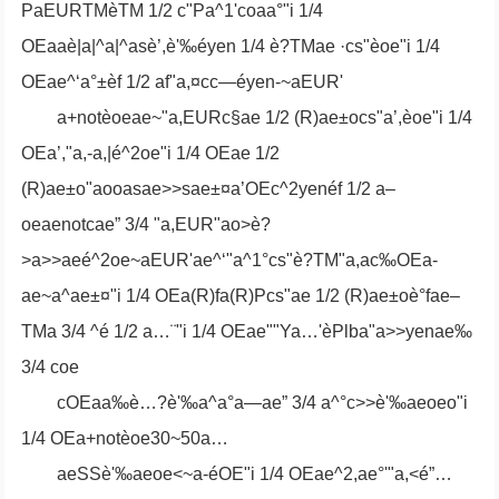
PaEURTMèTM 1/2 c"Pa^1'coaa°"i 1/4
OEaaè|a|^a|^asè’,è'‰éyen 1/4 è?TMae ·cs"èoe"i 1/4
OEae^‘a°±èf 1/2 af"a,¤cc—éyen-~aEUR'
a+notèoeae~"a,EURc§ae 1/2 (R)ae±ocs"a’,èoe"i 1/4
OEa’,"a,-a,|é^2oe"i 1/4 OEae 1/2
(R)ae±o"aooasae>>sae±¤a’OEc^2yenéf 1/2 a–
oeaenotcae” 3/4 "a,EUR"ao>è?
>a>>aeé^2oe~aEUR'ae^‘"a^1°cs"è?TM"a,ac‰OEa-
ae~a^ae±¤"i 1/4 OEa(R)fa(R)Pcs"ae 1/2 (R)ae±oè°fae–
TMa 3/4 ^é 1/2 a…¨"i 1/4 OEae""Ya…'èPlba"a>>yenae‰
3/4 coe
cOEaa‰è…?è'‰a^a°a—ae” 3/4 a^°c>>è'‰aeoeo"i
1/4 OEa+notèoe30~50a…
aeSSè'‰aeoe<
~a-éOE"i 1/4 OEae^2,ae°'"a,<é”…