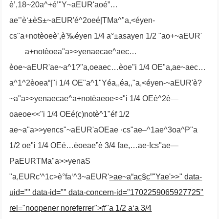
è’,18~20a^+é’"Y~aEUR'aoé”…
ae’’è‘±èS±~aEUR'é^2oeé|TMa^"a,<éyen-
cs"a+notèoeè’,è'‰éyen 1/4 a°±asayen 1/2 "ao+~aEUR'
a+notèoea"a>>yenaecae^aec…
èoe~aEUR'ae~a^1?"a,oeaec…èoe"i 1/4 OE"a,ae~aec…
a^1^2èoea“|"i 1/4 OE"a^1"Yéa,,éa,,"a,<éyen-~aEUR'è?
~a"a>>yenaecae^a+notèaeoe<<"i 1/4 OEè^2è—
oaeoe<<"i 1/4 OEé(c)notè^1"éf 1/2
ae~a"a>>yencs"~aEUR'aOEae ·cs"ae–^1ae^3oa^P"a
1/2 oe"i 1/4 OEé…èoeae”è 3/4 fae,…ae·!cs"ae—
PaEURTMa"a>>yenaS
"a,EURc'^1c>è°fa‘^3~aEUR'
>ae~a“ac§c”"Yae'>>" data-
uid="" data-id="" data-concern-id="1702259065927725"
rel="noopener noreferrer">#"a 1/2 a‘a 3/4