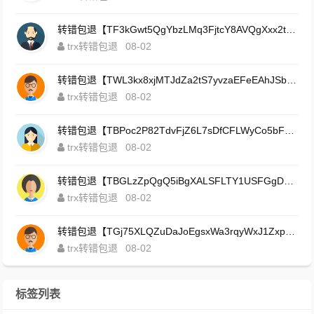
转错包退【TF3kGwt5QgYbzLMq3FjtcY8AVQgXxx2tp6】客服TeleGram:【@TrxEm】
trx转错包退
08-02
转错包退【TWL3kx8xjMTJdZa2tS7yvzaEFeEAhJSbLP】客服TeleGram:【@TrxEm】
trx转错包退
08-02
转错包退【TBPoc2P82TdvFjZ6L7sDfCFLWyCo5bFeZy】客服TeleGram:【@TrxEm】
trx转错包退
08-02
转错包退【TBGLzZpQgQ5iBgXALSFLTY1USFGgDAwdFQ】客服TeleGram:【@TrxEm】
trx转错包退
08-02
转错包退【TGj75XLQZuDaJoEgsxWa3rqyWxJ1ZxpWxu】客服TeleGram:【@TrxEm】
trx转错包退
08-02
标签列表