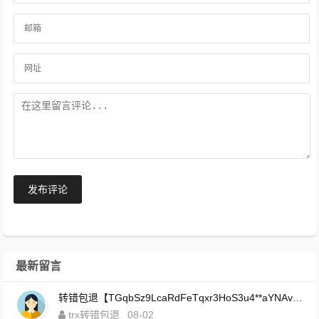
发布评论
最新留言
转错包退【TGqbSz9LcaRdFeTqxr3HoS3u4**aYNAvDj】客服TeleGram:【@TrxEm】
trx转错包退
08-02