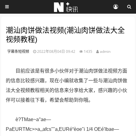
潮汕肉饼做法视频(潮汕肉饼做法大全
视频教程)
字幕条短视频
2022年08月04日 09:42
1435
admin
目前应该是有很多小伙伴对于潮汕肉饼做法视频方面
的信息比较感兴趣，现在小编就收集了一些与潮汕肉饼做
法大全视频教程相关的信息来分享给大家，感兴趣的小伙
伴可以接着往下看，希望会帮助到你哦。
è?TMae~a°ae—
PaEURTMc>>a,,afcs""a,EURé“èoe"i 1/4 OEé'lbae—