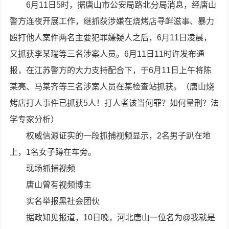
6月11日5时，据唐山市公安局路北分局消息，经唐山
警方连夜开展工作，继抓获涉嫌在烧烤店寻衅滋事、暴力
殴打他人案件两名主要犯罪嫌疑人之后，6月11日凌晨，
又抓获李某瑞等三名涉案人员。6月11日11时许发布通
报，在江苏警方的大力支持配合下，于6月11日上午将陈
某亮、马某齐等三名涉案人员在某检查站抓获。（唐山烧
烤店打人事件已抓获5人！打人者该当何罪？如何量刑？法
学专家分析）
权威信源证实的一段抓捕视频显示，2名男子趴在地
上，1名女子蹲在车旁。
现场抓捕视频
唐山曾有视频博主
实名举报黑社会团伙
据政知见报道，10日晚，河北唐山一位名为@我就是