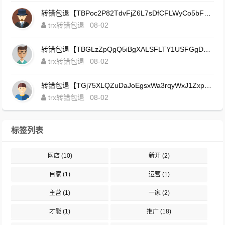
转错包退【TBPoc2P82TdvFjZ6L7sDfCFLWyCo5bFeZy】客服TeleGram:【@TrxEm】
trx转错包退
08-02
转错包退【TBGLzZpQgQ5iBgXALSFLTY1USFGgDAwdFQ】客服TeleGram:【@TrxEm】
trx转错包退
08-02
转错包退【TGj75XLQZuDaJoEgsxWa3rqyWxJ1ZxpWxu】客服TeleGram:【@TrxEm】
trx转错包退
08-02
标签列表
网店
(10)
新开
(2)
自家
(1)
运营
(1)
主营
(1)
一家
(2)
才能
(1)
推广
(18)