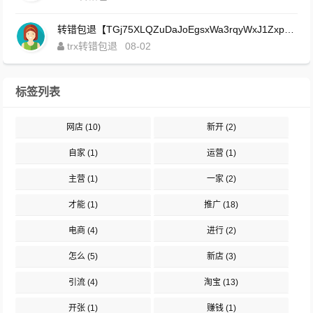
转错包退【TGj75XLQZuDaJoEgsxWa3rqyWxJ1ZxpWxu】客服TeleGram:【@TrxEm】
trx转错包退
08-02
标签列表
网店
(10)
新开
(2)
自家
(1)
运营
(1)
主营
(1)
一家
(2)
才能
(1)
推广
(18)
电商
(4)
进行
(2)
怎么
(5)
新店
(3)
引流
(4)
淘宝
(13)
开张
(1)
赚钱
(1)