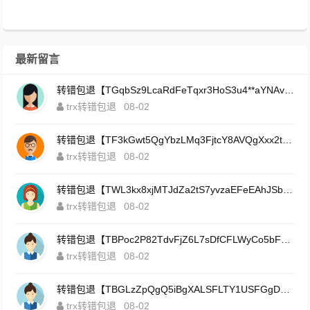
最新留言
转错包退【TGqbSz9LcaRdFeTqxr3HoS3u4**aYNAvDj】客服TeleGram:【@TrxEm】
trx转错包退
08-02
转错包退【TF3kGwt5QgYbzLMq3FjtcY8AVQgXxx2tp6】客服TeleGram:【@TrxEm】
trx转错包退
08-02
转错包退【TWL3kx8xjMTJdZa2tS7yvzaEFeEAhJSbLP】客服TeleGram:【@TrxEm】
trx转错包退
08-02
转错包退【TBPoc2P82TdvFjZ6L7sDfCFLWyCo5bFeZy】客服TeleGram:【@TrxEm】
trx转错包退
08-02
转错包退【TBGLzZpQgQ5iBgXALSFLTY1USFGgDAwdFQ】客服TeleGram:【@TrxEm】
trx转错包退
08-02