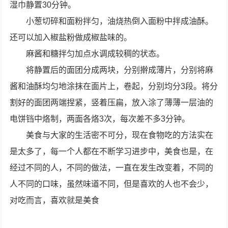
湿巾静置30分钟。
小葱切碎和面粉拌匀，油烧热倒入面粉中拌成油酥。
还可以加入椒盐粉做成椒盐味的。
麻酱和糖拌匀加点水调成较稠的状态。
将静置后的面团分成两块，分别擀成薄片，分别将麻
酱和油酥均匀地涂抹在面片上，卷起，分别均分3段。将分
割好的面团两端捏紧，竖着压扁，放入涂了薄薄一层油的
电饼铛中烙制，两面各烙3次，每次差不多3分钟。
美食与大家的生活密不可分，现在食物吃的方法实在
是太多了，每一个人都在不断学习进步中，美食也是，在
经过不同的人，不同的做法，一直在发生改变着，不同的
人不同的口味，虽然味道不同，但是喜欢的人也不会少，
对吃而言，喜欢就是美食