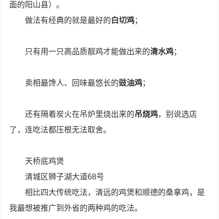
面的阳山县）。
做法有经典的就是最好的
白切鸡
；
只有用一只高品质靓鸡才能做出来的
清水鸡
；
卖相最馋人、回味最悠长的
豉油鸡
；
还有隔着炭火在吊炉里烧出来的
吊烧鸡
，别说选店
了，连吃法都压根无法取舍。
天桥底鸡煲
清城区狮子湖大道68号
相比四大传统吃法，清远的鸡煲和顺德的桑拿鸡，是
我最想被推广到外省的两种鸡的吃法。