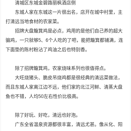
清城区东城金碧路丽枫酒店侧
东城人家在东城这一片很出名，店开在城中村里，主
打清远当地食材的农家菜。
招牌大盘簸箕鸡是必点，鸡用的是他们自己养的超大
骟鸡，一只就够5、6个人吃的了吧，能把簸箕都铺满，连
下面垫的陈村粉沾了鸡油之后也特别香。
除了招牌簸箕鸡，农家烧味系列也很值得点。
大旺烧猪头、脆皮吊烧鸡都是很经典的清远菜做法，
而且东城人家离江边不远，他们家的北江河鲜、清蒸大盘
鱼也不错，人均50左右性价比极高。
除了好玩、好吃，清远也好泡。
广东全省温泉资源都很丰富，清远尤甚。像从化、阳