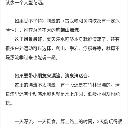
就像一个大型花洒。
如果受不了特别刺激的（古龙峡和黄腾峡都有一定危
险性），推荐落差不大的
笔架山漂流
。
这里
风景最好
，夏天溪水叮咚本身就挺清凉了，还有
很多户外运动可以选择，爬山、攀岩、浮艇等等，就算不
是漂流季过来也能玩一趟。
如果
要带小朋友来漂流
，
清泉湾
适合。
这里的漂流不太刺激，有一段还是在竹林里漂的。清
泉湾里还有个动感水城也就是水上乐园，低龄小朋友也能
玩。
一天漂流、一天觅食，算上路上的时间，3天能玩得很