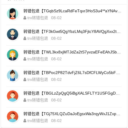
转错包退【TGqbSz9LcaRdFeTqxr3HoS3u4**aYNAvDj】客服TeleGram:【@TrxEm】
trx转错包退
08-02
转错包退【TF3kGwt5QgYbzLMq3FjtcY8AVQgXxx2tp6】客服TeleGram:【@TrxEm】
trx转错包退
08-02
转错包退【TWL3kx8xjMTJdZa2tS7yvzaEFeEAhJSbLP】客服TeleGram:【@TrxEm】
trx转错包退
08-02
转错包退【TBPoc2P82TdvFjZ6L7sDfCFLWyCo5bFeZy】客服TeleGram:【@TrxEm】
trx转错包退
08-02
转错包退【TBGLzZpQgQ5iBgXALSFLTY1USFGgDAwdFQ】客服TeleGram:【@TrxEm】
trx转错包退
08-02
转错包退【TGj75XLQZuDaJoEgsxWa3rqyWxJ1ZxpWxu】客服TeleGram:【@TrxEm】
trx转错包退
08-02