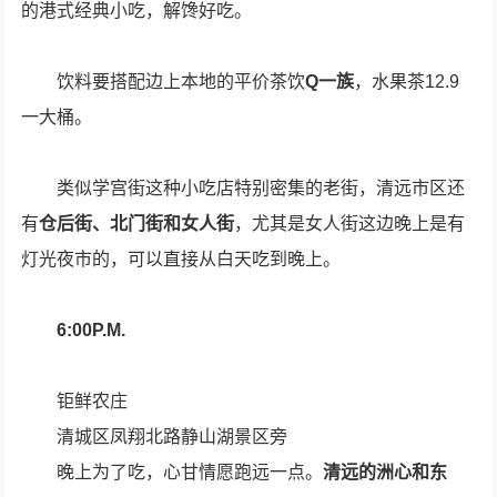
的港式经典小吃，解馋好吃。
饮料要搭配边上本地的平价茶饮
Q一族
，水果茶12.9
一大桶。
类似学宫街这种小吃店特别密集的老街，清远市区还
有
仓后街、北门街和女人街
，尤其是女人街这边晚上是有
灯光夜市的，可以直接从白天吃到晚上。
6:00P.M.
钜鲜农庄
清城区凤翔北路静山湖景区旁
晚上为了吃，心甘情愿跑远一点。
清远的洲心和东