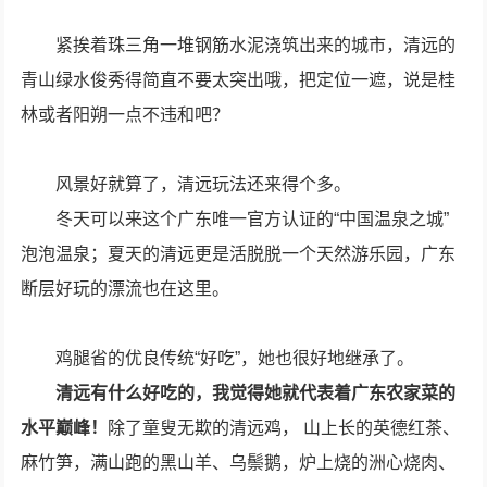
紧挨着珠三角一堆钢筋水泥浇筑出来的城市，清远的
青山绿水俊秀得简直不要太突出哦，把定位一遮，说是桂
林或者阳朔一点不违和吧？
风景好就算了，清远玩法还来得个多。
冬天可以来这个广东唯一官方认证的“中国温泉之城”
泡泡温泉；夏天的清远更是活脱脱一个天然游乐园，广东
断层好玩的漂流也在这里。
鸡腿省的优良传统“好吃”，她也很好地继承了。
清远有什么好吃的，我觉得她就代表着广东农家菜的
水平巅峰！
除了童叟无欺的清远鸡， 山上长的英德红茶、
麻竹笋，满山跑的黑山羊、乌鬃鹅，炉上烧的洲心烧肉、