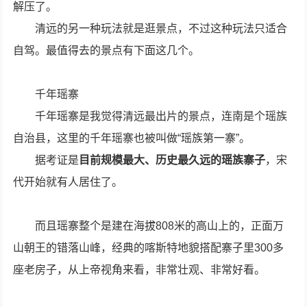
解压了。
清远的另一种玩法就是逛景点，不过这种玩法只适合
自驾。最值得去的景点有下面这几个。
千年瑶寨
千年瑶寨是我觉得清远最出片的景点，连南是个瑶族
自治县，这里的千年瑶寨也被叫做“瑶族第一寨”。
据考证是
目前规模最大、历史最久远的瑶族寨子
，宋
代开始就有人居住了。
而且瑶寨整个是建在海拔808米的高山上的，正面万
山朝王的错落山峰，经典的喀斯特地貌搭配寨子里300多
座老房子，从上帝视角来看，非常壮观、非常好看。