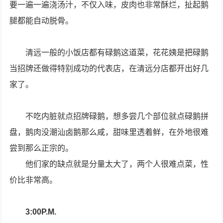
要一遍一遍浇汤汁，不仅入味，皮肉也非常酥烂，扯起鹅
腿都能自动脱骨。
清远一般的小饭店都有碌鹅这道菜，花花姨是把碌鹅
当招牌还做得特别成功的代表店，在清远分店都开出好几
家了。
不吃内脏就点招牌碌鹅，想多尝几个部位就点碌鹅拼
盘，鹅肉没潮汕卤鹅那么咸，甜味里透着鲜，在外地很难
尝到那么正宗的。
他们家的缺点就是分量太大了，两个人很难点菜，性
价比非常高。
3:00P.M.