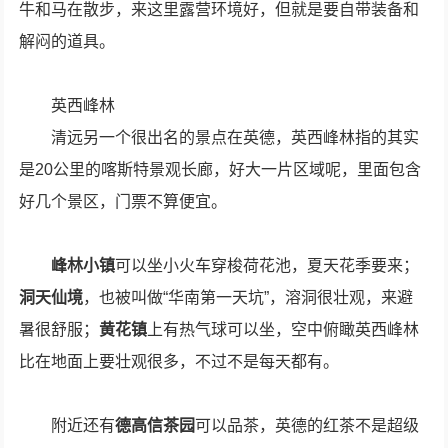
牛和马在散步，来这里露营环境好，但就是要自带装备和
解闷的道具。
英西峰林
清远另一个很出名的景点在英德，英西峰林指的其实
是20公里的喀斯特景观长廊，好大一片区域呢，里面包含
好几个景区，门票不算便宜。
峰林小镇
可以坐小火车穿梭荷花池，夏天花季要来；
洞天仙境
，也被叫做“华南第一天坑”，溶洞很壮观，来避
暑很舒服；
黄花镇
上有热气球可以坐，空中俯瞰英西峰林
比在地面上要壮观很多，不过不是每天都有。
附近还有
德高信茶园
可以品茶，英德的红茶不是超级