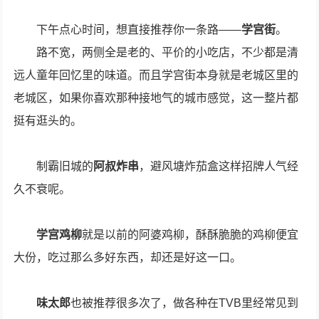
下午点心时间，想直接推荐你一条路——
学宫街
。
路不宽，两侧全是老的、平价的小吃店，不少都是清
远人童年回忆里的味道。而且学宫街本身就是老城区里的
老城区，如果你喜欢那种接地气的城市感觉，这一整片都
挺有逛头的。
制霸旧城的
阿叔炸串
，避风塘炸茄盒这样招牌人气经
久不衰呢。
学宫鸡柳
就是以前的阿婆鸡柳，酥酥脆脆的鸡柳便宜
大份，吃过那么多好东西，却还是好这一口。
味太郎
也被推荐很多次了，做各种在TVB里经常见到