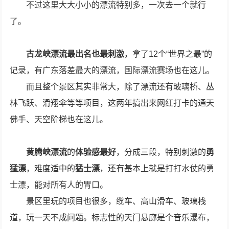
不过这里大大小小的漂流特别多，一次去一个就行
了。
古龙峡漂流
最出名也最刺激
，拿了12个“世界之最”的
记录，有广东落差最大的漂流，国际漂流赛场也在这儿。
而且整个景区其实非常大，除了漂流还有玻璃桥、丛
林飞跃、滑翔伞等等项目，这两年搞出来网红打卡的通天
佛手、天空阶梯也在这儿。
黄腾峡
漂流
的
体验感最好
，分成三段，特别刺激的
勇
猛漂
，难度适中的
猛士漂
，还有基本上就是打打水仗的勇
士漂，能对所有人的胃口。
景区里玩的项目也很多，缆车、高山滑车、玻璃栈
道，玩一天不成问题。标志性的天门悬廊是个音乐瀑布，