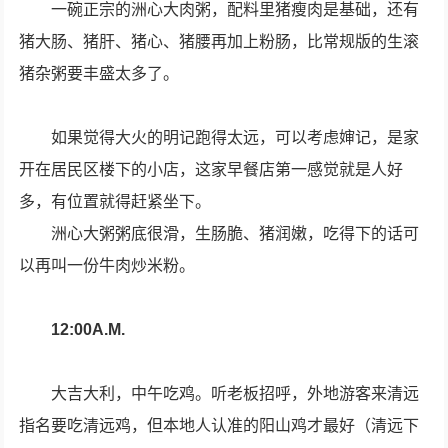
一碗正宗的洲心大肉粥，配料里猪瘦肉是基础，还有
猪大肠、猪肝、猪心、猪腰再加上粉肠，比常规版的生滚
猪杂粥要丰盛太多了。
如果觉得大火的明记跑得太远，可以考虑婶记，是家
开在居民区楼下的小店，这家早餐店第一感觉就是人好
多，有位置就得赶紧坐下。
洲心大粥粥底很滑，生肠脆、猪润嫩，吃得下的话可
以再叫一份牛肉炒米粉。
12:00A.M.
大吉大利，中午吃鸡。听老板招呼，外地游客来清远
指名要吃清远鸡，但本地人认准的阳山鸡才最好（清远下