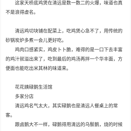
这家天桥底鸡煲在清远是数一数二的火爆，味道也真
不是浪得虚名。
清远鸡切块铺在配菜上，吃鸡煲心急不了，用传统的
砂锅炭炉多煮一会儿更好吃。
鸡肉口感紧实，鸡皮卜卜脆，难得的是一口下去丰富
的鸡汁就溢出来了，吃到最后的鸡汤再拌一个华丰面，方
便面也能吃出米其林的味道来。
花花姨碌鹅生活馆
多家分店
清远鸡名气太大，其实碌鹅也是清远人餐桌上的常
客。
跟卤鹅大不一样，碌鹅得用清远的乌鬃鹅，烧的时候