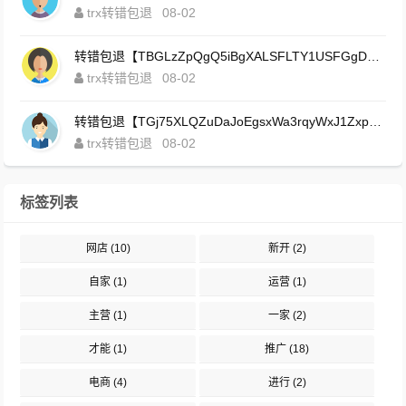
trx转错包退
08-02
转错包退【TBGLzZpQgQ5iBgXALSFLTY1USFGgDAwdFQ】客服TeleGram:【@TrxEm】
trx转错包退
08-02
转错包退【TGj75XLQZuDaJoEgsxWa3rqyWxJ1ZxpWxu】客服TeleGram:【@TrxEm】
trx转错包退
08-02
标签列表
网店
(10)
新开
(2)
自家
(1)
运营
(1)
主营
(1)
一家
(2)
才能
(1)
推广
(18)
电商
(4)
进行
(2)