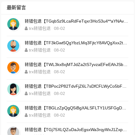
最新留言
转错包退【TGqbSz9LcaRdFeTqxr3HoS3u4**aYNAvDj】客服TeleGram:【@TrxEm】
trx转错包退
08-02
转错包退【TF3kGwt5QgYbzLMq3FjtcY8AVQgXxx2tp6】客服TeleGram:【@TrxEm】
trx转错包退
08-02
转错包退【TWL3kx8xjMTJdZa2tS7yvzaEFeEAhJSbLP】客服TeleGram:【@TrxEm】
trx转错包退
08-02
转错包退【TBPoc2P82TdvFjZ6L7sDfCFLWyCo5bFeZy】客服TeleGram:【@TrxEm】
trx转错包退
08-02
转错包退【TBGLzZpQgQ5iBgXALSFLTY1USFGgDAwdFQ】客服TeleGram:【@TrxEm】
trx转错包退
08-02
转错包退【TGj75XLQZuDaJoEgsxWa3rqyWxJ1ZxpWxu】客服TeleGram:【@TrxEm】