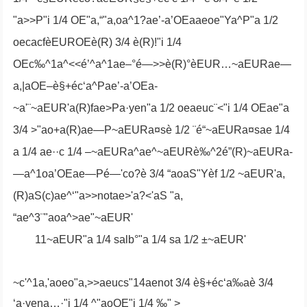
"a>>P"i 1/4 OE"a,“"a,oa^1?ae’-a’OEaaeoe"Ya^P"a 1/2
oecacfèEUROEè(R) 3/4 è(R)!"i 1/4
OEc‰^1a^<<é’^a^1ae–°é—>>è(R)°èEUR…~aEURae—
a,|aOE–è§+éc‘a^Pae’-a’OEa-
~a'¨~aEUR'a(R)fae
>Pa·yen"a 1/2 oeaeuc¨<"i 1/4 OEae"a
3/4 >"ao+a(R)ae—P~aEURa¤sè 1/2 ¨é“~aEURa¤sae 1/4
a 1/4 ae··c 1/4 –~aEURa^ae^~aEURè‰^2é”(R)~aEURa-
—a^1oa’OEae—Pé—'co?è 3/4 “aoaS"Yèf 1/2 ~aEUR'a,
(R)aS(c)ae^‘"a>>notae>'a?<
'aS "a,
“ae^3¨"aoa^>ae"~aEUR'
11~aEUR"a 1/4 salb°"a 1/4 sa 1/2 ±~aEUR'
~c'^1a,'aoeo"a,>>aeucs"14aenot 3/4 è§+éc‘a‰aè 3/4
‘a·yena…·"i 1/4 ^"aoOE"i 1/4 ‰" >