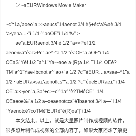
14~aEURWindows Movie Maker
~c'^1a,'aoeo"a,>>aeucs"14aenot 3/4 è§+éc‘a‰aè 3/4
‘a·yena…·"i 1/4 ^"aoOE"i 1/4 ‰" >
ae"a,EURaenot 3/4 è 1/2 "a>>Péf 1/2
aeoe‰a"èac
>Pc”¨ae^·"a 1/2 “éaOE"a,aOE"i 1/4
OEaS"Yèf 1/2 "a^1"Ya-~aoe¨a·(R)a 1/4 '"i 1/4 OEè?
TM"a^1"Yae-lbcnot|a^"ao+"a 1/2 ?c”¨èEUR…a¤sae–^1"a
1/2 ~aEURa¤sa±'aenot!cs""a 1/2 ?c”¨éoeEURae±'"i 1/4
OE"a>>yen"a,Sa°±c>~c'^1a^°è?TMéOE"i 1/4
OEaeoe‰"a 1/2 a–oeaenotccs"é'lbaenot 3/4 a—"i 1/4
"Yaenotcè?coTMè¨EURè"è(R)oa“|"i 1/4
本文结束，以上，就是大量照片制作成视频的软件，
很多照片制作成视频的全部内容了，如果大家还想了解更