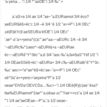
‘a·yena…·"i 1/4 ^"aoOE"i 1/4 ‰" >
a¨aS>a 1/4 ae 1/4 ”ae~"a,EURaenot 3/4 éco?
aeEUR§è§+éc‘c 1/4 –è 3/4 ‘è 1/2 "a>>P"i 1/4 OEc”
±è(R)è?c§‘aeSEURa‘è!OE"i 1/4 OEc”
¨ae^·a"a>>yena^(c)c”¨ae^aa–~aEURc 1/4 –è 3/4
‘~aEURc‰^1aeo^~aEURè|+a ~aEURae
éc~~aEURé"Y^3éc‘"a,è 3/4 “aoc-‰"a,fa¤§aS"Yèf 1/2 "i
1/4 OEaeSSè§+éc‘~aEURa> 3/4 c‰~aEURalb°é"Y^3c-
‰c' aec>>“a^ae^è§+éc‘ae–"a>>P"i 1/4 OEc”
sè^3a"a>>yenc>'aeyena^P"a 1/2
oeae^DVDa’OEVCDa…‰c>~"i 1/4 OEè(R)(c)ae'¨ésa?
fae‰EURaenot^2ae^"a,oèaa·±c”"Yae'>>cs"a 1/4 ae 1/4
”"i 1/4 ae”aeOEae—P"a,
"a 1/2 oeae–