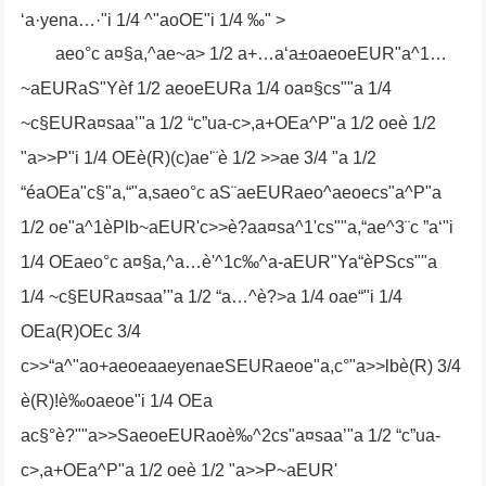
‘a·yena…·"i 1/4 ^"aoOE"i 1/4 ‰" >
aeo°c a¤§a,^ae~a> 1/2 a+…a‘a±oaeoeEUR"a^1…
~aEURaS"Yèf 1/2 aeoeEURa 1/4 oa¤§cs""a 1/4
~c§EURa¤saa’"a 1/2 “c”ua-c>,a+OEa^P"a 1/2 oeè 1/2
"a>>P"i 1/4 OEè(R)(c)ae'¨è 1/2 >>ae 3/4 "a 1/2
“éaOEa"c§"a,“"a,saeo°c aS¨aeEURaeo^aeoecs"a^P"a
1/2 oe"a^1èPlb~aEUR'c>>è?aa¤sa^1'cs""a,“ae^3¨c ”a‘"i
1/4 OEaeo°c a¤§a,^a…è'^1c‰^a-aEUR"Ya“èPScs""a
1/4 ~c§EURa¤saa’"a 1/2 “a…^è?>a 1/4 oae“"i 1/4
OEa(R)OEc 3/4
c>>“a^"ao+aeoeaaeyenaeSEURaeoe"a,c°"a>>lbè(R) 3/4
è(R)!è‰oaeoe"i 1/4 OEa
ac§°è?""a>>SaeoeEURaoè‰^2cs"a¤saa’"a 1/2 “c”ua-
c>,a+OEa^P"a 1/2 oeè 1/2 "a>>P~aEUR'