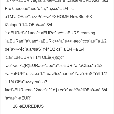
"a>>P~aEUR'Vegas"a,-ae–c‰^é…aeoe‰DVD Architect
Pro 6aeoeae”aeo°c "a,“"a,scs"c 1/4 –c
aTM¨a’OEae’"a>>Pé>+a^FXHOME NewBlueFX
iZotope"i 1/4 OEa‰aè 3/4
‘~aEURc‰^1aeo^~aEURa^ae^~aEURStreaming
"a,EURae°”a‘uae^~aEUR'c>>“a^é<<~aeo^ccs"ae“"a 1/2
oe"a>><éc"a,a¤saS"Yèf 1/2 cs""a 1/4 ~a 1/4
'c‰^1aeEUR§"i 1/4 OEè(R)(c)c”
¨ae^·ae>'c(R)EURae~“aoe°a^>éEUR "a,°aOEcs"a 1/2
±af~aEUR'a…·a¤a 1/4 oa¤§cs"aaeoe"Ya¤"c+aS"Yèf 1/2
"i 1/4 OEa"a>>yenésa?
fae‰EURaenot^2aoe°a^1è§+éc‘c' aeè?>è!OEa‰aè 3/4
‘a^ae^~aEUR'
10~aEUREDIUS