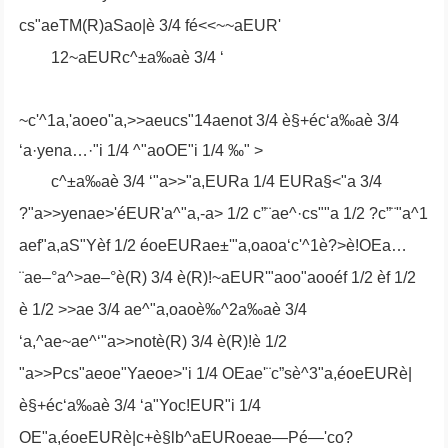
cs"aeTM(R)aSao|è 3/4 fé<<~~aEUR'
12~aEURc^±a‰aè 3/4 ‘
~c'^1a,'aoeo"a,>>aeucs"14aenot 3/4 è§+éc‘a‰aè 3/4
‘a·yena…·"i 1/4 ^"aoOE"i 1/4 ‰" >
c^±a‰aè 3/4 ‘"a>>"a,EURa 1/4 EURa§<"a 3/4
?"a>>yenae>'éEUR'a^"a,-a> 1/2 c”¨ae^·cs""a 1/2 ?c”¨"a^1
aef"a,aS"Yèf 1/2 éoeEURae±'"a,oaoa‘c'^1è?>è!OEa…
¨ae–°a^>ae–°è(R) 3/4 è(R)!~aEUR'"aoo"aooéf 1/2 èf 1/2
è 1/2 >>ae 3/4 ae^"a,oaoè‰^2a‰aè 3/4
‘a,^ae~ae^‘"a>>notè(R) 3/4 è(R)!è 1/2
"a>>Pcs"aeoe"Yaeoe>"i 1/4 OEae'¨c”sè^3"a,éoeEURè|
è§+éc‘a‰aè 3/4 ‘a"Yoc!EUR"i 1/4
OE"a,éoeEURè|c+è§lb^aEURoeae—Pé—'co?