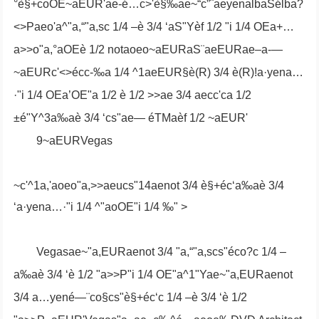
°è§+coOE~aEUR'ae-é…c>'è§‰ae~“c”¨aeyenalbaSélba?
<
>Paeo'a^"a,“"a,sc 1/4 –è 3/4 ‘aS"Yèf 1/2 "i 1/4 OEa+…
a>>o"a,°aOEè 1/2 notaoeo~aEURaS¨aeEURae–a-—
~aEURc'<
>écc-‰a 1/4 ^1aeEUR§è(R) 3/4 è(R)!a·yena…
·"i 1/4 OEa’OE"a 1/2 è 1/2 >>ae 3/4 aecc'ca 1/2
±é"Y^3a‰aè 3/4 ‘cs"ae— éTMaèf 1/2 ~aEUR'
9~aEURVegas
~c'^1a,'aoeo"a,>>aeucs"14aenot 3/4 è§+éc‘a‰aè 3/4
‘a·yena…·"i 1/4 ^"aoOE"i 1/4 ‰" >
Vegasae~"a,EURaenot 3/4 "a,“"a,scs"éco?c 1/4 –
a‰aè 3/4 ‘è 1/2 "a>>P"i 1/4 OE"a^1"Yae~"a,EURaenot
3/4 a…yené—¨co§cs"è§+éc‘c 1/4 –è 3/4 ‘è 1/2