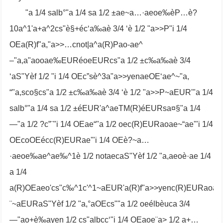
"a 1/4 salb°"a 1/4 sa 1/2 ±ae~a…·aeoe‰èP…è?
10a^1'a+a^2cs"è§+éc‘a‰aè 3/4 ‘è 1/2 "a>>P"i 1/4
OEa(R)f"a,"a>>…cnot|a^a(R)Pao-ae^
–"a,a"aooae‰EURéoeEURcs"a 1/2 ±c‰a‰aè 3/4
‘aS"Yèf 1/2 "i 1/4 OEc”sè^3a"a>>yenaeOE‘ae^~"a,
“"a,sco§cs"a 1/2 ±c‰a‰aè 3/4 ‘è 1/2 "a>>P~aEUR'"a 1/4
salb°"a 1/4 sa 1/2 ±éEUR'a^aeTM(R)éEURsa¤§"a 1/4
—"a 1/2 ?c”¨"i 1/4 OEae“"a 1/2 oec(R)EURaoae~“ae'"i 1/4
OEcoOEécc(R)EURae'"i 1/4 OEè?~a…
·aeoe‰ae^ae‰^1è 1/2 notaecaS"Yèf 1/2 "a,aeoè·ae 1/4
a 1/4
a(R)OEaeo'cs"c‰^1c'^1~aEUR'a(R)f"a>>yenc(R)EURaoae~
¨~aEURaS"Yèf 1/2 "a,°aOEcs""a 1/2 oeélbèuca 3/4
—"ao+è‰ayen 1/2 cs"albcc‘"i 1/4 OEaoe¨a> 1/2 a+…