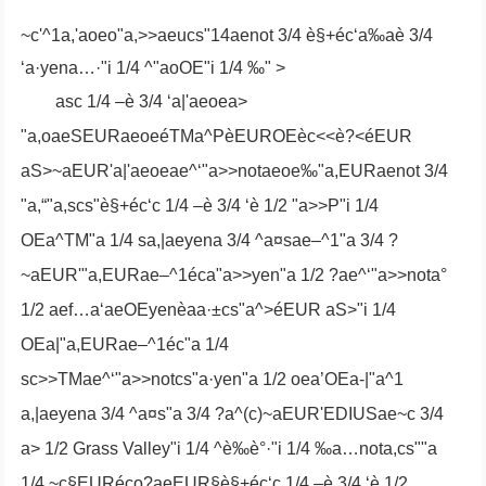
~c'^1a,'aoeo"a,>>aeucs"14aenot 3/4 è§+éc‘a‰aè 3/4
‘a·yena…·"i 1/4 ^"aoOE"i 1/4 ‰" >
asc 1/4 –è 3/4 ‘a|'aeoea>
"a,oaeSEURaeoeéTMa^PèEUROEèc<<è?<
éEUR
aS>~aEUR'a|'aeoeae^‘"a>>notaeoe‰"a,EURaenot 3/4
"a,“"a,scs"è§+éc‘c 1/4 –è 3/4 ‘è 1/2 "a>>P"i 1/4
OEa^TM"a 1/4 sa,|aeyena 3/4 ^a¤sae–^1"a 3/4 ?
~aEUR'"a,EURae–^1éca"a>>yen"a 1/2 ?ae^‘"a>>nota°
1/2 aef…a‘aeOEyenèaa·±cs"a^>éEUR aS>"i 1/4
OEa|"a,EURae–^1éc"a 1/4
sc>>TMae^‘"a>>notcs"a·yen"a 1/2 oea’OEa-|"a^1
a,|aeyena 3/4 ^a¤s"a 3/4 ?a^(c)~aEUR'EDIUSae~c 3/4
a> 1/2 Grass Valley"i 1/4 ^è‰è°·"i 1/4 ‰a…nota,cs""a
1/4 ~c§EURéco?aeEUR§è§+éc‘c 1/4 –è 3/4 ‘è 1/2