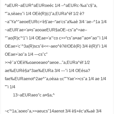
^aEUR~aEUR^aEURoeéc 1/4 –^aEURc-‰a"c§"a,
“"a,sèae±"i 1/4 OEè(R)(c)"a,EURa^éf 1/2 è?
~a"Ya^°aeoeEURc>'è§'ae~“ae'cs"a‰aè 3/4 ‘ae–^1a 1/4
~aEUR'ae>'a¤s"aooaeEUR§aOE–cs"a^>ae–
°"ao(R)c'^1"i 1/4 OEae>'a°‘co c>>“cs"a¤ae'"ao¤"ao’"i 1/4
OEae>'c¨^3a(R)scs"é<<~aeo^è?è!OEè(R) 3/4 è(R)!"i 1/4
OEae>'ao"a 1/4 —cs"c”
>>è'¨a’OEè‰oaeoeaeo^aeoe..."a,EURa^éf 1/2
ae‰EURè§a^3ae‰EURa 3/4 —"i 1/4 OEésa?
fae‰EURaenot^2ae^"a,oèaa·±c”"Yae'>>cs"a 1/4 ae 1/4
”"i 1/4
13~aEURaeo°c a¤§a,^
~c'^1a,'aoeo"a,>>aeucs"14aenot 3/4 è§+éc‘a‰aè 3/4